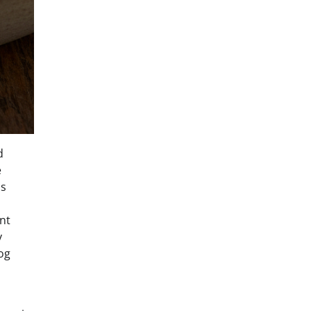
d
e
is
nt
v
og