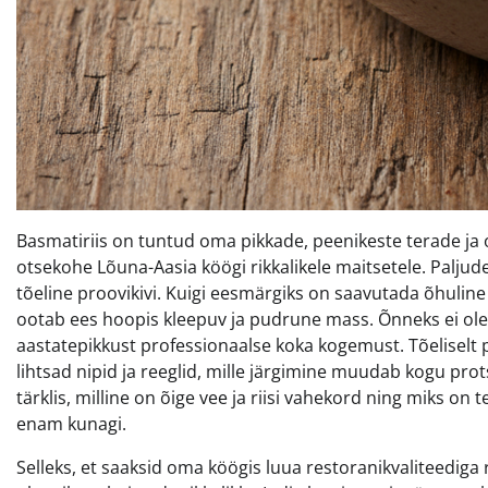
Basmatiriis on tuntud oma pikkade, peenikeste terade ja 
otsekohe Lõuna-Aasia köögi rikkalikele maitsetele. Paljud
tõeline proovikivi. Kuigi eesmärgiks on saavutada õhuline j
ootab ees hoopis kleepuv ja pudrune mass. Õnneks ei ole
aastatepikkust professionaalse koka kogemust. Tõeliselt p
lihtsad nipid ja reeglid, mille järgimine muudab kogu protse
tärklis, milline on õige vee ja riisi vahekord ning miks 
enam kunagi.
Selleks, et saaksid oma köögis luua restoranikvaliteedig