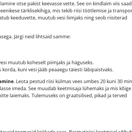
lamine otse pakist keevasse vette. See on kindlaim viis saa
nikese tärklisekihiga, mis tekib riisi töötlemise ja transpo
atub keeduvette, muutub vesi liimjaks ning seob riisiterad
susega. Järgi neid lihtsaid samme:
 vesi muutub koheselt piimjaks ja häguseks.
 korda, kuni vesi jääb peaaegu täiesti läbipaistvaks.
tamine
. Leota pestud riisi külmas vees umbes 20 kuni 30 min
endasse imeda. See muudab keetmisaja lühemaks ja mis kõige
tte laiemaks. Tulemuseks on graatsilised, pikad ja terved