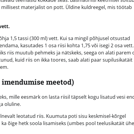
kitavaid teemasid kokkade seas. Basmatiriisi keetmisel sõltu
ja millisest materjalist on pott. Üldine kuldreegel, mis töötab
vett.
põhja 1,5 tassi (300 ml) vett. Kui sa mingil põhjusel otsustad
dama, kasutades 1 osa riisi kohta 1,75 või isegi 2 osa vett.
iks riis muutub pehmeks ja nätskeks, seega on alati parem o
nud, kuid riis on ikka toores, saab alati paar supilusikatäit
sem.
ku imendumise meetod)
eks, mille eesmärk on lasta riisil täpselt kogu lisatud vesi e
a oluline.
elnevalt leotatud riis. Kuumuta poti sisu keskmisel-kõrgel
ka õige hetk soola lisamiseks (umbes pool teelusikatäit ühe