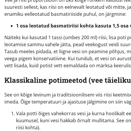
Vee ja riisi proportsioon on üks kõige rohkem vaidlusi te
suuresti sellest, kas riisi on eelnevalt leotatud või mitte, 
enamiku eelleotatud basmatiriiside puhul, on järgmine:
1 osa leotatud basmatiriisi kohta kasuta 1,5 osa 
Näiteks kui kasutad 1 tassi (umbes 200 ml) riisi, lisa poti 
leotamise sammu vahele jätta, pead veekogust veidi suuren
Tasub meeles pidada, et liigne vesi on peamine põhjus, m
veega pigem konservatiivne. Kui tundub, et vesi on aurustu
vett lisada, kuid potist vett eemaldada on märksa keeruli
Klassikaline potimeetod (vee täieli
See on kõige levinum ja traditsioonilisem viis riisi keetmis
imeda. Õige temperatuuri ja ajastuse jälgimine on siin väg
Vala potti õiges vahekorras vesi ja kurna hoolikalt e
kuumusel, kuni vesi hakkab õrnalt mullitama. See on 
riisi kohta).