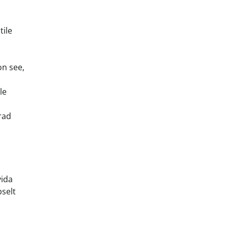
tile
on see,
le
erad
vida
pselt