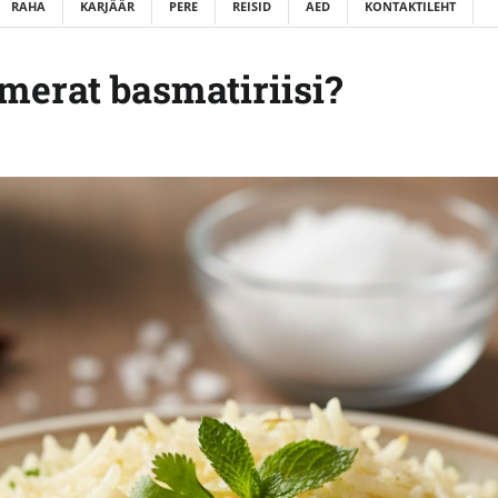
RAHA
KARJÄÄR
PERE
REISID
AED
KONTAKTILEHT
õmerat basmatiriisi?