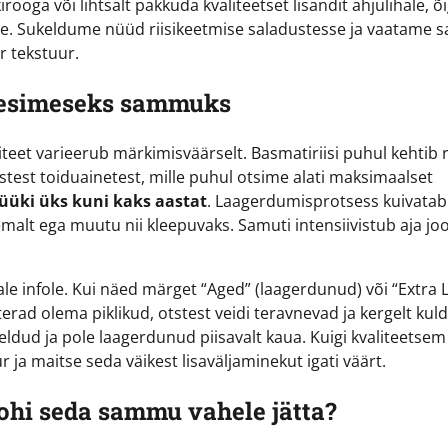
irooga või lihtsalt pakkuda kvaliteetset lisandit ahjulihale, õi
le. Sukeldume nüüd riisikeetmise saladustesse ja vaatame
r tekstuur.
n esimeseks sammuks
valiteet varieerub märkimisväärselt. Basmatiriisi puhul kehtib 
stest toiduainetest, mille puhul otsime alati maksimaalset
üüki üks kuni kaks aastat
. Laagerdumisprotsess kuivatab
emalt ega muutu nii kleepuvaks. Samuti intensiivistub aja jo
ale infole. Kui näed märget “Aged” (laagerdunud) või “Extra 
d terad olema piklikud, otstest veidi teravnevad ja kergelt kul
deldud ja pole laagerdunud piisavalt kaua. Kuigi kvaliteetsem
r ja maitse seda väikest lisaväljaminekut igati väärt.
tohi seda sammu vahele jätta?