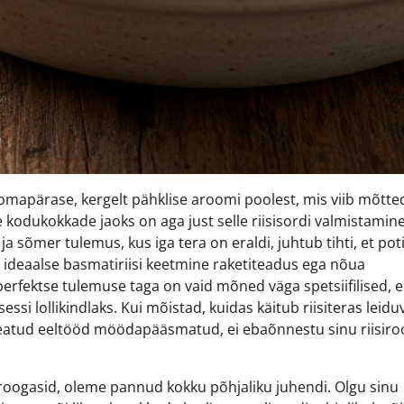
omapärase, kergelt pähklise aroomi poolest, mis viib mõtte
e kodukokkade jaoks on aga just selle riisisordi valmistamin
a sõmer tulemus, kus iga tera on eraldi, juhtub tihti, et pot
 ideaalse basmatiriisi keetmine raketiteadus ega nõua
erfektse tulemuse taga on vaid mõned väga spetsiifilised, e
ssi lollikindlaks. Kui mõistad, kuidas käitub riisiteras leidu
on teatud eeltööd möödapääsmatud, ei ebaõnnestu sinu riisiro
a roogasid, oleme pannud kokku põhjaliku juhendi. Olgu sinu