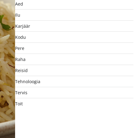
Aed
Ilu
Karjäär
Kodu
Pere
Raha
Reisid
Tehnoloogia
Tervis
Toit