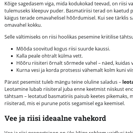
Kõige sagedasem viga, mida kodukokad teevad, on riisi va
tulemuseks kleepuv puder. Basmatiriisi terad on kaetud pee
käigus terade omavahelisel hõõrdumisel. Kui see tärklis s
omavahel kokku.
Selle vältimiseks on riisi hoolikas pesemine kriitilise täht
Mõõda soovitud kogus riisi suurde kaussi.
Kalla peale ohtralt külma vett.
Hõõru riisiteri õrnalt sõrmede vahel – näed, kuidas
Kurna vesi ja korda protsessi vähemalt kolm kuni viis
Pärast pesemist tuleb mängu teine oluline saladus –
leo
Leotamine lubab riisiteral juba enne keetmist niiskust 
tähtsam – leotatud basmatiriis paisub keetes pikemaks, mi
riisiterad, mis ei purune potis segamisel ega keemisel.
Vee ja riisi ideaalne vahekord