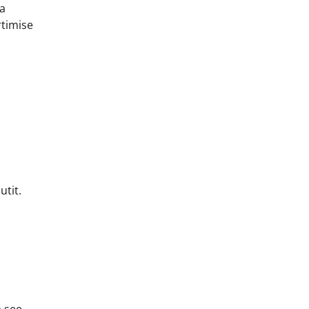
da
rtimise
utit.