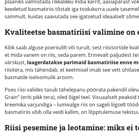
plaaniks valmistada rikkalikku India karrit, aasiapärast vok
keedetud basmatiriis tõstab iga toidukorra uuele taseme
sammult, kuidas saavutada see igatsetud ideaalselt sõme
Kvaliteetse basmatiriisi valimine o
Kõik saab alguse poeriiulilt või turult, sest riisisortide k
et mida vanem on riis, seda parem. Erinevalt paljudest tei
värskust,
laagerdatakse parimaid basmatiriise enne m
riisitera, mis tähendab, et keetmisel imab see vett ühtlas
basmatile iseloomulik aroom.
Poes riisi valides tasub tähelepanu pöörata pakendil olev
Grain” (eriti pikk tera), oled õigel teel. Visuaalselt peaksi
kreemika varjundiga – lumivalge riis on sageli liigselt töö
basmatiriis võib olla veidi kallim, on lõpptulemuse tekstuu
Riisi pesemine ja leotamine: miks ei 