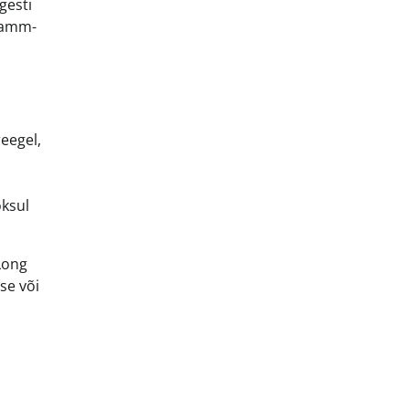
gesti
 samm-
reegel,
oksul
Long
dse või