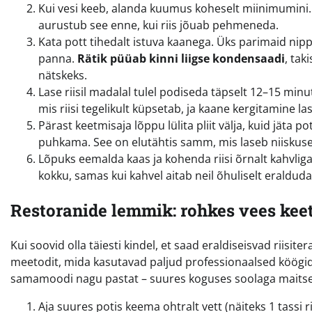
Kui vesi keeb, alanda kuumus koheselt miinimumini. On
aurustub see enne, kui riis jõuab pehmeneda.
Kata pott tihedalt istuva kaanega. Üks parimaid nippe
panna.
Rätik püüab kinni liigse kondensaadi
, tak
nätskeks.
Lase riisil madalal tulel podiseda täpselt 12–15 minu
mis riisi tegelikult küpsetab, ja kaane kergitamine l
Pärast keetmisaja lõppu lülita pliit välja, kuid jäta p
puhkama. See on elutähtis samm, mis laseb niiskusel
Lõpuks eemalda kaas ja kohenda riisi õrnalt kahvliga. 
kokku, samas kui kahvel aitab neil õhuliselt eralduda
Restoranide lemmik: rohkes vees kee
Kui soovid olla täiesti kindel, et saad eraldiseisvad riisit
meetodit, mida kasutavad paljud professionaalsed köögid j
samamoodi nagu pastat – suures koguses soolaga maitse
Aja suures potis keema ohtralt vett (näiteks 1 tassi rii