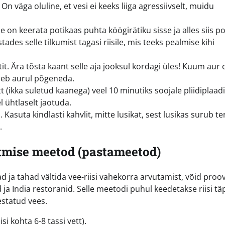
 väga oluline, et vesi ei keeks liiga agressiivselt, muidu
 on keerata potikaas puhta köögirätiku sisse ja alles siis po
istades selle tilkumist tagasi riisile, mis teeks pealmise kihi
tit. Ära tõsta kaant selle aja jooksul kordagi üles! Kuum aur 
aseb aurul põgeneda.
ott (ikka suletud kaanega) veel 10 minutiks soojale pliidiplaadi
 ühtlaselt jaotuda.
Kasuta kindlasti kahvlit, mitte lusikat, sest lusikas surub t
.
tmise meetod (pastameetod)
erad ja tahad vältida vee-riisi vahekorra arvutamist, võid proo
a India restoranid. Selle meetodi puhul keedetakse riisi tä
statud vees.
si kohta 6-8 tassi vett).