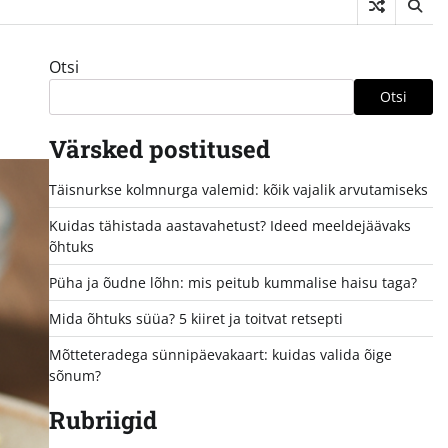
Otsi
Otsi
Värsked postitused
Täisnurkse kolmnurga valemid: kõik vajalik arvutamiseks
Kuidas tähistada aastavahetust? Ideed meeldejäävaks
õhtuks
Püha ja õudne lõhn: mis peitub kummalise haisu taga?
Mida õhtuks süüa? 5 kiiret ja toitvat retsepti
Mõtteteradega sünnipäevakaart: kuidas valida õige
sõnum?
Rubriigid