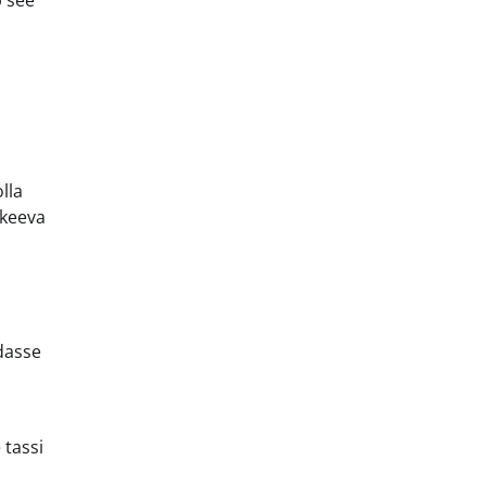
b see
lla
 keeva
ndasse
 tassi