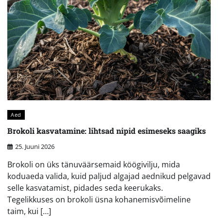
Aed
Brokoli kasvatamine: lihtsad nipid esimeseks saagiks
25. Juuni 2026
Brokoli on üks tänuväärsemaid köögivilju, mida
koduaeda valida, kuid paljud algajad aednikud pelgavad
selle kasvatamist, pidades seda keerukaks.
Tegelikkuses on brokoli üsna kohanemisvõimeline
taim, kui […]