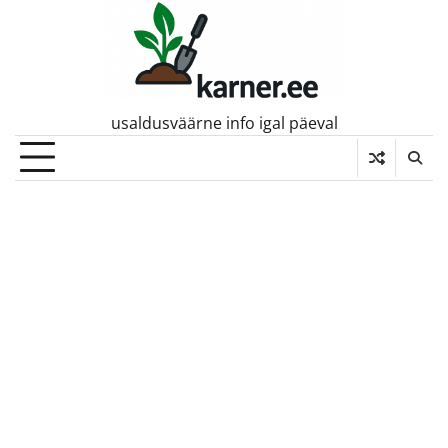
Skip
to
content
usaldusväärne info igal päeval