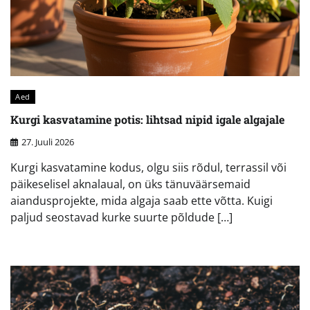
Aed
Kurgi kasvatamine potis: lihtsad nipid igale algajale
27. Juuli 2026
Kurgi kasvatamine kodus, olgu siis rõdul, terrassil või
päikeselisel aknalaual, on üks tänuväärsemaid
aiandusprojekte, mida algaja saab ette võtta. Kuigi
paljud seostavad kurke suurte põldude […]