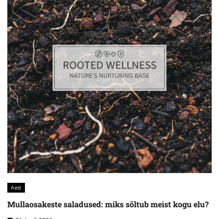
Aed
Mullaosakeste saladused: miks sõltub meist kogu elu?