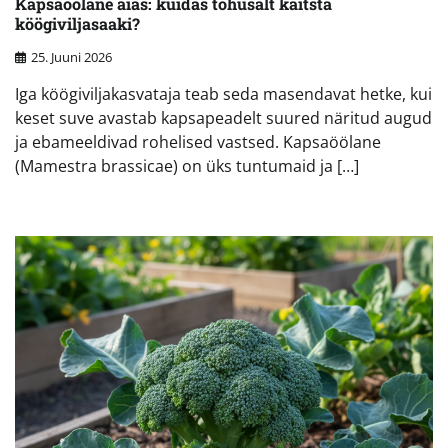
Kapsaöölane aias: kuidas tõhusalt kaitsta
köögiviljasaaki?
25. Juuni 2026
Iga köögiviljakasvataja teab seda masendavat hetke, kui
keset suve avastab kapsapeadelt suured näritud augud
ja ebameeldivad rohelised vastsed. Kapsaöölane
(Mamestra brassicae) on üks tuntumaid ja […]