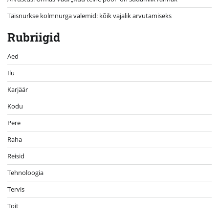
Täisnurkse kolmnurga valemid: kõik vajalik arvutamiseks
Rubriigid
Aed
Ilu
Karjäär
Kodu
Pere
Raha
Reisid
Tehnoloogia
Tervis
Toit