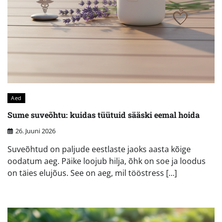
Aed
Sume suveõhtu: kuidas tüütuid sääski eemal hoida
26. Juuni 2026
Suveõhtud on paljude eestlaste jaoks aasta kõige
oodatum aeg. Päike loojub hilja, õhk on soe ja loodus
on täies elujõus. See on aeg, mil tööstress […]