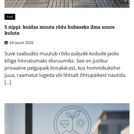
Aed
5 nippi: kuidas muuta rõdu hubaseks ilma suure
kuluta
24. Juuni 2026
Suve saabudes muutub rõdu paljude kodude jaoks
kõige hinnatumaks eluruumiks. See on justkui
privaatne pelgupaik linnakärast, kus hommikukohvi
juua, raamatut lugeda või lihtsalt õhtupäikest nautida.
[…]