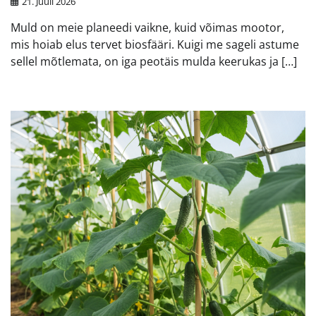
21. Juuli 2026
Muld on meie planeedi vaikne, kuid võimas mootor,
mis hoiab elus tervet biosfääri. Kuigi me sageli astume
sellel mõtlemata, on iga peotäis mulda keerukas ja […]