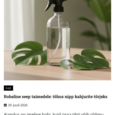
Aed
Roheline seep taimedele: tõhus nipp kahjurite tõrjeks
29. Juuli 2026
Aiandus on imeline hobi, kuid üsna tihti võib rõõmu