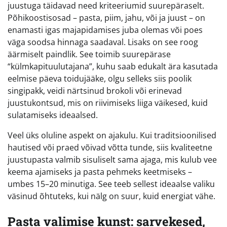
juustuga täidavad need kriteeriumid suurepäraselt.
Põhikoostisosad – pasta, piim, jahu, või ja juust – on
enamasti igas majapidamises juba olemas või poes
väga soodsa hinnaga saadaval. Lisaks on see roog
äärmiselt paindlik. See toimib suurepärase
“külmkapituulutajana”, kuhu saab edukalt ära kasutada
eelmise päeva toidujääke, olgu selleks siis poolik
singipakk, veidi närtsinud brokoli või erinevad
juustukontsud, mis on riivimiseks liiga väikesed, kuid
sulatamiseks ideaalsed.
Veel üks oluline aspekt on ajakulu. Kui traditsioonilised
hautised või praed võivad võtta tunde, siis kvaliteetne
juustupasta valmib sisuliselt sama ajaga, mis kulub vee
keema ajamiseks ja pasta pehmeks keetmiseks –
umbes 15–20 minutiga. See teeb sellest ideaalse valiku
väsinud õhtuteks, kui nälg on suur, kuid energiat vähe.
Pasta valimise kunst: sarvekesed,