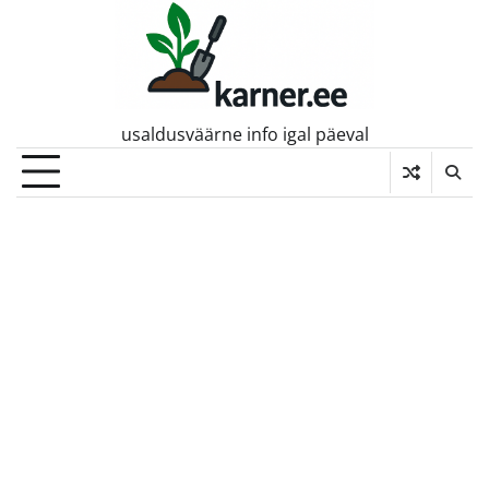
Skip
to
content
usaldusväärne info igal päeval