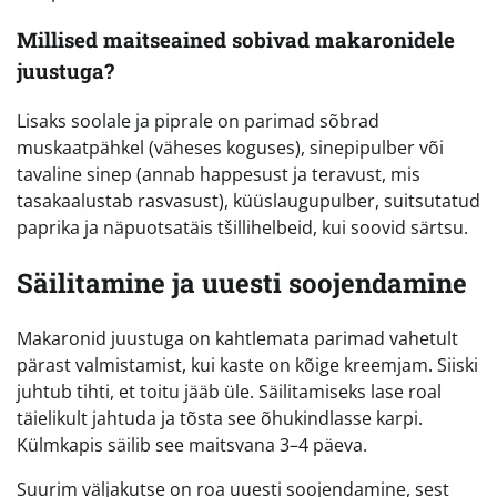
Millised maitseained sobivad makaronidele
juustuga?
Lisaks soolale ja piprale on parimad sõbrad
muskaatpähkel (väheses koguses), sinepipulber või
tavaline sinep (annab happesust ja teravust, mis
tasakaalustab rasvasust), küüslaugupulber, suitsutatud
paprika ja näpuotsatäis tšillihelbeid, kui soovid särtsu.
Säilitamine ja uuesti soojendamine
Makaronid juustuga on kahtlemata parimad vahetult
pärast valmistamist, kui kaste on kõige kreemjam. Siiski
juhtub tihti, et toitu jääb üle. Säilitamiseks lase roal
täielikult jahtuda ja tõsta see õhukindlasse karpi.
Külmkapis säilib see maitsvana 3–4 päeva.
Suurim väljakutse on roa uuesti soojendamine, sest