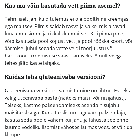
Kas ma võin kasutada vett piima asemel?
Tehniliselt jah, kuid tulemus ei ole pooltki nii kreemjas
ega maitsev. Piim sisaldab rasva ja valke, mis aitavad
luua emulsiooni ja rikkalikku maitset. Kui piima pole,
võib kasutada pool kogust vett ja pool rõõska koort, või
äärmisel juhul segada vette veidi toorjuustu või
hapukoort kreemisuse saavutamiseks. Ainult veega
tehes jääb kaste lahjaks.
Kuidas teha gluteenivaba versiooni?
Gluteenivaba versiooni valmistamine on lihtne. Esiteks
vali gluteenivaba pasta (näiteks maisi- või riisijahust).
Teiseks, kastme paksendamiseks asenda nisujahu
maisitärklisega. Kuna tärklis on tugevam paksendaja,
kasuta seda poole vähem kui jahu ja lahusta see enne
kuuma vedeliku lisamist väheses külmas vees, et vältida
klimpe.