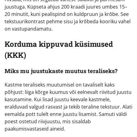
juustuga. Küpseta ahjus 200 kraadi juures umbes 15–
20 minutit, kuni pealispind on kuldpruun ja krõbe. See
tekstuurikontrast pehme sisu ja krõbeda kooriku vahel
on vastupandamatu.
Korduma kippuvad küsimused
(KKK)
Miks mu juustukaste muutus teraliseks?
Kastme teraliseks muutumisel on tavaliselt kaks
põhjust: liiga kõrge kuumus või eelnevalt riivitud juustu
kasutamine. Kui lisad juustu keevale kastmele,
eralduvad valgud rasvast ja tekib teraline tekstuur. Alati
eemalda pott tulelt enne juustu lisamist. Samuti väldi
poest ostetud riivjuustu, mis sisaldab
paakumisvastaseid aineid.