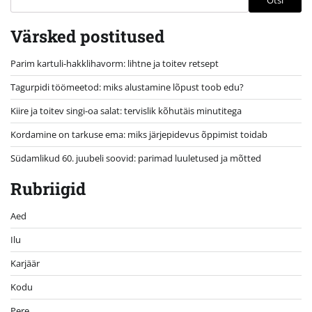
Otsi
Värsked postitused
Parim kartuli-hakklihavorm: lihtne ja toitev retsept
Tagurpidi töömeetod: miks alustamine lõpust toob edu?
Kiire ja toitev singi-oa salat: tervislik kõhutäis minutitega
Kordamine on tarkuse ema: miks järjepidevus õppimist toidab
Südamlikud 60. juubeli soovid: parimad luuletused ja mõtted
Rubriigid
Aed
Ilu
Karjäär
Kodu
Pere