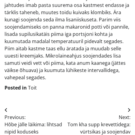
jahtudes imab pasta suurema osa kastmest endasse ja
tärklis taheneb, muutes toidu kuivaks klombiks. Ära
kunagi soojenda seda ilma lisaniiskuseta. Parim viis
soojendamiseks on panna makaronid potti või pannile,
lisada supilusikatäis piima iga portsjoni kohta ja
kuumutada madalal temperatuuril pidevalt segades.
Piim aitab kastme taas ellu äratada ja muudab selle
uuesti kreemjaks. Mikrolaineahjus soojendades lisa
samuti veidi vett või piima, kata anum kaanega (jättes
väikse õhuava) ja kuumuta lühikeste intervallidega,
vahepeal segades.
Posted in
Toit
Navigeerimine
Previous:
Next:
Hõbe jälle läikima: lihtsad
Tom kha supp krevettidega:
nipid koduseks
vürtsikas ja soojendav