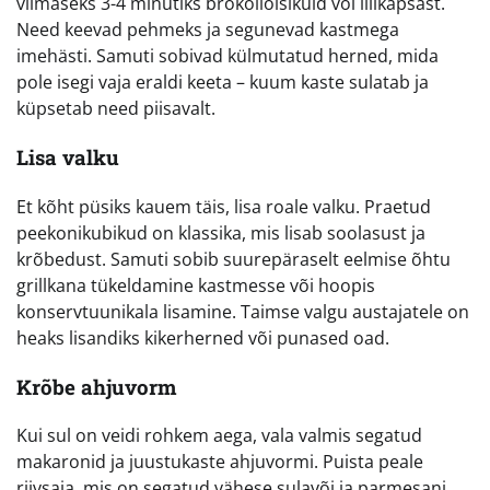
viimaseks 3-4 minutiks brokoliõisikuid või lillkapsast.
Need keevad pehmeks ja segunevad kastmega
imehästi. Samuti sobivad külmutatud herned, mida
pole isegi vaja eraldi keeta – kuum kaste sulatab ja
küpsetab need piisavalt.
Lisa valku
Et kõht püsiks kauem täis, lisa roale valku. Praetud
peekonikubikud on klassika, mis lisab soolasust ja
krõbedust. Samuti sobib suurepäraselt eelmise õhtu
grillkana tükeldamine kastmesse või hoopis
konservtuunikala lisamine. Taimse valgu austajatele on
heaks lisandiks kikerherned või punased oad.
Krõbe ahjuvorm
Kui sul on veidi rohkem aega, vala valmis segatud
makaronid ja juustukaste ahjuvormi. Puista peale
riivsaia, mis on segatud vähese sulavõi ja parmesani