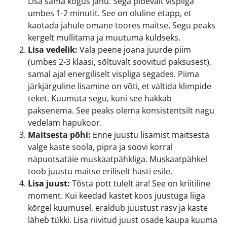
Lisa sama kogus jahu. Sega pidevalt vispliga
umbes 1-2 minutit. See on oluline etapp, et
kaotada jahule omane toores maitse. Segu peaks
kergelt mullitama ja muutuma kuldseks.
Lisa vedelik:
Vala peene joana juurde piim
(umbes 2-3 klaasi, sõltuvalt soovitud paksusest),
samal ajal energiliselt vispliga segades. Piima
järkjärguline lisamine on võti, et vältida klimpide
teket. Kuumuta segu, kuni see hakkab
paksenema. See peaks olema konsistentsilt nagu
vedelam hapukoor.
Maitsesta põhi:
Enne juustu lisamist maitsesta
valge kaste soola, pipra ja soovi korral
näpuotsatäie muskaatpähkliga. Muskaatpähkel
toob juustu maitse eriliselt hästi esile.
Lisa juust:
Tõsta pott tulelt ära! See on kriitiline
moment. Kui keedad kastet koos juustuga liiga
kõrgel kuumusel, eraldub juustust rasv ja kaste
läheb tükki. Lisa riivitud juust osade kaupa kuuma