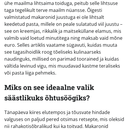
ühe maailma lihtsaima toiduga, peitub selle lihtsuse
taga tegelikult terve maailm nüansse. Õigesti
valmistatud makaronid juustuga ei ole lihtsalt
keedetud pasta, millele on peale sulatatud viil juustu –
see on kreemjas, rikkalik ja maitseküllane elamus, mis
valmib vaid loetud minutitega ning maksab vaid mõne
euro. Selles artiklis vaatame sügavuti, kuidas muuta
see tagasihoidlik roog tõeliseks kulinaarseks
naudinguks, millised on parimad toorained ja kuidas
vältida levinud vigu, mis muudavad kastme teraliseks
või pasta liiga pehmeks.
Miks on see ideaalne valik
säästlikuks õhtusöögiks?
Tänapäeva kiires elutempos ja tõusvate hindade
valguses on paljud pered otsimas retsepte, mis oleksid
nii rahakotisõbralikud kui ka toitvad. Makaronid