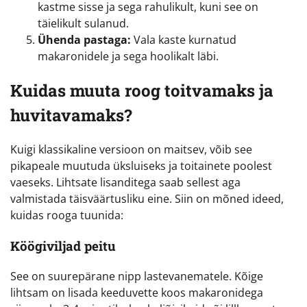
kastme sisse ja sega rahulikult, kuni see on
täielikult sulanud.
Ühenda pastaga:
Vala kaste kurnatud
makaronidele ja sega hoolikalt läbi.
Kuidas muuta roog toitvamaks ja
huvitavamaks?
Kuigi klassikaline versioon on maitsev, võib see
pikapeale muutuda üksluiseks ja toitainete poolest
vaeseks. Lihtsate lisanditega saab sellest aga
valmistada täisväärtusliku eine. Siin on mõned ideed,
kuidas rooga tuunida:
Köögiviljad peitu
See on suurepärane nipp lastevanematele. Kõige
lihtsam on lisada keeduvette koos makaronidega