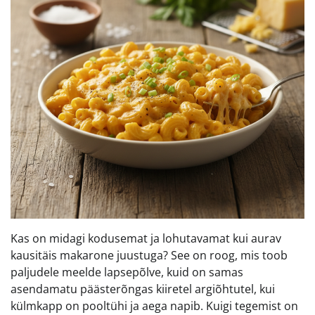
Kas on midagi kodusemat ja lohutavamat kui aurav
kausitäis makarone juustuga? See on roog, mis toob
paljudele meelde lapsepõlve, kuid on samas
asendamatu päästerõngas kiiretel argiõhtutel, kui
külmkapp on pooltühi ja aega napib. Kuigi tegemist on