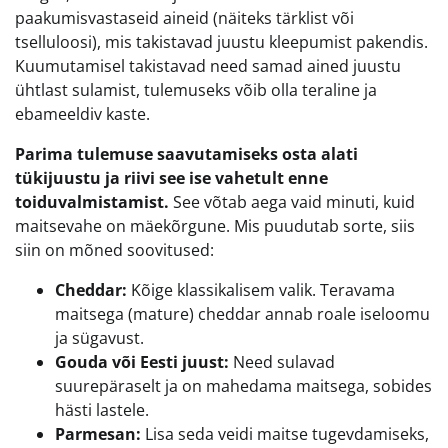
paakumisvastaseid aineid (näiteks tärklist või
tselluloosi), mis takistavad juustu kleepumist pakendis.
Kuumutamisel takistavad need samad ained juustu
ühtlast sulamist, tulemuseks võib olla teraline ja
ebameeldiv kaste.
Parima tulemuse saavutamiseks osta alati
tükijuustu ja riivi see ise vahetult enne
toiduvalmistamist.
See võtab aega vaid minuti, kuid
maitsevahe on mäekõrgune. Mis puudutab sorte, siis
siin on mõned soovitused:
Cheddar:
Kõige klassikalisem valik. Teravama
maitsega (mature) cheddar annab roale iseloomu
ja sügavust.
Gouda või Eesti juust:
Need sulavad
suurepäraselt ja on mahedama maitsega, sobides
hästi lastele.
Parmesan:
Lisa seda veidi maitse tugevdamiseks,