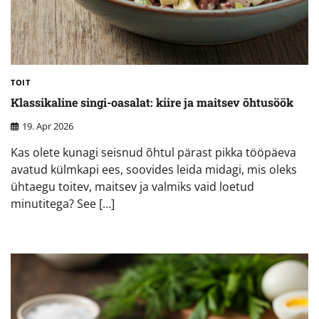
TOIT
Klassikaline singi-oasalat: kiire ja maitsev õhtusöök
19. Apr 2026
Kas olete kunagi seisnud õhtul pärast pikka tööpäeva
avatud külmkapi ees, soovides leida midagi, mis oleks
ühtaegu toitev, maitsev ja valmiks vaid loetud
minutitega? See […]