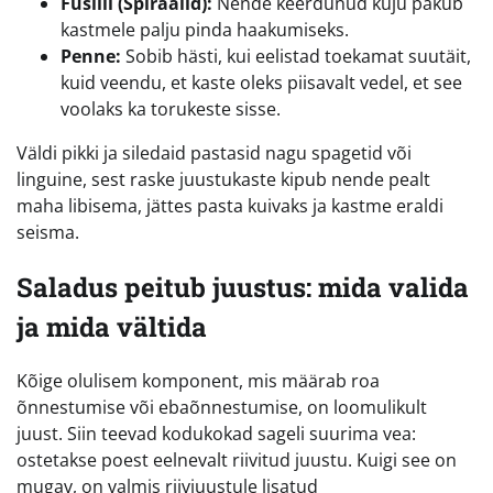
Fusilli (Spiraalid):
Nende keerdunud kuju pakub
kastmele palju pinda haakumiseks.
Penne:
Sobib hästi, kui eelistad toekamat suutäit,
kuid veendu, et kaste oleks piisavalt vedel, et see
voolaks ka torukeste sisse.
Väldi pikki ja siledaid pastasid nagu spagetid või
linguine, sest raske juustukaste kipub nende pealt
maha libisema, jättes pasta kuivaks ja kastme eraldi
seisma.
Saladus peitub juustus: mida valida
ja mida vältida
Kõige olulisem komponent, mis määrab roa
õnnestumise või ebaõnnestumise, on loomulikult
juust. Siin teevad kodukokad sageli suurima vea:
ostetakse poest eelnevalt riivitud juustu. Kuigi see on
mugav, on valmis riivjuustule lisatud