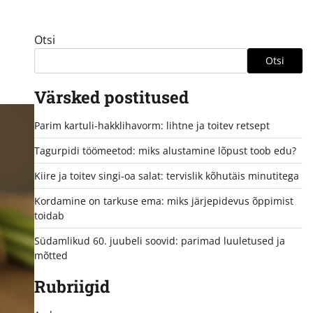
Otsi
Otsi
Värsked postitused
Parim kartuli-hakklihavorm: lihtne ja toitev retsept
Tagurpidi töömeetod: miks alustamine lõpust toob edu?
Kiire ja toitev singi-oa salat: tervislik kõhutäis minutitega
Kordamine on tarkuse ema: miks järjepidevus õppimist
toidab
Südamlikud 60. juubeli soovid: parimad luuletused ja
mõtted
Rubriigid