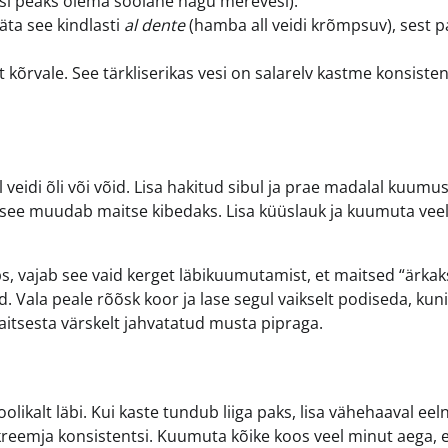
vesi peaks olema soolane nagu merevesi).
jäta see kindlasti
al dente
(hamba all veidi krõmpsuv), sest p
kõrvale. See tärkliserikas vesi on salarelv kastme konsisten
veidi õli või võid. Lisa hakitud sibul ja prae madalal kuumus
a, see muudab maitse kibedaks. Lisa küüslauk ja kuumuta vee
, vajab see vaid kerget läbikuumutamist, et maitsed “ärkaks
d. Vala peale rõõsk koor ja lase segul vaikselt podiseda, kun
itsesta värskelt jahvatatud musta pipraga.
likalt läbi. Kui kaste tundub liiga paks, lisa vähehaaval eel
reemja konsistentsi. Kuumuta kõike koos veel minut aega, 