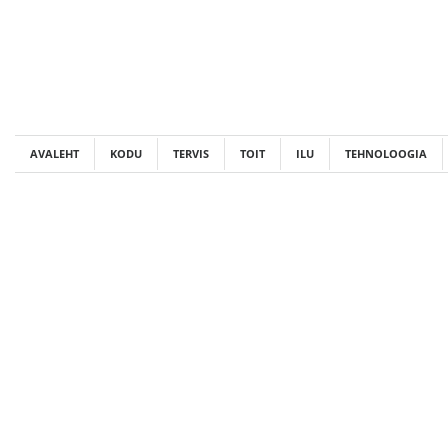
Skip
to
content
AVALEHT
KODU
TERVIS
TOIT
ILU
TEHNOLOOGIA