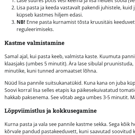
Lase suures potis vesi keema ja lisa heldelt soola (
Lisa pasta ja keeda vastavalt pakendi juhistele, kuid 
küpseb kastmes hiljem edasi.
NB!
Enne pasta kurnamist tõsta kruusitäis keeduvett 
reguleerimiseks.
Kastme valmistamine
Samal ajal, kui pasta keeb, valmista kaste. Kuumuta pannil 
klaasjaks (umbes 5 minutit). Ära lase sibulal pruunistud
minutike, kuni tunned aromaatset lõhna.
Nüüd lisa pannile suitsukanatükid. Kuna kana on juba küps
Soovi korral lisa selles etapis ka päikesekuivatatud tomati
hakkab paksenema. See võtab aega umbes 3-5 minutit. Ma
Lõppviimistlus ja kokkusegamine
Kurna pasta ja vala see pannile kastme sekka. Sega kõik hoo
kõrvale pandud pastakeeduvett, kuni saavutad soovitud k