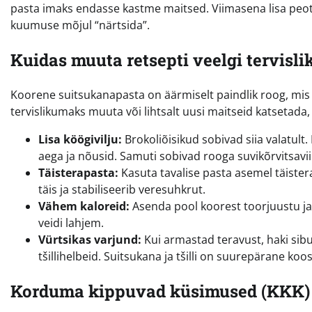
pasta imaks endasse kastme maitsed. Viimasena lisa peotäis
kuumuse mõjul “närtsida”.
Kuidas muuta retsepti veelgi tervis
Koorene suitsukanapasta on äärmiselt paindlik roog, mis 
tervislikumaks muuta või lihtsalt uusi maitseid katsetada,
Lisa köögivilju:
Brokoliõisikud sobivad siia valatult
aega ja nõusid. Samuti sobivad rooga suvikõrvitsavii
Täisterapasta:
Kasuta tavalise pasta asemel täiste
täis ja stabiliseerib veresuhkrut.
Vähem kaloreid:
Asenda pool koorest toorjuustu ja
veidi lahjem.
Vürtsikas varjund:
Kui armastad teravust, haki sibul
tšillihelbeid. Suitsukana ja tšilli on suurepärane koos
Korduma kippuvad küsimused (KKK)