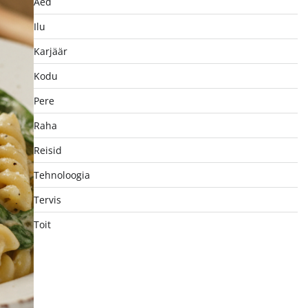
Aed
Ilu
Karjäär
Kodu
Pere
Raha
Reisid
Tehnoloogia
Tervis
Toit