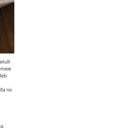
etult
 meie
uleb
la nii
a.