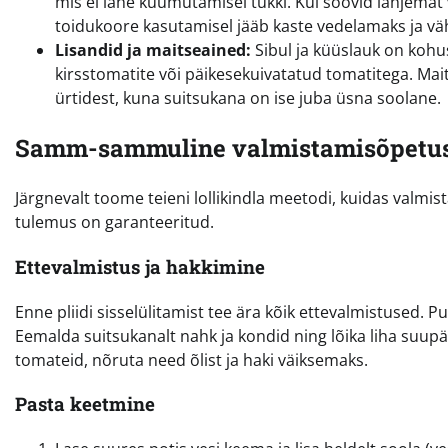
mis ei lähe kuumutamisel tükki. Kui soovid lahjemat
toidukoore kasutamisel jääb kaste vedelamaks ja vä
Lisandid ja maitseained:
Sibul ja küüslauk on kohus
kirsstomatite või päikesekuivatatud tomatitega. Mait
ürtidest, kuna suitsukana on ise juba üsna soolane.
Samm-sammuline valmistamisõpetu
Järgnevalt toome teieni lollikindla meetodi, kuidas valm
tulemus on garanteeritud.
Ettevalmistus ja hakkimine
Enne pliidi sisselülitamist tee ära kõik ettevalmistused. 
Eemalda suitsukanalt nahk ja kondid ning lõika liha suup
tomateid, nõruta need õlist ja haki väiksemaks.
Pasta keetmine