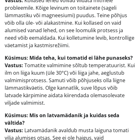
Vastus:
Kollased lehed võivad viidata mitmele
probleemile. Kõige levinum on toitainete (sageli
lämmastiku või magneesiumi) puudus. Teine põhjus
võib olla üle- või alakastmine. Kui kollased on vaid
alumised vanad lehed, on see loomulik protsess ja
need võib eemaldada. Kui kolletumine levib, kontrollige
väetamist ja kastmisrežiimi.
Küsimus: Mida teha, kui tomatid ei lähe punaseks?
Vastus:
Tomatite valmimine sõltub temperatuurist. Kui
ilm on liiga kuum (üle 30°C) või liiga jahe, aeglustub
valmimisprotsess. Samuti võib põhjuseks olla liigne
lämmastikväetis. Olge kannatlik, suve lõpus võib
latvade kärpimine aidata kiirendada olemasolevate
viljade valmimist.
Küsimus: Mis on latvamädanik ja kuidas seda
vältida?
Vastus:
Latvamädanik avaldub musta laiguna tomati
vilja alumises otsas. See ei ole haigus, vaid