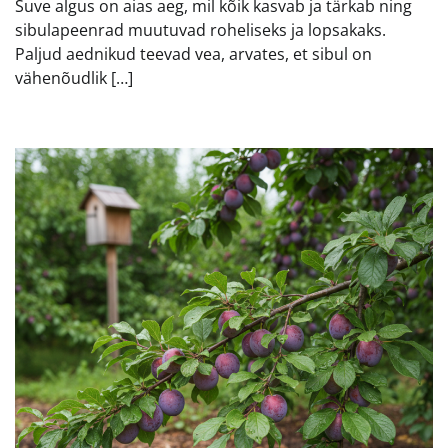
Suve algus on aias aeg, mil kõik kasvab ja tärkab ning
sibulapeenrad muutuvad roheliseks ja lopsakaks.
Paljud aednikud teevad vea, arvates, et sibul on
vähenõudlik […]