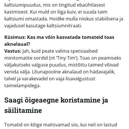
kaltsiumipuudus, mis on tingitud ebaühtlasest
kastmisest. Kui muld on liiga kuiv, ei suuda taim
kaltsiumi omastada. Hoidke mulla niiskus stabiilsena ja
vajadusel kasutage kaltsiumnitraati.
Küsimus: Kas ma võin kasvatada tomateid toas
aknalaual?
Vastus:
Jah, kuid peate valima spetsiaalsed
minitomatite sordid (nt ‘Tiny Tim’). Toas on peamiseks
väljakutseks valguse puudus, mistõttu taimed võivad
venida välja. Lõunapoolne aknalaud on hädavajalik,
talvel ja varakevadel on vaja lisavalgustust
taimelampidega.
Saagi õigeaegne koristamine ja
säilitamine
Tomatid on kõige maitsvamad siis, kui neil on lastud