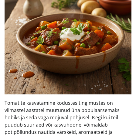
Tomatite kasvatamine kodustes tingimustes on
viimastel aastatel muutunud üha populaarsemaks
hobiks ja seda väga mõjuval põhjusel. Isegi kui teil
puudub suur aed või kasvuhoone, võimaldab
potipõllundus nautida värskeid, aromaatseid ja