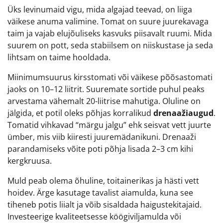
Üks levinumaid vigu, mida algajad teevad, on liiga
väikese anuma valimine. Tomat on suure juurekavaga
taim ja vajab elujõuliseks kasvuks piisavalt ruumi. Mida
suurem on pott, seda stabiilsem on niiskustase ja seda
lihtsam on taime hooldada.
Miinimumsuurus kirsstomati või väikese põõsastomati
jaoks on 10–12 liitrit. Suuremate sortide puhul peaks
arvestama vähemalt 20-liitrise mahutiga. Oluline on
jälgida, et potil oleks põhjas korralikud
drenaažiaugud
.
Tomatid vihkavad “märgu jalgu” ehk seisvat vett juurte
ümber, mis viib kiiresti juuremädanikuni. Drenaaži
parandamiseks võite poti põhja lisada 2–3 cm kihi
kergkruusa.
Muld peab olema õhuline, toitainerikas ja hästi vett
hoidev. Ärge kasutage tavalist aiamulda, kuna see
tiheneb potis liialt ja võib sisaldada haigustekitajaid.
Investeerige kvaliteetsesse köögiviljamulda või