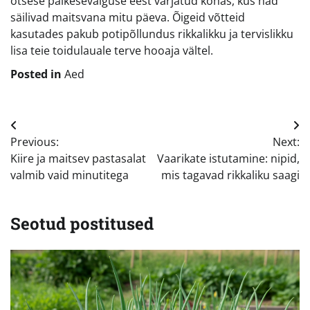
otsese päikesevalguse eest varjatud kohas, kus nad
säilivad maitsvana mitu päeva. Õigeid võtteid
kasutades pakub potipõllundus rikkalikku ja tervislikku
lisa teie toidulauale terve hooaja vältel.
Posted in
Aed
Navigeerimine
Previous:
Next:
Kiire ja maitsev pastasalat
Vaarikate istutamine: nipid,
valmib vaid minutitega
mis tagavad rikkaliku saagi
Seotud postitused