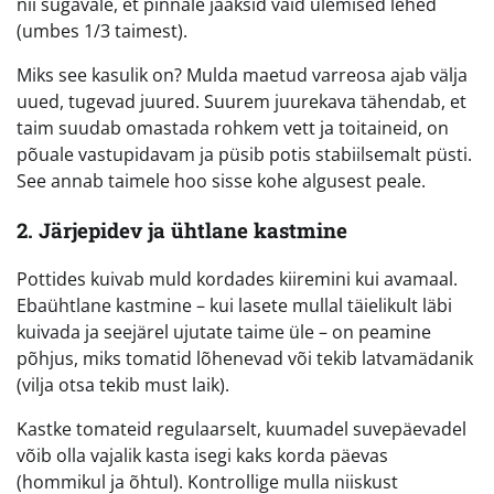
nii sügavale, et pinnale jääksid vaid ülemised lehed
(umbes 1/3 taimest).
Miks see kasulik on? Mulda maetud varreosa ajab välja
uued, tugevad juured. Suurem juurekava tähendab, et
taim suudab omastada rohkem vett ja toitaineid, on
põuale vastupidavam ja püsib potis stabiilsemalt püsti.
See annab taimele hoo sisse kohe algusest peale.
2. Järjepidev ja ühtlane kastmine
Pottides kuivab muld kordades kiiremini kui avamaal.
Ebaühtlane kastmine – kui lasete mullal täielikult läbi
kuivada ja seejärel ujutate taime üle – on peamine
põhjus, miks tomatid lõhenevad või tekib latvamädanik
(vilja otsa tekib must laik).
Kastke tomateid regulaarselt, kuumadel suvepäevadel
võib olla vajalik kasta isegi kaks korda päevas
(hommikul ja õhtul). Kontrollige mulla niiskust