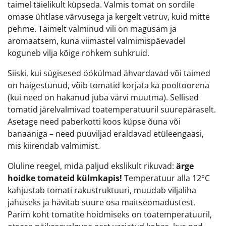
taimel täielikult küpseda. Valmis tomat on sordile
omase ühtlase värvusega ja kergelt vetruv, kuid mitte
pehme. Taimelt valminud vili on magusam ja
aromaatsem, kuna viimastel valmimispäevadel
koguneb vilja kõige rohkem suhkruid.
Siiski, kui sügisesed öökülmad ähvardavad või taimed
on haigestunud, võib tomatid korjata ka pooltoorena
(kui need on hakanud juba värvi muutma). Sellised
tomatid järelvalmivad toatemperatuuril suurepäraselt.
Asetage need paberkotti koos küpse õuna või
banaaniga – need puuviljad eraldavad etüleengaasi,
mis kiirendab valmimist.
Oluline reegel, mida paljud ekslikult rikuvad:
ärge
hoidke tomateid külmkapis!
Temperatuur alla 12°C
kahjustab tomati rakustruktuuri, muudab viljaliha
jahuseks ja hävitab suure osa maitseomadustest.
Parim koht tomatite hoidmiseks on toatemperatuuril,