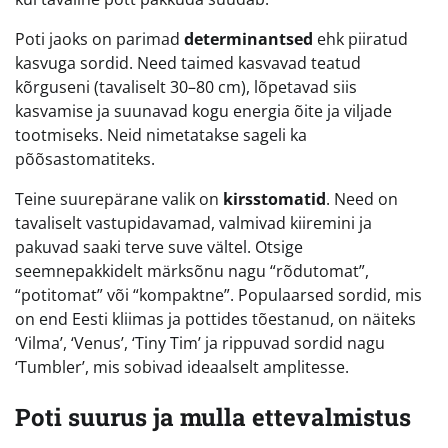
Poti jaoks on parimad
determinantsed
ehk piiratud
kasvuga sordid. Need taimed kasvavad teatud
kõrguseni (tavaliselt 30–80 cm), lõpetavad siis
kasvamise ja suunavad kogu energia õite ja viljade
tootmiseks. Neid nimetatakse sageli ka
põõsastomatiteks.
Teine suurepärane valik on
kirsstomatid
. Need on
tavaliselt vastupidavamad, valmivad kiiremini ja
pakuvad saaki terve suve vältel. Otsige
seemnepakkidelt märksõnu nagu “rõdutomat”,
“potitomat” või “kompaktne”. Populaarsed sordid, mis
on end Eesti kliimas ja pottides tõestanud, on näiteks
‘Vilma’, ‘Venus’, ‘Tiny Tim’ ja rippuvad sordid nagu
‘Tumbler’, mis sobivad ideaalselt amplitesse.
Poti suurus ja mulla ettevalmistus