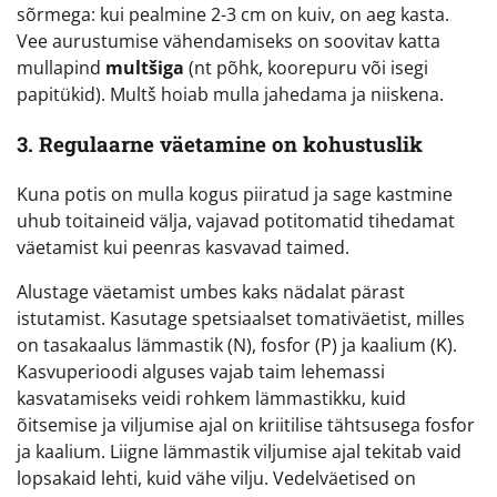
sõrmega: kui pealmine 2-3 cm on kuiv, on aeg kasta.
Vee aurustumise vähendamiseks on soovitav katta
mullapind
multšiga
(nt põhk, koorepuru või isegi
papitükid). Multš hoiab mulla jahedama ja niiskena.
3. Regulaarne väetamine on kohustuslik
Kuna potis on mulla kogus piiratud ja sage kastmine
uhub toitaineid välja, vajavad potitomatid tihedamat
väetamist kui peenras kasvavad taimed.
Alustage väetamist umbes kaks nädalat pärast
istutamist. Kasutage spetsiaalset tomativäetist, milles
on tasakaalus lämmastik (N), fosfor (P) ja kaalium (K).
Kasvuperioodi alguses vajab taim lehemassi
kasvatamiseks veidi rohkem lämmastikku, kuid
õitsemise ja viljumise ajal on kriitilise tähtsusega fosfor
ja kaalium. Liigne lämmastik viljumise ajal tekitab vaid
lopsakaid lehti, kuid vähe vilju. Vedelväetised on