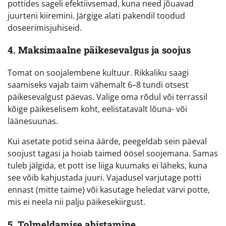
pottides sageli efektiivsemad, kuna need jõuavad
juurteni kiiremini. Järgige alati pakendil toodud
doseerimisjuhiseid.
4. Maksimaalne päikesevalgus ja soojus
Tomat on soojalembene kultuur. Rikkaliku saagi
saamiseks vajab taim vähemalt 6–8 tundi otsest
päikesevalgust päevas. Valige oma rõdul või terrassil
kõige päikeselisem koht, eelistatavalt lõuna- või
läänesuunas.
Kui asetate potid seina äärde, peegeldab sein päeval
soojust tagasi ja hoiab taimed öösel soojemana. Samas
tuleb jälgida, et pott ise liiga kuumaks ei läheks, kuna
see võib kahjustada juuri. Vajadusel varjutage potti
ennast (mitte taime) või kasutage heledat värvi potte,
mis ei neela nii palju päikesekiirgust.
5. Tolmeldamise abistamine