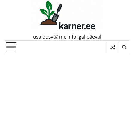
Skip
to
content
usaldusväärne info igal päeval