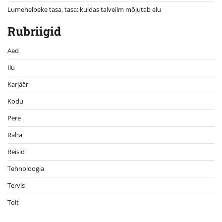
Lumehelbeke tasa, tasa: kuidas talveilm mõjutab elu
Rubriigid
Aed
Ilu
Karjäär
Kodu
Pere
Raha
Reisid
Tehnoloogia
Tervis
Toit