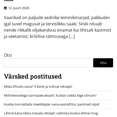
12. Juuni 2026
Vaarikad on paljude aednike lemmikmarjad, pakkudes
igal suvel magusat ja tervislikku saaki. Siiski nõuab
nende rikkalik viljakandvus enamat kui lihtsalt kastmist
ja väetamist; kriitilise tähtsusega […]
Otsi
Otsi
Värsked postitused
Mida õhtuks süüa? 5 kiiret ja toitvat retsepti
Mõtteteradega sünnipäevakaart: kuidas valida õige sõnum?
Kuidas korraldada meeldejääv vana-aastaõhtu: parimad nipid
Lihtne kana-tikka-masala retsept: valmista kodus ehtne roog