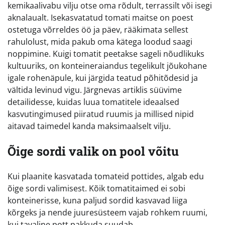
kemikaalivabu vilju otse oma rõdult, terrassilt või isegi
aknalaualt. Isekasvatatud tomati maitse on poest
ostetuga võrreldes öö ja päev, rääkimata sellest
rahulolust, mida pakub oma kätega loodud saagi
noppimine. Kuigi tomatit peetakse sageli nõudlikuks
kultuuriks, on konteineraiandus tegelikult jõukohane
igale rohenäpule, kui järgida teatud põhitõdesid ja
vältida levinud vigu. Järgnevas artiklis süüvime
detailidesse, kuidas luua tomatitele ideaalsed
kasvutingimused piiratud ruumis ja millised nipid
aitavad taimedel kanda maksimaalselt vilju.
Õige sordi valik on pool võitu
Kui plaanite kasvatada tomateid pottides, algab edu
õige sordi valimisest. Kõik tomatitaimed ei sobi
konteinerisse, kuna paljud sordid kasvavad liiga
kõrgeks ja nende juuresüsteem vajab rohkem ruumi,
kui tavaline pott pakkuda suudab.