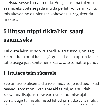
spetsiaalsesse tomatimulda. Veelgi parema tulemuse
saamiseks võite segada mulda perliiti või vermikuliiti,
mis aitavad hoida pinnase kohevana ja reguleerida
niiskust.
5 lihtsat nippi rikkaliku saagi
saamiseks
Kui olete leidnud sobiva sordi ja istutusnõu, on aeg
keskenduda hooldusele. Järgmised viis nippi on kriitilise
tähtsusega just konteineris kasvavate tomatite puhul.
1. Istutage taim sügavale
See on üks olulisemaid trikke, mida kogenud aednikud
teavad. Tomat on üks väheseid taimi, mis suudab
kasvatada lisajuuri otse varrest. Istutamise ajal
eemaldage taime alumised lehed ja matke vars mulda