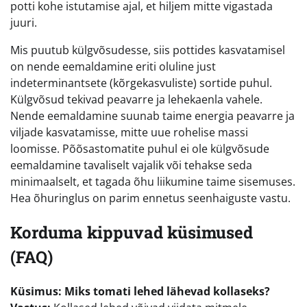
potti kohe istutamise ajal, et hiljem mitte vigastada
juuri.
Mis puutub külgvõsudesse, siis pottides kasvatamisel
on nende eemaldamine eriti oluline just
indeterminantsete (kõrgekasvuliste) sortide puhul.
Külgvõsud tekivad peavarre ja lehekaenla vahele.
Nende eemaldamine suunab taime energia peavarre ja
viljade kasvatamisse, mitte uue rohelise massi
loomisse. Põõsastomatite puhul ei ole külgvõsude
eemaldamine tavaliselt vajalik või tehakse seda
minimaalselt, et tagada õhu liikumine taime sisemuses.
Hea õhuringlus on parim ennetus seenhaiguste vastu.
Korduma kippuvad küsimused
(FAQ)
Küsimus: Miks tomati lehed lähevad kollaseks?