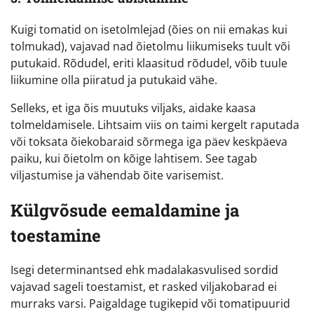
Kuigi tomatid on isetolmlejad (õies on nii emakas kui
tolmukad), vajavad nad õietolmu liikumiseks tuult või
putukaid. Rõdudel, eriti klaasitud rõdudel, võib tuule
liikumine olla piiratud ja putukaid vähe.
Selleks, et iga õis muutuks viljaks, aidake kaasa
tolmeldamisele. Lihtsaim viis on taimi kergelt raputada
või toksata õiekobaraid sõrmega iga päev keskpäeva
paiku, kui õietolm on kõige lahtisem. See tagab
viljastumise ja vähendab õite varisemist.
Külgvõsude eemaldamine ja
toestamine
Isegi determinantsed ehk madalakasvulised sordid
vajavad sageli toestamist, et rasked viljakobarad ei
murraks varsi. Paigaldage tugikepid või tomatipuurid