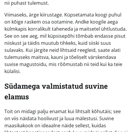
nii puhast tulemust.
Viimaseks, ärge kiirustage. Küpsetamata koogi puhul
on kõige raskem osa ootamine. Andke koogile aega
külmkapis korralikult taheneda ja maitsetel ühtlustuda.
See on see aeg, mil küpsisepõhi tõmbab endasse pisut
niiskust ja täidis muutub tihkeks, kuid siiski suus
sulavaks. Kui järgite neid lihtsaid reegleid, saate alati
tulemuseks maitsva, kauni ja tõeliselt värskendava
suvise magustoidu, mis rõõmustab nii teid kui ka teie
külalisi.
Südamega valmistatud suvine
elamus
Toit on midagi palju enamat kui lihtsalt kõhutäis; see
on viis näidata hoolivust ja luua mälestusi. Suvine
maasikakook on ideaalne näide sellest, kuidas