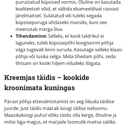
purustatud küpsised vormis. Oluline on kasutada
kvaliteetset võid, et vältida ebameeldivat rasvast
järelmaitset. Sulatatud või tuleks segada
küpsisepuruga ühtlaseks massiks, kuni see
meenutab märga liiva.
Tihendamine:
Selleks, et kook taldrikul ei
laguneks, tuleb küpsisepõhi koogivormi põhja
väga tugevalt kinni suruda. Kasutage selleks klaasi
põhja või lusika selga. Mida tihedam põhi, seda
lihtsam on kooki hiljem viiludeks lõigata.
Kreemjas täidis – kookide
kroonimata kuningas
Pärast põhja ettevalmistamist on aeg liikuda täidise
juurde. Just täidis määrab koogi üldise iseloomu.
Maasikakoogi puhul võiks täidis olla kerge, õhuline ja
mitte liiga magus, et marjade loomulik maitse säiliks.