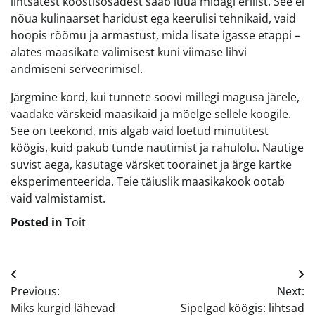
lihtsatest koostisosadest saab luua midagi erilist. See ei
nõua kulinaarset haridust ega keerulisi tehnikaid, vaid
hoopis rõõmu ja armastust, mida lisate igasse etappi –
alates maasikate valimisest kuni viimase lihvi
andmiseni serveerimisel.
Järgmine kord, kui tunnete soovi millegi magusa järele,
vaadake värskeid maasikaid ja mõelge sellele koogile.
See on teekond, mis algab vaid loetud minutitest
köögis, kuid pakub tunde nautimist ja rahulolu. Nautige
suvist aega, kasutage värsket toorainet ja ärge kartke
eksperimenteerida. Teie täiuslik maasikakook ootab
vaid valmistamist.
Posted in
Toit
Navigeerimine
Previous:
Next:
Miks kurgid lähevad
Sipelgad köögis: lihtsad