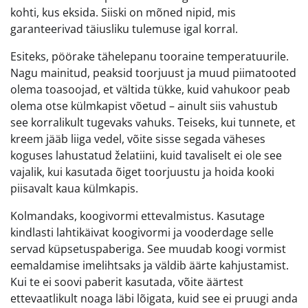
kohti, kus eksida. Siiski on mõned nipid, mis
garanteerivad täiusliku tulemuse igal korral.
Esiteks, pöörake tähelepanu tooraine temperatuurile.
Nagu mainitud, peaksid toorjuust ja muud piimatooted
olema toasoojad, et vältida tükke, kuid vahukoor peab
olema otse külmkapist võetud – ainult siis vahustub
see korralikult tugevaks vahuks. Teiseks, kui tunnete, et
kreem jääb liiga vedel, võite sisse segada väheses
koguses lahustatud želatiini, kuid tavaliselt ei ole see
vajalik, kui kasutada õiget toorjuustu ja hoida kooki
piisavalt kaua külmkapis.
Kolmandaks, koogivormi ettevalmistus. Kasutage
kindlasti lahtikäivat koogivormi ja vooderdage selle
servad küpsetuspaberiga. See muudab koogi vormist
eemaldamise imelihtsaks ja väldib äärte kahjustamist.
Kui te ei soovi paberit kasutada, võite äärtest
ettevaatlikult noaga läbi lõigata, kuid see ei pruugi anda