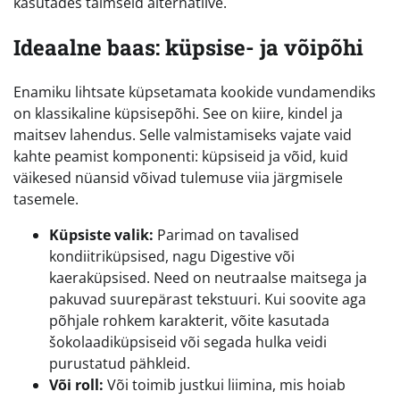
kasutades taimseid alternatiive.
Ideaalne baas: küpsise- ja võipõhi
Enamiku lihtsate küpsetamata kookide vundamendiks
on klassikaline küpsisepõhi. See on kiire, kindel ja
maitsev lahendus. Selle valmistamiseks vajate vaid
kahte peamist komponenti: küpsiseid ja võid, kuid
väikesed nüansid võivad tulemuse viia järgmisele
tasemele.
Küpsiste valik:
Parimad on tavalised
kondiitriküpsised, nagu Digestive või
kaeraküpsised. Need on neutraalse maitsega ja
pakuvad suurepärast tekstuuri. Kui soovite aga
põhjale rohkem karakterit, võite kasutada
šokolaadiküpsiseid või segada hulka veidi
purustatud pähkleid.
Või roll:
Või toimib justkui liimina, mis hoiab