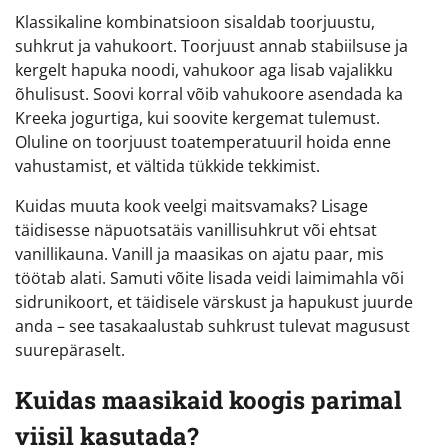
Klassikaline kombinatsioon sisaldab toorjuustu,
suhkrut ja vahukoort. Toorjuust annab stabiilsuse ja
kergelt hapuka noodi, vahukoor aga lisab vajalikku
õhulisust. Soovi korral võib vahukoore asendada ka
Kreeka jogurtiga, kui soovite kergemat tulemust.
Oluline on toorjuust toatemperatuuril hoida enne
vahustamist, et vältida tükkide tekkimist.
Kuidas muuta kook veelgi maitsvamaks? Lisage
täidisesse näpuotsatäis vanillisuhkrut või ehtsat
vanillikauna. Vanill ja maasikas on ajatu paar, mis
töötab alati. Samuti võite lisada veidi laimimahla või
sidrunikoort, et täidisele värskust ja hapukust juurde
anda – see tasakaalustab suhkrust tulevat magusust
suurepäraselt.
Kuidas maasikaid koogis parimal
viisil kasutada?