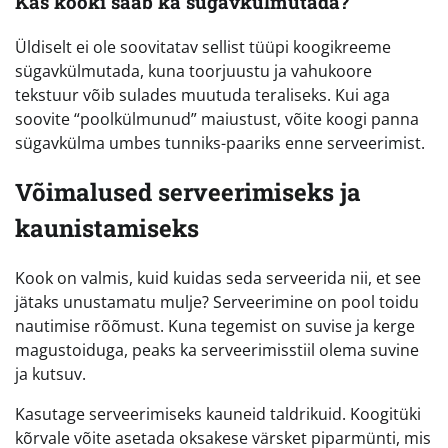
Kas kooki saab ka sügavkülmutada?
Üldiselt ei ole soovitatav sellist tüüpi koogikreeme
sügavkülmutada, kuna toorjuustu ja vahukoore
tekstuur võib sulades muutuda teraliseks. Kui aga
soovite “poolkülmunud” maiustust, võite koogi panna
sügavkülma umbes tunniks-paariks enne serveerimist.
Võimalused serveerimiseks ja
kaunistamiseks
Kook on valmis, kuid kuidas seda serveerida nii, et see
jätaks unustamatu mulje? Serveerimine on pool toidu
nautimise rõõmust. Kuna tegemist on suvise ja kerge
magustoiduga, peaks ka serveerimisstiil olema suvine
ja kutsuv.
Kasutage serveerimiseks kauneid taldrikuid. Koogitüki
kõrvale võite asetada oksakese värsket piparmünti, mis