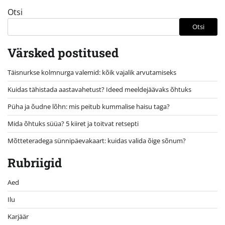
Otsi
Otsi
Värsked postitused
Täisnurkse kolmnurga valemid: kõik vajalik arvutamiseks
Kuidas tähistada aastavahetust? Ideed meeldejäävaks õhtuks
Püha ja õudne lõhn: mis peitub kummalise haisu taga?
Mida õhtuks süüa? 5 kiiret ja toitvat retsepti
Mõtteteradega sünnipäevakaart: kuidas valida õige sõnum?
Rubriigid
Aed
Ilu
Karjäär