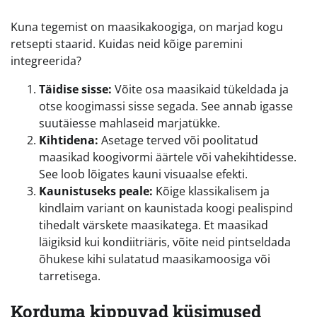
Kuna tegemist on maasikakoogiga, on marjad kogu
retsepti staarid. Kuidas neid kõige paremini
integreerida?
Täidise sisse:
Võite osa maasikaid tükeldada ja
otse koogimassi sisse segada. See annab igasse
suutäiesse mahlaseid marjatükke.
Kihtidena:
Asetage terved või poolitatud
maasikad koogivormi äärtele või vahekihtidesse.
See loob lõigates kauni visuaalse efekti.
Kaunistuseks peale:
Kõige klassikalisem ja
kindlaim variant on kaunistada koogi pealispind
tihedalt värskete maasikatega. Et maasikad
läigiksid kui kondiitriäris, võite neid pintseldada
õhukese kihi sulatatud maasikamoosiga või
tarretisega.
Korduma kippuvad küsimused