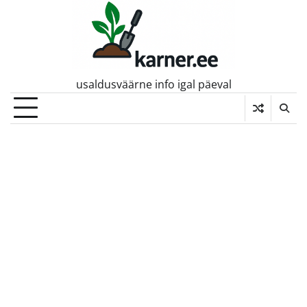
Skip
to
content
usaldusväärne info igal päeval