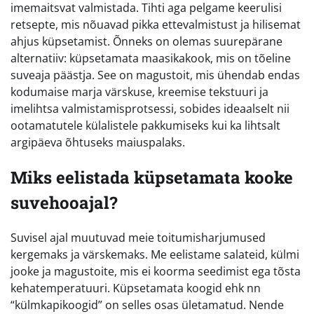
imemaitsvat valmistada. Tihti aga pelgame keerulisi
retsepte, mis nõuavad pikka ettevalmistust ja hilisemat
ahjus küpsetamist. Õnneks on olemas suurepärane
alternatiiv: küpsetamata maasikakook, mis on tõeline
suveaja päästja. See on magustoit, mis ühendab endas
kodumaise marja värskuse, kreemise tekstuuri ja
imelihtsa valmistamisprotsessi, sobides ideaalselt nii
ootamatutele külalistele pakkumiseks kui ka lihtsalt
argipäeva õhtuseks maiuspalaks.
Miks eelistada küpsetamata kooke
suvehooajal?
Suvisel ajal muutuvad meie toitumisharjumused
kergemaks ja värskemaks. Me eelistame salateid, külmi
jooke ja magustoite, mis ei koorma seedimist ega tõsta
kehatemperatuuri. Küpsetamata koogid ehk nn
“külmkapikoogid” on selles osas ületamatud. Nende