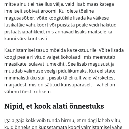
mitte ainult ei näe ilus välja, vaid lisab maasikatega
imeliselt sobivat aroomi. Kui olete tõeline
magusasõber, võite koogitükile lisada ka väikese
lusikatäie vahukoort või puistata peale veidi hakitud
pistaatsiapähkleid, mis annavad lisaks maitsele ka
kauni värvikontrasti.
Kaunistamisel tasub mõelda ka tekstuurile. Võite lisada
koogi peale riivitud valget šokolaadi, mis meenutab
maasikatel sulavat lumekihti. See lisab magusust ja
muudab välimuse veelgi pidulikumaks. Kui eelistate
minimalistlikku stiili, piisab täielikult vaid värsketest
marjadest, mis on sätitud kunstipäraselt – vahel on
vähem tõesti rohkem.
Nipid, et kook alati õnnestuks
Iga algaja kokk võib tunda hirmu, et midagi läheb viltu,
kuid õnneks on küpsetamata koogi valmistamisel vähe