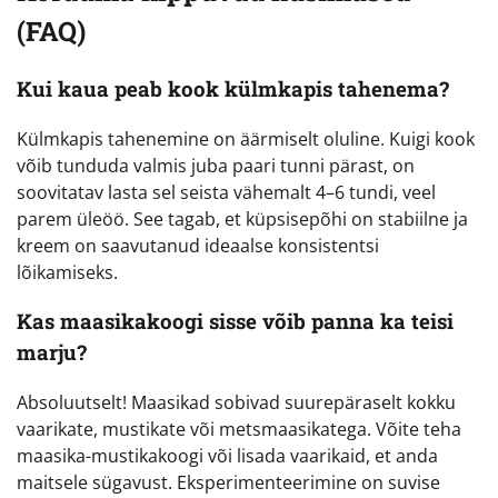
(FAQ)
Kui kaua peab kook külmkapis tahenema?
Külmkapis tahenemine on äärmiselt oluline. Kuigi kook
võib tunduda valmis juba paari tunni pärast, on
soovitatav lasta sel seista vähemalt 4–6 tundi, veel
parem üleöö. See tagab, et küpsisepõhi on stabiilne ja
kreem on saavutanud ideaalse konsistentsi
lõikamiseks.
Kas maasikakoogi sisse võib panna ka teisi
marju?
Absoluutselt! Maasikad sobivad suurepäraselt kokku
vaarikate, mustikate või metsmaasikatega. Võite teha
maasika-mustikakoogi või lisada vaarikaid, et anda
maitsele sügavust. Eksperimenteerimine on suvise