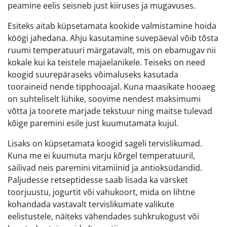
peamine eelis seisneb just kiiruses ja mugavuses.
Esiteks aitab küpsetamata kookide valmistamine hoida
köögi jahedana. Ahju kasutamine suvepäeval võib tõsta
ruumi temperatuuri märgatavalt, mis on ebamugav nii
kokale kui ka teistele majaelanikele. Teiseks on need
koogid suurepäraseks võimaluseks kasutada
tooraineid nende tipphooajal. Kuna maasikate hooaeg
on suhteliselt lühike, soovime nendest maksimumi
võtta ja toorete marjade tekstuur ning maitse tulevad
kõige paremini esile just kuumutamata kujul.
Lisaks on küpsetamata koogid sageli tervislikumad.
Kuna me ei kuumuta marju kõrgel temperatuuril,
säilivad neis paremini vitamiinid ja antioksüdandid.
Paljudesse retseptidesse saab lisada ka värsket
toorjuustu, jogurtit või vahukoort, mida on lihtne
kohandada vastavalt tervislikumate valikute
eelistustele, näiteks vähendades suhkrukogust või