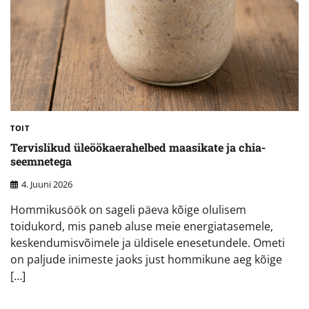
TOIT
Tervislikud üleöökaerahelbed maasikate ja chia-
seemnetega
4. Juuni 2026
Hommikusöök on sageli päeva kõige olulisem
toidukord, mis paneb aluse meie energiatasemele,
keskendumisvõimele ja üldisele enesetundele. Ometi
on paljude inimeste jaoks just hommikune aeg kõige
[…]