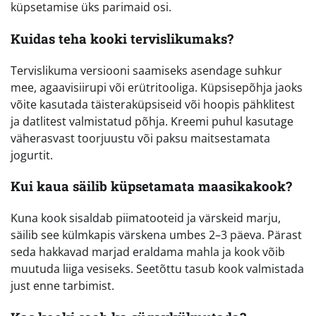
küpsetamise üks parimaid osi.
Kuidas teha kooki tervislikumaks?
Tervislikuma versiooni saamiseks asendage suhkur
mee, agaavisiirupi või erütritooliga. Küpsisepõhja jaoks
võite kasutada täisteraküpsiseid või hoopis pähklitest
ja datlitest valmistatud põhja. Kreemi puhul kasutage
väherasvast toorjuustu või paksu maitsestamata
jogurtit.
Kui kaua säilib küpsetamata maasikakook?
Kuna kook sisaldab piimatooteid ja värskeid marju,
säilib see külmkapis värskena umbes 2–3 päeva. Pärast
seda hakkavad marjad eraldama mahla ja kook võib
muutuda liiga vesiseks. Seetõttu tasub kook valmistada
just enne tarbimist.