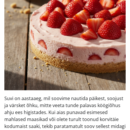
Suvi on aastaaeg, mil soovime nautida päikest, soojust
ja värsket õhku, mitte veeta tunde palavas köögiõhus
ahju ees higistades. Kui aias punavad esimesed
mahlased maasikad või olete turult toonud korvitäie
kodumaist saaki, tekib paratamatult soov sellest midagi