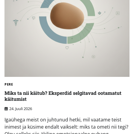
PERE
Miks ta nii käitub? Eksperdid selgitavad ootamatut
käitumist
24. Juuli 2026
Igaühega meist on juhtunud hetki, mil vaatame teist
inimest ja küsime endalt vaikselt: miks ta ometi nii tegi?
Olgu selleks siis äkiline emotsionaalne puhang,