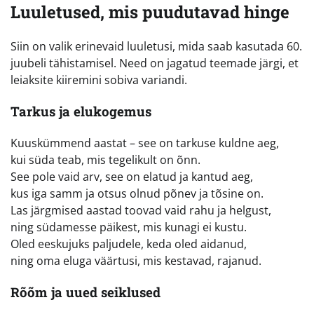
Luuletused, mis puudutavad hinge
Siin on valik erinevaid luuletusi, mida saab kasutada 60.
juubeli tähistamisel. Need on jagatud teemade järgi, et
leiaksite kiiremini sobiva variandi.
Tarkus ja elukogemus
Kuuskümmend aastat – see on tarkuse kuldne aeg,
kui süda teab, mis tegelikult on õnn.
See pole vaid arv, see on elatud ja kantud aeg,
kus iga samm ja otsus olnud põnev ja tõsine on.
Las järgmised aastad toovad vaid rahu ja helgust,
ning südamesse päikest, mis kunagi ei kustu.
Oled eeskujuks paljudele, keda oled aidanud,
ning oma eluga väärtusi, mis kestavad, rajanud.
Rõõm ja uued seiklused