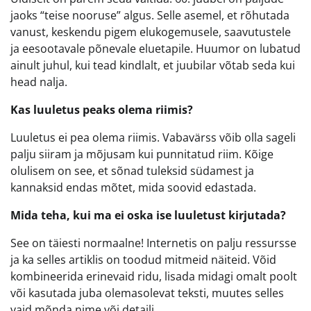
jaoks “teise nooruse” algus. Selle asemel, et rõhutada
vanust, keskendu pigem elukogemusele, saavutustele
ja eesootavale põnevale eluetapile. Huumor on lubatud
ainult juhul, kui tead kindlalt, et juubilar võtab seda kui
head nalja.
Kas luuletus peaks olema riimis?
Luuletus ei pea olema riimis. Vabavärss võib olla sageli
palju siiram ja mõjusam kui punnitatud riim. Kõige
olulisem on see, et sõnad tuleksid südamest ja
kannaksid endas mõtet, mida soovid edastada.
Mida teha, kui ma ei oska ise luuletust kirjutada?
See on täiesti normaalne! Internetis on palju ressursse
ja ka selles artiklis on toodud mitmeid näiteid. Võid
kombineerida erinevaid ridu, lisada midagi omalt poolt
või kasutada juba olemasolevat teksti, muutes selles
vaid mõnda nime või detaili.