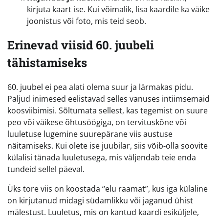
kirjuta kaart ise. Kui võimalik, lisa kaardile ka väike
joonistus või foto, mis teid seob.
Erinevad viisid 60. juubeli
tähistamiseks
60. juubel ei pea alati olema suur ja lärmakas pidu.
Paljud inimesed eelistavad selles vanuses intiimsemaid
koosviibimisi. Sõltumata sellest, kas tegemist on suure
peo või väikese õhtusöögiga, on tervituskõne või
luuletuse lugemine suurepärane viis austuse
näitamiseks. Kui olete ise juubilar, siis võib-olla soovite
külalisi tänada luuletusega, mis väljendab teie enda
tundeid sellel päeval.
Üks tore viis on koostada “elu raamat”, kus iga külaline
on kirjutanud midagi südamlikku või jaganud ühist
mälestust. Luuletus, mis on kantud kaardi esiküljele,