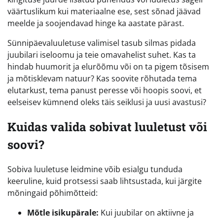
väärtuslikum kui materiaalne ese, sest sõnad jäävad
meelde ja soojendavad hinge ka aastate pärast.
Sünnipäevaluuletuse valimisel tasub silmas pidada
juubilari iseloomu ja teie omavahelist suhet. Kas ta
hindab huumorit ja elurõõmu või on ta pigem tõsisem
ja mõtisklevam natuur? Kas soovite rõhutada tema
elutarkust, tema panust peresse või hoopis soovi, et
eelseisev kümnend oleks täis seiklusi ja uusi avastusi?
Kuidas valida sobivat luuletust või
soovi?
Sobiva luuletuse leidmine võib esialgu tunduda
keeruline, kuid protsessi saab lihtsustada, kui järgite
mõningaid põhimõtteid:
Mõtle isikupärale:
Kui juubilar on aktiivne ja