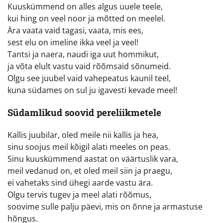
Kuuskümmend on alles algus uuele teele,
kui hing on veel noor ja mõtted on meelel.
Ära vaata vaid tagasi, vaata, mis ees,
sest elu on imeline ikka veel ja veel!
Tantsi ja naera, naudi iga uut hommikut,
ja võta elult vastu vaid rõõmsaid sõnumeid.
Olgu see juubel vaid vahepeatus kaunil teel,
kuna südames on sul ju igavesti kevade meel!
Südamlikud soovid pereliikmetele
Kallis juubilar, oled meile nii kallis ja hea,
sinu soojus meil kõigil alati meeles on peas.
Sinu kuuskümmend aastat on väärtuslik vara,
meil vedanud on, et oled meil siin ja praegu,
ei vahetaks sind ühegi aarde vastu ära.
Olgu tervis tugev ja meel alati rõõmus,
soovime sulle palju päevi, mis on õnne ja armastuse
hõngus.