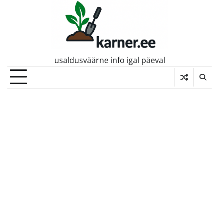
Skip
to
content
usaldusväärne info igal päeval