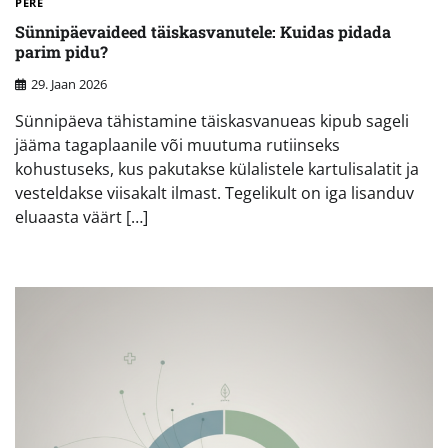
PERE
Sünnipäevaideed täiskasvanutele: Kuidas pidada
parim pidu?
29. Jaan 2026
Sünnipäeva tähistamine täiskasvanueas kipub sageli
jääma tagaplaanile või muutuma rutiinseks
kohustuseks, kus pakutakse külalistele kartulisalatit ja
vesteldakse viisakalt ilmast. Tegelikult on iga lisanduv
eluaasta väärt […]