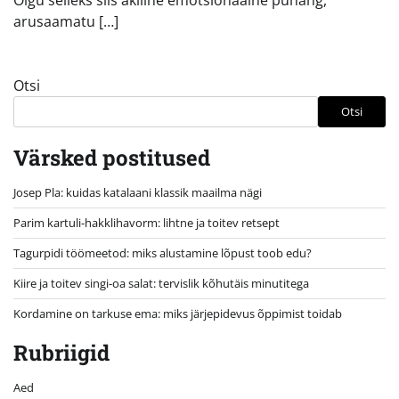
arusaamatu […]
Otsi
Otsi
Värsked postitused
Josep Pla: kuidas katalaani klassik maailma nägi
Parim kartuli-hakklihavorm: lihtne ja toitev retsept
Tagurpidi töömeetod: miks alustamine lõpust toob edu?
Kiire ja toitev singi-oa salat: tervislik kõhutäis minutitega
Kordamine on tarkuse ema: miks järjepidevus õppimist toidab
Rubriigid
Aed