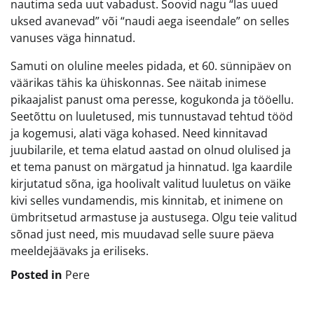
nautima seda uut vabadust. Soovid nagu “las uued
uksed avanevad” või “naudi aega iseendale” on selles
vanuses väga hinnatud.
Samuti on oluline meeles pidada, et 60. sünnipäev on
väärikas tähis ka ühiskonnas. See näitab inimese
pikaajalist panust oma peresse, kogukonda ja tööellu.
Seetõttu on luuletused, mis tunnustavad tehtud tööd
ja kogemusi, alati väga kohased. Need kinnitavad
juubilarile, et tema elatud aastad on olnud olulised ja
et tema panust on märgatud ja hinnatud. Iga kaardile
kirjutatud sõna, iga hoolivalt valitud luuletus on väike
kivi selles vundamendis, mis kinnitab, et inimene on
ümbritsetud armastuse ja austusega. Olgu teie valitud
sõnad just need, mis muudavad selle suure päeva
meeldejäävaks ja eriliseks.
Posted in
Pere