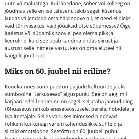
uute võimalustega. Kui lähedane, sõber või kolleeg on
jõudmas selle erilise tähiseni, tekib sageli küsimus:
kuidas väljendada oma häid soove nii, et need ei oleks
vaid tühi viisakus, vaid jõuaksid otse südamesse? Õige
luuletus või südamlik soov ei pea olema pikk ja
keeruline, kuid see peab kandma endas siirust ja
austust selle inimese vastu, kes on oma eluteel nii
kaugele jõudnud.
Miks on 60. juubel nii eriline?
Kuuekümnes sünnipäev on paljude kultuuride jaoks
sümboolne “tarkuseeas” alguspunkt. See on aeg, mil
karjääriredelil ronimine on sageli seljataha jäänud ning
rõhuasetus nihkub eneseteostusele, perele, hobidele ja
kvaliteetajale. Selles vanuses inimesed hindavad
rohkem kui kunagi varem tähenduslikke suhteid ja
siiraid emotsioone. Seetõttu on 60. juubeli puhul
kingituse juurde lisatud pühendus või luuletus sageli