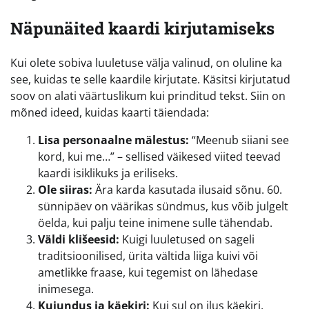
Näpunäited kaardi kirjutamiseks
Kui olete sobiva luuletuse välja valinud, on oluline ka
see, kuidas te selle kaardile kirjutate. Käsitsi kirjutatud
soov on alati väärtuslikum kui prinditud tekst. Siin on
mõned ideed, kuidas kaarti täiendada:
Lisa personaalne mälestus:
“Meenub siiani see
kord, kui me…” – sellised väikesed viited teevad
kaardi isiklikuks ja eriliseks.
Ole siiras:
Ära karda kasutada ilusaid sõnu. 60.
sünnipäev on väärikas sündmus, kus võib julgelt
öelda, kui palju teine inimene sulle tähendab.
Väldi klišeesid:
Kuigi luuletused on sageli
traditsioonilised, ürita vältida liiga kuivi või
ametlikke fraase, kui tegemist on lähedase
inimesega.
Kujundus ja käekiri:
Kui sul on ilus käekiri,