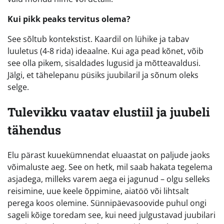
Kui pikk peaks tervitus olema?
See sõltub kontekstist. Kaardil on lühike ja tabav
luuletus (4-8 rida) ideaalne. Kui aga pead kõnet, võib
see olla pikem, sisaldades lugusid ja mõtteavaldusi.
Jälgi, et tähelepanu püsiks juubilaril ja sõnum oleks
selge.
Tulevikku vaatav elustiil ja juubeli
tähendus
Elu pärast kuuekümnendat eluaastat on paljude jaoks
võimaluste aeg. See on hetk, mil saab hakata tegelema
asjadega, milleks varem aega ei jagunud – olgu selleks
reisimine, uue keele õppimine, aiatöö või lihtsalt
perega koos olemine. Sünnipäevasoovide puhul ongi
sageli kõige toredam see, kui need julgustavad juubilari