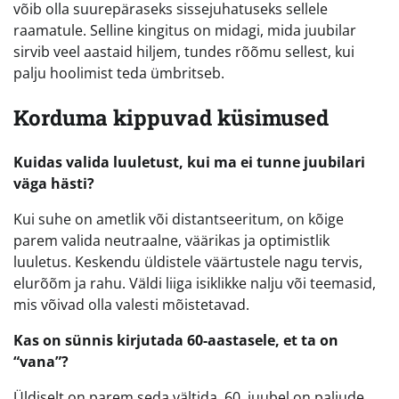
võib olla suurepäraseks sissejuhatuseks sellele
raamatule. Selline kingitus on midagi, mida juubilar
sirvib veel aastaid hiljem, tundes rõõmu sellest, kui
palju hoolimist teda ümbritseb.
Korduma kippuvad küsimused
Kuidas valida luuletust, kui ma ei tunne juubilari
väga hästi?
Kui suhe on ametlik või distantseeritum, on kõige
parem valida neutraalne, väärikas ja optimistlik
luuletus. Keskendu üldistele väärtustele nagu tervis,
elurõõm ja rahu. Väldi liiga isiklikke nalju või teemasid,
mis võivad olla valesti mõistetavad.
Kas on sünnis kirjutada 60-aastasele, et ta on
“vana”?
Üldiselt on parem seda vältida. 60. juubel on paljude