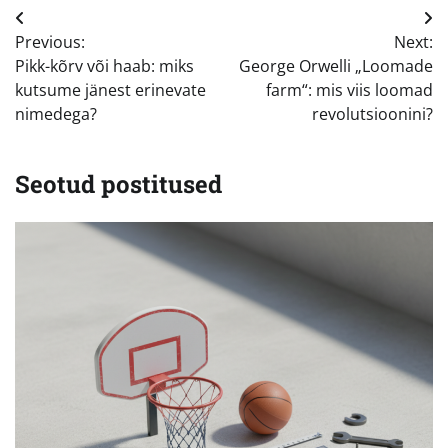
Navigeerimine
Previous:
Next:
Pikk-kõrv või haab: miks
George Orwelli „Loomade
kutsume jänest erinevate
farm“: mis viis loomad
nimedega?
revolutsioonini?
Seotud postitused