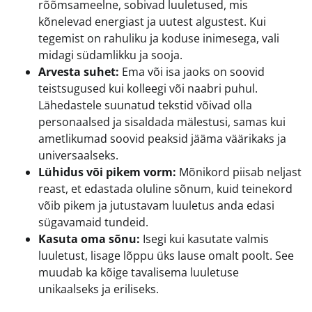
rõõmsameelne, sobivad luuletused, mis
kõnelevad energiast ja uutest algustest. Kui
tegemist on rahuliku ja koduse inimesega, vali
midagi südamlikku ja sooja.
Arvesta suhet:
Ema või isa jaoks on soovid
teistsugused kui kolleegi või naabri puhul.
Lähedastele suunatud tekstid võivad olla
personaalsed ja sisaldada mälestusi, samas kui
ametlikumad soovid peaksid jääma väärikaks ja
universaalseks.
Lühidus või pikem vorm:
Mõnikord piisab neljast
reast, et edastada oluline sõnum, kuid teinekord
võib pikem ja jutustavam luuletus anda edasi
sügavamaid tundeid.
Kasuta oma sõnu:
Isegi kui kasutate valmis
luuletust, lisage lõppu üks lause omalt poolt. See
muudab ka kõige tavalisema luuletuse
unikaalseks ja eriliseks.