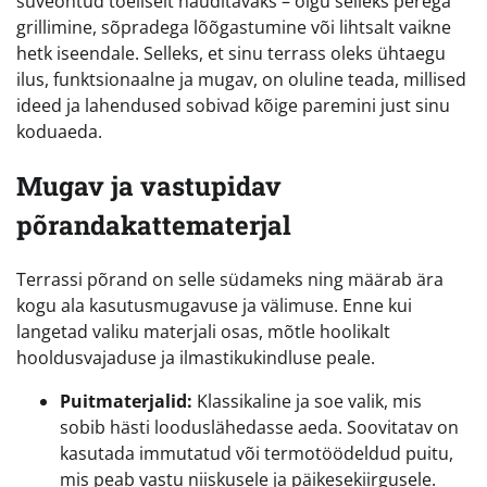
suveõhtud tõeliselt nauditavaks – olgu selleks perega
grillimine, sõpradega lõõgastumine või lihtsalt vaikne
hetk iseendale. Selleks, et sinu terrass oleks ühtaegu
ilus, funktsionaalne ja mugav, on oluline teada, millised
ideed ja lahendused sobivad kõige paremini just sinu
koduaeda.
Mugav ja vastupidav
põrandakattematerjal
Terrassi põrand on selle südameks ning määrab ära
kogu ala kasutusmugavuse ja välimuse. Enne kui
langetad valiku materjali osas, mõtle hoolikalt
hooldusvajaduse ja ilmastikukindluse peale.
Puitmaterjalid:
Klassikaline ja soe valik, mis
sobib hästi looduslähedasse aeda. Soovitatav on
kasutada immutatud või termotöödeldud puitu,
mis peab vastu niiskusele ja päikesekiirgusele.