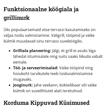
Funktsionaalne köögiala ja
grillinurk
Üks populaarsemaid viise terrassi kasutamiseks on
väljas toidu valmistamine. Väligrill, tööpind ja väike
külmik muudavad sinu terrassi suveköögiks.
Grilliala planeering:
Jälgi, et grill ei asuks liiga
lähedal istumisalale ning suits saaks liikuda vabalt
eemale.
Töö- ja serveerimisalad:
Väike tööpind ning
hoiukoht tarvikutele teeb toiduvalmistamise
mugavaks.
Jooginurk:
Jahe veekann, kokteilibaar või väike
külmik on suveõhtutel alati teretulnud.
Korduma Kippuvad Küsimused