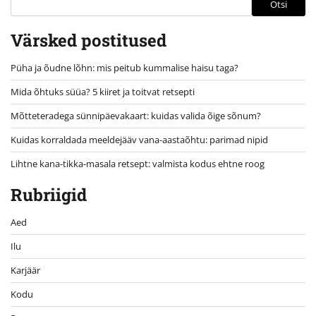
Otsi
Värsked postitused
Püha ja õudne lõhn: mis peitub kummalise haisu taga?
Mida õhtuks süüa? 5 kiiret ja toitvat retsepti
Mõtteteradega sünnipäevakaart: kuidas valida õige sõnum?
Kuidas korraldada meeldejääv vana-aastaõhtu: parimad nipid
Lihtne kana-tikka-masala retsept: valmista kodus ehtne roog
Rubriigid
Aed
Ilu
Karjäär
Kodu