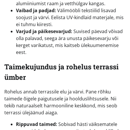
alumiiniumist raam ja vetthülgav kangas.
Vaibad ja padjad:
Välimööbli tekstiilid lisavad
soojust ja värvi. Eelista UV-kindlaid materjale, mis
ei tuhmu kiiresti.
Varjud ja päikesevarjud:
Suvised päevad võivad
olla palavad, seega ära unusta päikesevarju või
kerget varikatust, mis kaitseb ülekuumenemise
eest.
Taimekujundus ja rohelus terrassi
ümber
Rohelus annab terrassile elu ja värvi. Pane rõhku
taimede õigele paigutusele ja hoolduslihtsusele. Nii
tekib naturaalselt harmooniline keskkond, mis seob
terrassi ülejäänud aiaga.
Rippuvad taimed:
Sobivad hästi väiksematele