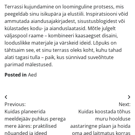
Terrassi kujundamine on loominguline protsess, mis
peegeldab sinu isikupära ja elustiili. Inspiratsiooni võid
ammutada aiandusajakirjadest, sisustusblogidest või
külastades kodu- ja aianduslaatasid. Mõtle julgelt
väljaspool raame – kombineeri kaasaegset disaini,
looduslikke materjale ja värskeid ideid. Lõpuks on
tähtsaim see, et sinu terrass oleks koht, kuhu tahad
alati tagasi tulla – paik, kus sünnivad suveõhtute
parimad mälestused.
Posted in
Aed
Navigeerimine
Previous:
Next:
Kuidas planeerida
Kuidas koostada tõhus
meeldejääv puhkus perega
muru hoolduse
mere ääres: praktilised
aastaringne plaan ja hoida
nõuanded ja ideed
oma aed laitmatus korras