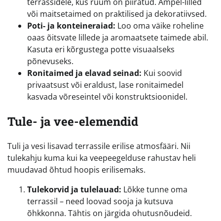
terrassidele, kus ruum on piiratud. Ampel-lilled
või maitsetaimed on praktilised ja dekoratiivsed.
Poti- ja konteineraiad:
Loo oma väike roheline
oaas õitsvate lillede ja aromaatsete taimede abil.
Kasuta eri kõrgustega potte visuaalseks
põnevuseks.
Ronitaimed ja elavad seinad:
Kui soovid
privaatsust või eraldust, lase ronitaimedel
kasvada võreseintel või konstruktsioonidel.
Tule- ja vee-elemendid
Tuli ja vesi lisavad terrassile erilise atmosfääri. Nii
tulekahju kuma kui ka veepeegelduse rahustav heli
muudavad õhtud hoopis erilisemaks.
Tulekorvid ja tulelauad:
Lõkke tunne oma
terrassil – need loovad sooja ja kutsuva
õhkkonna. Tähtis on järgida ohutusnõudeid.