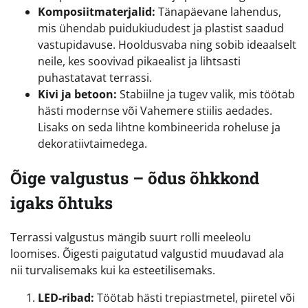
Komposiitmaterjalid:
Tänapäevane lahendus,
mis ühendab puidukiududest ja plastist saadud
vastupidavuse. Hooldusvaba ning sobib ideaalselt
neile, kes soovivad pikaealist ja lihtsasti
puhastatavat terrassi.
Kivi ja betoon:
Stabiilne ja tugev valik, mis töötab
hästi modernse või Vahemere stiilis aedades.
Lisaks on seda lihtne kombineerida roheluse ja
dekoratiivtaimedega.
Õige valgustus – õdus õhkkond
igaks õhtuks
Terrassi valgustus mängib suurt rolli meeleolu
loomises. Õigesti paigutatud valgustid muudavad ala
nii turvalisemaks kui ka esteetilisemaks.
LED-ribad:
Töötab hästi trepiastmetel, piiretel või