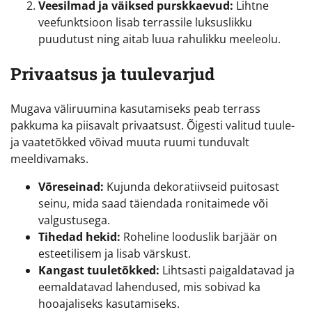
Veesilmad ja väiksed purskkaevud:
Lihtne
veefunktsioon lisab terrassile luksuslikku
puudutust ning aitab luua rahulikku meeleolu.
Privaatsus ja tuulevarjud
Mugava väliruumina kasutamiseks peab terrass
pakkuma ka piisavalt privaatsust. Õigesti valitud tuule-
ja vaatetõkked võivad muuta ruumi tunduvalt
meeldivamaks.
Võreseinad:
Kujunda dekoratiivseid puitosast
seinu, mida saad täiendada ronitaimede või
valgustusega.
Tihedad hekid:
Roheline looduslik barjäär on
esteetilisem ja lisab värskust.
Kangast tuuletõkked:
Lihtsasti paigaldatavad ja
eemaldatavad lahendused, mis sobivad ka
hooajaliseks kasutamiseks.