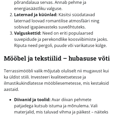
põrandalaua servas. Annab pehme ja
energiasäästliku valguse.
Laternad ja küünlad:
Käsitsi süüdatavad
laternad loovad romantilise atmosfääri ning
sobivad igapäevasteks suveõhtuteks.
Valguskettid:
Need on eriti populaarsed
suvepidude ja perekondlike koosviibimiste jaoks.
Riputa need pergoli, puude või varikatuse külge.
Mööbel ja tekstiilid – hubasuse võti
Terrassimööbli valik mõjutab oluliselt nii mugavust kui
ka üldist stiili. Investeeri kvaliteetsetesse ja
ilmastikukindlatesse mööbliesemetesse, mis kestaksid
aastaid.
Diivanid ja toolid:
Avar diivan pehmete
patjadega kutsub istuma ja mõnulema. Vali
materjalid, mis taluvad vihma ja päikest – näiteks