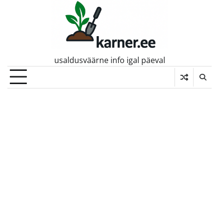
Skip
to
content
usaldusväärne info igal päeval