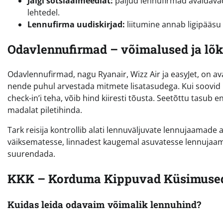
Jälgi sotsiaalmeediat:
paljud lennufirmad avaldava
lehtedel.
Lennufirma uudiskirjad:
liitumine annab ligipääsu
Odavlennufirmad – võimalused ja lõ
Odavlennufirmad, nagu Ryanair, Wizz Air ja easyJet, on a
nende puhul arvestada mitmete lisatasudega. Kui soovid 
check-in’i teha, võib hind kiiresti tõusta. Seetõttu tasub
madalat piletihinda.
Tark reisija kontrollib alati lennuväljuvate lennujaamad
väiksematesse, linnadest kaugemal asuvatesse lennujaam
suurendada.
KKK – Korduma Kippuvad Küsimuse
Kuidas leida odavaim võimalik lennuhind?