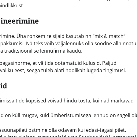
indlikkust.
bineerimine
imine. Üha rohkem reisijaid kasutab nn “mix & match”
kkumisi. Näiteks võib väljalennuks olla soodne allhinnatud
a traditsioonilise lennufirma kaudu.
 pagasinorme, et vältida ootamatuid kulusid. Paljud
aliku eest, seega tuleb alati hoolikalt lugeda tingimusi.
id
missaitide küpsised võivad hindu tõsta, kui nad märkavad
d on küll mugav, kuid ümberistumisega lennud on sageli olu
uunapileti ostmine olla odavam kui edasi-tagasi pilet.