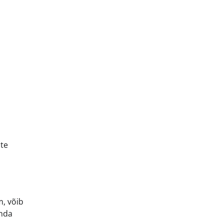
ite
m, võib
õnda