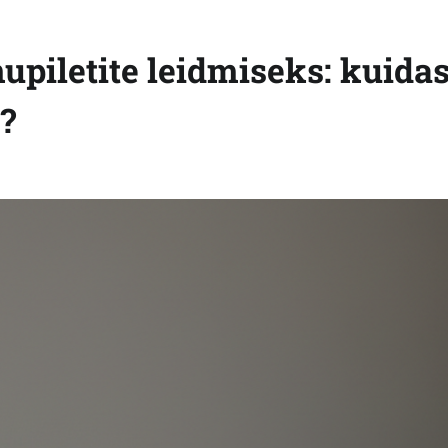
nupiletite leidmiseks: kuida
?