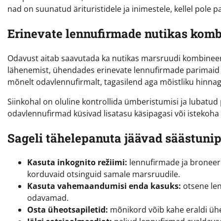
nad on suunatud ärituristidele ja inimestele, kellel pole pa
Erinevate lennufirmade nutikas kom
Odavust aitab saavutada ka nutikas marsruudi kombineer
lähenemist, ühendades erinevate lennufirmade parimaid pa
mõnelt odavlennufirmalt, tagasilend aga mõistliku hinnag
Siinkohal on oluline kontrollida ümberistumisi ja lubatud
odavlennufirmad küsivad lisatasu käsipagasi või istekoha v
Sageli tähelepanuta jäävad säästunip
Kasuta inkognito režiimi:
lennufirmade ja broneeri
korduvaid otsinguid samale marsruudile.
Kasuta vahemaandumisi enda kasuks:
otsene len
odavamad.
Osta üheotsapiletid:
mõnikord võib kahe eraldi ühes