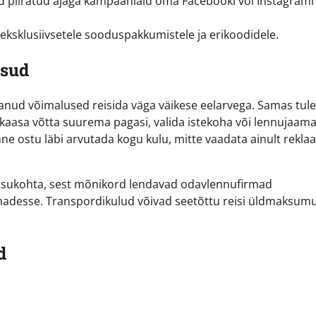
d piiratud ajaga kampaaniaid oma Facebooki või Instagrami
 eksklusiivsetele sooduspakkumistele ja erikoodidele.
ksud
vanud võimalused reisida väga väikese eelarvega. Samas tul
kaasa võtta suurema pagasi, valida istekoha või lennujaam
 enne ostu läbi arvutada kogu kulu, mitte vaadata ainult rekl
e asukohta, sest mõnikord lendavad odavlennufirmad
adesse. Transpordikulud võivad seetõttu reisi üldmaksum
d