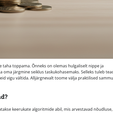
dade taha toppama. Õnneks on olemas hulgaliselt nippe ja
uuta oma järgmine seiklus taskukohasemaks. Selleks tuleb tea
liseid vigu vältida. Alljärgnevalt toome välja praktilised samm
ad?
atakse keerukate algoritmide abil, mis arvestavad nõudluse,