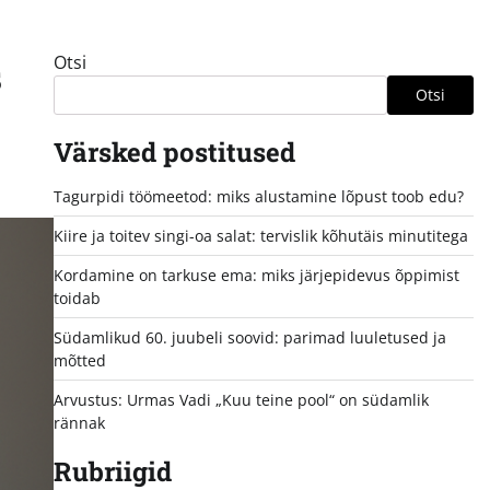
Otsi
s
Otsi
Värsked postitused
Tagurpidi töömeetod: miks alustamine lõpust toob edu?
Kiire ja toitev singi-oa salat: tervislik kõhutäis minutitega
Kordamine on tarkuse ema: miks järjepidevus õppimist
toidab
Südamlikud 60. juubeli soovid: parimad luuletused ja
mõtted
Arvustus: Urmas Vadi „Kuu teine pool“ on südamlik
rännak
Rubriigid