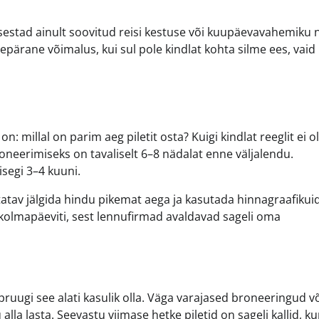
sestad ainult soovitud reisi kestuse või kuupäevavahemiku 
pärane võimalus, kui sul pole kindlat kohta silme ees, vaid
 millal on parim aeg piletit osta? Kuigi kindlat reeglit ei ol
oneerimiseks on tavaliselt 6–8 nädalat enne väljalendu.
segi 3–4 kuuni.
tav jälgida hindu pikemat aega ja kasutada hinnagraafikuid
 kolmapäeviti, sest lennufirmad avaldavad sageli oma
 pruugi see alati kasulik olla. Väga varajased broneeringud v
alla lasta. Seevastu viimase hetke piletid on sageli kallid, k