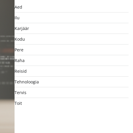
Aed
Ilu
Karjäär
Kodu
Pere
Raha
Reisid
Tehnoloogia
Tervis
Toit