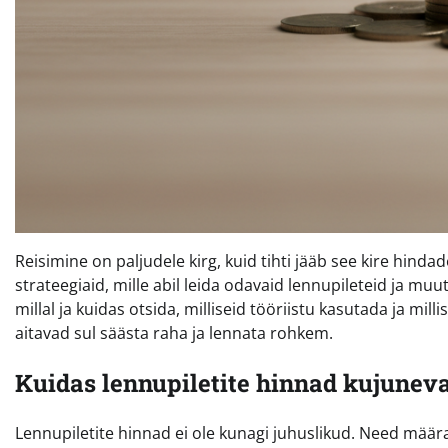
Reisimine on paljudele kirg, kuid tihti jääb see kire hin
strateegiaid, mille abil leida odavaid lennupileteid ja m
millal ja kuidas otsida, milliseid tööriistu kasutada ja mil
aitavad sul säästa raha ja lennata rohkem.
Kuidas lennupiletite hinnad kujunev
Lennupiletite hinnad ei ole kunagi juhuslikud. Need määr