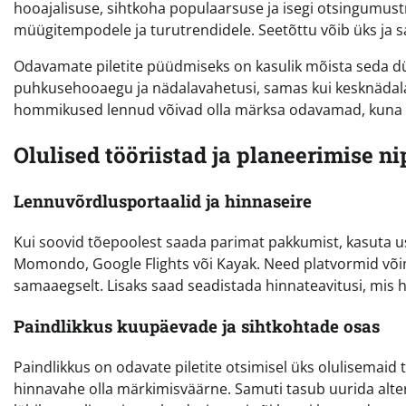
hooajalisuse, sihtkoha populaarsuse ja isegi otsingumus
müügitempodele ja turutrendidele. Seetõttu võib üks ja 
Odavamate piletite püüdmiseks on kasulik mõista seda 
puhkusehooaegu ja nädalavahetusi, samas kui kesknädala
hommikused lennud võivad olla märksa odavamad, kuna n
Olulised tööriistad ja planeerimise ni
Lennuvõrdlusportaalid ja hinnaseire
Kui soovid tõepoolest saada parimat pakkumist, kasuta 
Momondo, Google Flights või Kayak. Need platvormid võim
samaaegselt. Lisaks saad seadistada hinnateavitusi, mis h
Paindlikkus kuupäevade ja sihtkohtade osas
Paindlikkus on odavate piletite otsimisel üks olulisemaid
hinnavahe olla märkimisväärne. Samuti tasub uurida alt