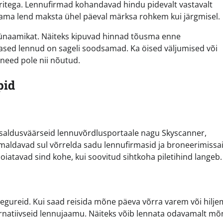
tritega. Lennufirmad kohandavad hindu pidevalt vastavalt
sama lend maksta ühel päeval märksa rohkem kui järgmisel.
dünaamikat. Näiteks kipuvad hinnad tõusma enne
sed lennud on sageli soodsamad. Ka öised väljumised või
eed pole nii nõutud.
pid
usaldusväärseid lennuvõrdlusportaale nagu Skyscanner,
aldavad sul võrrelda sadu lennufirmasid ja broneerimissa
oiatavad sind kohe, kui soovitud sihtkoha piletihind langeb.
 tegureid. Kui saad reisida mõne päeva võrra varem või hilje
ernatiivseid lennujaamu. Näiteks võib lennata odavamalt m