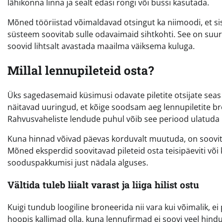
lähikonna linna ja sealt edasi rongi või bussi kasutada.
Mõned tööriistad võimaldavad otsingut ka niimoodi, et si
süsteem soovitab sulle odavaimaid sihtkohti. See on suure
soovid lihtsalt avastada maailma väiksema kuluga.
Millal lennupileteid osta?
Üks sagedasemaid küsimusi odavate piletite otsijate seas on:
näitavad uuringud, et kõige soodsam aeg lennupiletite br
Rahvusvaheliste lendude puhul võib see periood ulatuda i
Kuna hinnad võivad päevas korduvalt muutuda, on soovita
Mõned eksperdid soovitavad pileteid osta teisipäeviti või
sooduspakkumisi just nädala alguses.
Vältida tuleb liialt varast ja liiga hilist ostu
Kuigi tundub loogiline broneerida nii vara kui võimalik, ei
hoopis kallimad olla, kuna lennufirmad ei soovi veel hindu 