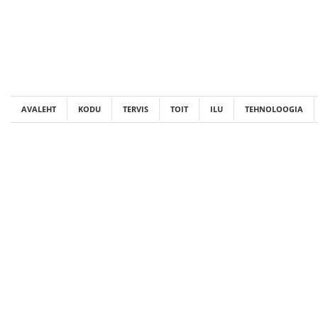
Skip
to
content
AVALEHT
KODU
TERVIS
TOIT
ILU
TEHNOLOOGIA