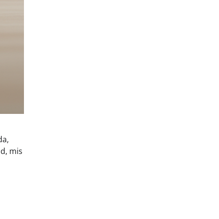
da,
ud, mis