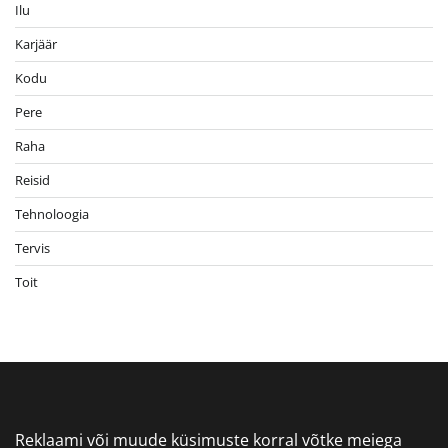
Ilu
Karjäär
Kodu
Pere
Raha
Reisid
Tehnoloogia
Tervis
Toit
Reklaami või muude küsimuste korral võtke meiega