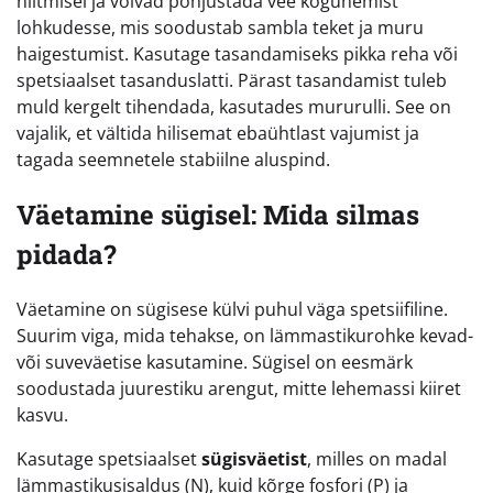
niitmisel ja võivad põhjustada vee kogunemist
lohkudesse, mis soodustab sambla teket ja muru
haigestumist. Kasutage tasandamiseks pikka reha või
spetsiaalset tasanduslatti. Pärast tasandamist tuleb
muld kergelt tihendada, kasutades mururulli. See on
vajalik, et vältida hilisemat ebaühtlast vajumist ja
tagada seemnetele stabiilne aluspind.
Väetamine sügisel: Mida silmas
pidada?
Väetamine on sügisese külvi puhul väga spetsiifiline.
Suurim viga, mida tehakse, on lämmastikurohke kevad-
või suveväetise kasutamine. Sügisel on eesmärk
soodustada juurestiku arengut, mitte lehemassi kiiret
kasvu.
Kasutage spetsiaalset
sügisväetist
, milles on madal
lämmastikusisaldus (N), kuid kõrge fosfori (P) ja