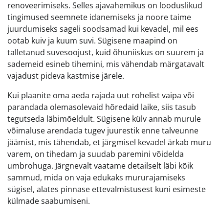
renoveerimiseks. Selles ajavahemikus on looduslikud
tingimused seemnete idanemiseks ja noore taime
juurdumiseks sageli soodsamad kui kevadel, mil ees
ootab kuiv ja kuum suvi. Sügisene maapind on
talletanud suvesoojust, kuid õhuniiskus on suurem ja
sademeid esineb tihemini, mis vähendab märgatavalt
vajadust pideva kastmise järele.
Kui plaanite oma aeda rajada uut rohelist vaipa või
parandada olemasolevaid hõredaid laike, siis tasub
tegutseda läbimõeldult. Sügisene külv annab murule
võimaluse arendada tugev juurestik enne talveunne
jäämist, mis tähendab, et järgmisel kevadel ärkab muru
varem, on tihedam ja suudab paremini võidelda
umbrohuga. Järgnevalt vaatame detailselt läbi kõik
sammud, mida on vaja edukaks mururajamiseks
sügisel, alates pinnase ettevalmistusest kuni esimeste
külmade saabumiseni.