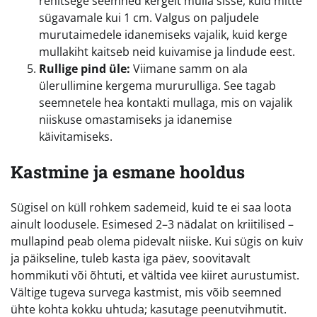
rehitsege seemned kergelt mulla sisse, kuid mitte
sügavamale kui 1 cm. Valgus on paljudele
murutaimedele idanemiseks vajalik, kuid kerge
mullakiht kaitseb neid kuivamise ja lindude eest.
Rullige pind üle:
Viimane samm on ala
ülerullimine kergema mururulliga. See tagab
seemnetele hea kontakti mullaga, mis on vajalik
niiskuse omastamiseks ja idanemise
käivitamiseks.
Kastmine ja esmane hooldus
Sügisel on küll rohkem sademeid, kuid te ei saa loota
ainult loodusele. Esimesed 2–3 nädalat on kriitilised –
mullapind peab olema pidevalt niiske. Kui sügis on kuiv
ja päikseline, tuleb kasta iga päev, soovitavalt
hommikuti või õhtuti, et vältida vee kiiret aurustumist.
Vältige tugeva survega kastmist, mis võib seemned
ühte kohta kokku uhtuda; kasutage peenutvihmutit.