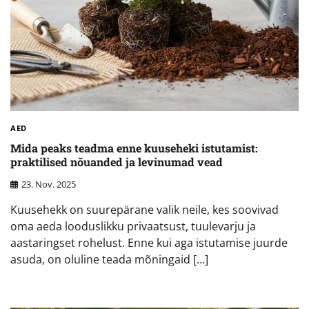
AED
Mida peaks teadma enne kuuseheki istutamist:
praktilised nõuanded ja levinumad vead
23. Nov. 2025
Kuusehekk on suurepärane valik neile, kes soovivad
oma aeda looduslikku privaatsust, tuulevarju ja
aastaringset rohelust. Enne kui aga istutamise juurde
asuda, on oluline teada mõningaid […]