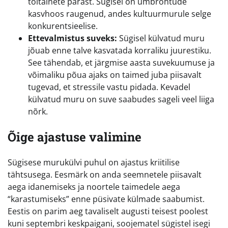
toitainete pärast. Sügisel on umbrohtude
kasvhoos raugenud, andes kultuurmurule selge
konkurentsieelise.
Ettevalmistus suveks:
Sügisel külvatud muru
jõuab enne talve kasvatada korraliku juurestiku.
See tähendab, et järgmise aasta suvekuumuse ja
võimaliku põua ajaks on taimed juba piisavalt
tugevad, et stressile vastu pidada. Kevadel
külvatud muru on suve saabudes sageli veel liiga
nõrk.
Õige ajastuse valimine
Sügisese murukülvi puhul on ajastus kriitilise
tähtsusega. Eesmärk on anda seemnetele piisavalt
aega idanemiseks ja noortele taimedele aega
“karastumiseks” enne püsivate külmade saabumist.
Eestis on parim aeg tavaliselt augusti teisest poolest
kuni septembri keskpaigani, soojematel sügistel isegi