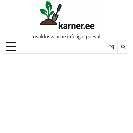
Skip
to
content
usaldusväärne info igal päeval