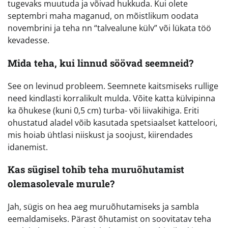
tugevaks muutuda ja võivad hukkuda. Kui olete
septembri maha maganud, on mõistlikum oodata
novembrini ja teha nn “talvealune külv” või lükata töö
kevadesse.
Mida teha, kui linnud söövad seemneid?
See on levinud probleem. Seemnete kaitsmiseks rullige
need kindlasti korralikult mulda. Võite katta külvipinna
ka õhukese (kuni 0,5 cm) turba- või liivakihiga. Eriti
ohustatud aladel võib kasutada spetsiaalset katteloori,
mis hoiab ühtlasi niiskust ja soojust, kiirendades
idanemist.
Kas sügisel tohib teha muruõhutamist
olemasolevale murule?
Jah, sügis on hea aeg muruõhutamiseks ja sambla
eemaldamiseks. Pärast õhutamist on soovitatav teha