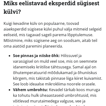
Miks eelistavad eksperdid sügisest
külvi?
Kuigi kevadine külv on populaarne, toovad
aiaeksperdid sügisese külvi puhul välja mitmeid selgeid
eeliseid, mis tagavad sageli parema lõpptulemuse.
Mõistmine, miks sügisene aeg on soodsam, aitab teil
oma aiatöid paremini planeerida.
Soe pinnas ja niiske õhk:
Hilissuvel ja
varasügisel on muld veel soe, mis on seemnete
idanemiseks kriitilise tähtsusega. Samal ajal on
õhutemperatuurid mõõdukamad ja õhuniiskus
kõrgem, mis takistab pinnase liiga kiiret kuivamist.
See loob ideaalse mikrokliima noorele orasele.
Vähem umbrohtu:
Kevadel tärkab koos muruga
ka tohutu hulk üheaastaseid umbrohtusid, mis
võitlevad murutaimedega valguse, vee ja