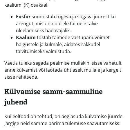
kaaliumi (K) osakaal.
Fosfor
soodustab tugeva ja sügava juurestiku
arengut, mis on noorele taimele talve
üleelamiseks hädavajalik.
Kaalium
tõstab taimede vastupanuvõimet
haigustele ja külmale, aidates rakkudel
talvitumiseks valmistuda.
Väetis tuleks segada pealmise mullakihi sisse vahetult
enne külvamist või laotada ühtlaselt mullale ja kergelt
sisse rehitseda.
Külvamise samm-sammuline
juhend
Kui eeltööd on tehtud, on aeg asuda külvamise juurde.
Järgige neid samme parima tulemuse saavutamiseks: