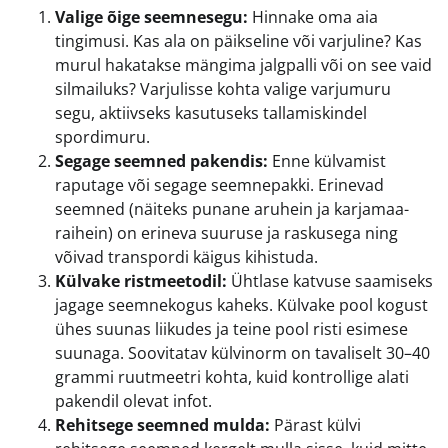
Valige õige seemnesegu:
Hinnake oma aia
tingimusi. Kas ala on päikseline või varjuline? Kas
murul hakatakse mängima jalgpalli või on see vaid
silmailuks? Varjulisse kohta valige varjumuru
segu, aktiivseks kasutuseks tallamiskindel
spordimuru.
Segage seemned pakendis:
Enne külvamist
raputage või segage seemnepakki. Erinevad
seemned (näiteks punane aruhein ja karjamaa-
raihein) on erineva suuruse ja raskusega ning
võivad transpordi käigus kihistuda.
Külvake ristmeetodil:
Ühtlase katvuse saamiseks
jagage seemnekogus kaheks. Külvake pool kogust
ühes suunas liikudes ja teine pool risti esimese
suunaga. Soovitatav külvinorm on tavaliselt 30–40
grammi ruutmeetri kohta, kuid kontrollige alati
pakendil olevat infot.
Rehitsege seemned mulda:
Pärast külvi