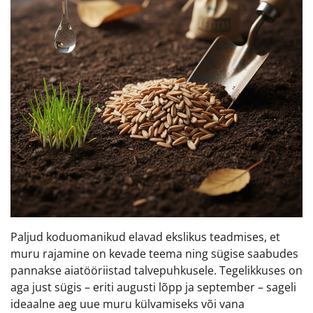
Paljud koduomanikud elavad ekslikus teadmises, et
muru rajamine on kevade teema ning sügise saabudes
pannakse aiatööriistad talvepuhkusele. Tegelikkuses on
aga just sügis – eriti augusti lõpp ja september – sageli
ideaalne aeg uue muru külvamiseks või vana