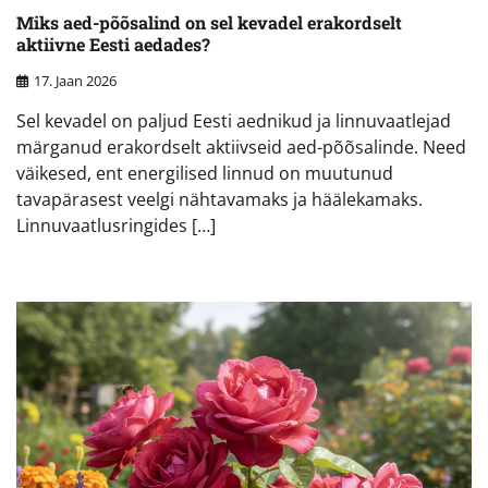
Miks aed-põõsalind on sel kevadel erakordselt
aktiivne Eesti aedades?
17. Jaan 2026
Sel kevadel on paljud Eesti aednikud ja linnuvaatlejad
märganud erakordselt aktiivseid aed-põõsalinde. Need
väikesed, ent energilised linnud on muutunud
tavapärasest veelgi nähtavamaks ja häälekamaks.
Linnuvaatlusringides […]