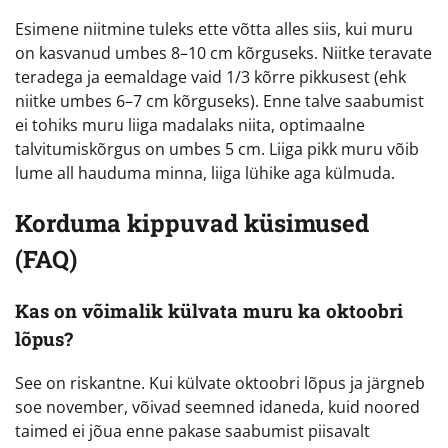
Esimene niitmine tuleks ette võtta alles siis, kui muru
on kasvanud umbes 8–10 cm kõrguseks. Niitke teravate
teradega ja eemaldage vaid 1/3 kõrre pikkusest (ehk
niitke umbes 6–7 cm kõrguseks). Enne talve saabumist
ei tohiks muru liiga madalaks niita, optimaalne
talvitumiskõrgus on umbes 5 cm. Liiga pikk muru võib
lume all hauduma minna, liiga lühike aga külmuda.
Korduma kippuvad küsimused
(FAQ)
Kas on võimalik külvata muru ka oktoobri
lõpus?
See on riskantne. Kui külvate oktoobri lõpus ja järgneb
soe november, võivad seemned idaneda, kuid noored
taimed ei jõua enne pakase saabumist piisavalt