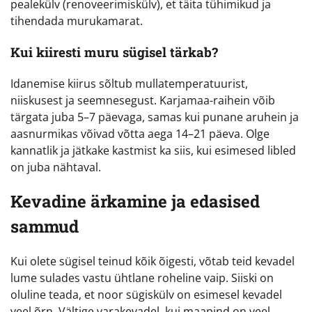
pealekülv (renoveerimiskülv), et täita tühimikud ja
tihendada murukamarat.
Kui kiiresti muru sügisel tärkab?
Idanemise kiirus sõltub mullatemperatuurist,
niiskusest ja seemnesegust. Karjamaa-raihein võib
tärgata juba 5–7 päevaga, samas kui punane aruhein ja
aasnurmikas võivad võtta aega 14–21 päeva. Olge
kannatlik ja jätkake kastmist ka siis, kui esimesed libled
on juba nähtaval.
Kevadine ärkamine ja edasised
sammud
Kui olete sügisel teinud kõik õigesti, võtab teid kevadel
lume sulades vastu ühtlane roheline vaip. Siiski on
oluline teada, et noor sügiskülv on esimesel kevadel
veel õrn. Vältige varakevadel, kui maapind on veel