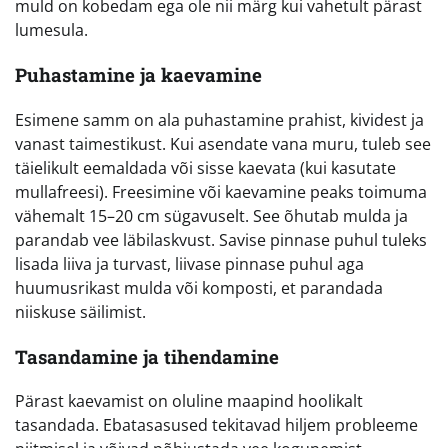
muld on kobedam ega ole nii märg kui vahetult pärast
lumesula.
Puhastamine ja kaevamine
Esimene samm on ala puhastamine prahist, kividest ja
vanast taimestikust. Kui asendate vana muru, tuleb see
täielikult eemaldada või sisse kaevata (kui kasutate
mullafreesi). Freesimine või kaevamine peaks toimuma
vähemalt 15–20 cm sügavuselt. See õhutab mulda ja
parandab vee läbilaskvust. Savise pinnase puhul tuleks
lisada liiva ja turvast, liivase pinnase puhul aga
huumusrikast mulda või komposti, et parandada
niiskuse säilimist.
Tasandamine ja tihendamine
Pärast kaevamist on oluline maapind hoolikalt
tasandada. Ebatasasused tekitavad hiljem probleeme