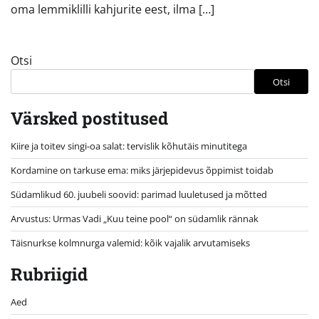
oma lemmiklilli kahjurite eest, ilma […]
Otsi
Otsi
Värsked postitused
Kiire ja toitev singi-oa salat: tervislik kõhutäis minutitega
Kordamine on tarkuse ema: miks järjepidevus õppimist toidab
Südamlikud 60. juubeli soovid: parimad luuletused ja mõtted
Arvustus: Urmas Vadi „Kuu teine pool“ on südamlik rännak
Täisnurkse kolmnurga valemid: kõik vajalik arvutamiseks
Rubriigid
Aed