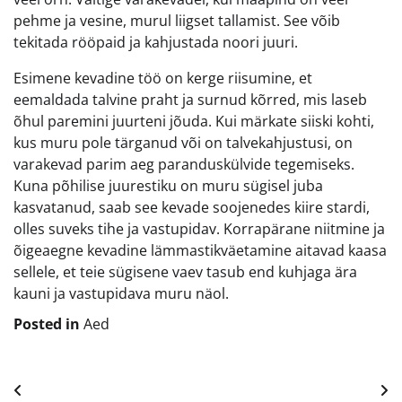
pehme ja vesine, murul liigset tallamist. See võib
tekitada rööpaid ja kahjustada noori juuri.
Esimene kevadine töö on kerge riisumine, et
eemaldada talvine praht ja surnud kõrred, mis laseb
õhul paremini juurteni jõuda. Kui märkate siiski kohti,
kus muru pole tärganud või on talvekahjustusi, on
varakevad parim aeg paranduskülvide tegemiseks.
Kuna põhilise juurestiku on muru sügisel juba
kasvatanud, saab see kevade soojenedes kiire stardi,
olles suveks tihe ja vastupidav. Korrapärane niitmine ja
õigeaegne kevadine lämmastikväetamine aitavad kaasa
sellele, et teie sügisene vaev tasub end kuhjaga ära
kauni ja vastupidava muru näol.
Posted in
Aed
Navigeerimine