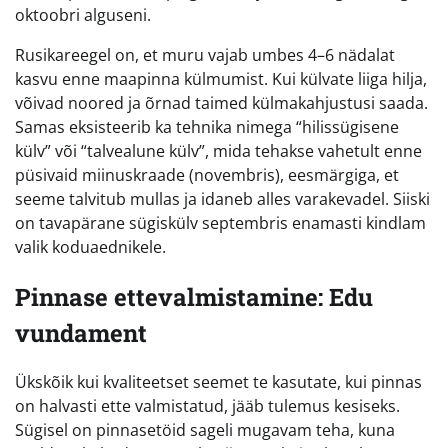
oktoobri alguseni.
Rusikareegel on, et muru vajab umbes 4–6 nädalat
kasvu enne maapinna külmumist. Kui külvate liiga hilja,
võivad noored ja õrnad taimed külmakahjustusi saada.
Samas eksisteerib ka tehnika nimega “hilissügisene
külv” või “talvealune külv”, mida tehakse vahetult enne
püsivaid miinuskraade (novembris), eesmärgiga, et
seeme talvitub mullas ja idaneb alles varakevadel. Siiski
on tavapärane sügiskülv septembris enamasti kindlam
valik koduaednikele.
Pinnase ettevalmistamine: Edu
vundament
Ükskõik kui kvaliteetset seemet te kasutate, kui pinnas
on halvasti ette valmistatud, jääb tulemus kesiseks.
Sügisel on pinnasetöid sageli mugavam teha, kuna