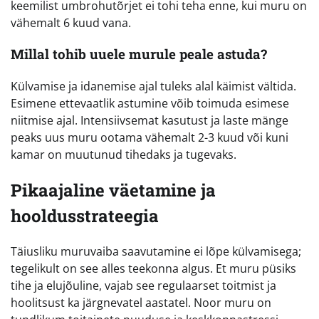
keemilist umbrohutõrjet ei tohi teha enne, kui muru on
vähemalt 6 kuud vana.
Millal tohib uuele murule peale astuda?
Külvamise ja idanemise ajal tuleks alal käimist vältida.
Esimene ettevaatlik astumine võib toimuda esimese
niitmise ajal. Intensiivsemat kasutust ja laste mänge
peaks uus muru ootama vähemalt 2-3 kuud või kuni
kamar on muutunud tihedaks ja tugevaks.
Pikaajaline väetamine ja
hooldusstrateegia
Täiusliku muruvaiba saavutamine ei lõpe külvamisega;
tegelikult on see alles teekonna algus. Et muru püsiks
tihe ja elujõuline, vajab see regulaarset toitmist ja
hoolitsust ka järgnevatel aastatel. Noor muru on