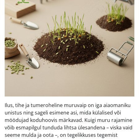
Ilus, tihe ja tumeroheline muruvaip on iga aiaomaniku
unistus ning sageli esimene asi, mida külalised või
möödujad koduhoovis märkavad. Kuigi muru rajamine
võib esmapilgul tunduda lihtsa ülesandena – viska vaid
seeme mulda ja oota –, on tegelikkuses tegemist