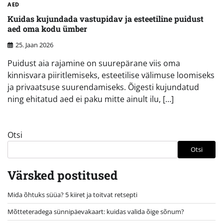
AED
Kuidas kujundada vastupidav ja esteetiline puidust
aed oma kodu ümber
25. Jaan 2026
Puidust aia rajamine on suurepärane viis oma
kinnisvara piiritlemiseks, esteetilise välimuse loomiseks
ja privaatsuse suurendamiseks. Õigesti kujundatud
ning ehitatud aed ei paku mitte ainult ilu, […]
Otsi
Otsi
Värsked postitused
Mida õhtuks süüa? 5 kiiret ja toitvat retsepti
Mõtteteradega sünnipäevakaart: kuidas valida õige sõnum?