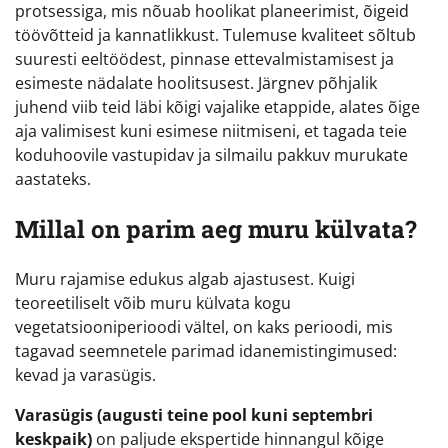
protsessiga, mis nõuab hoolikat planeerimist, õigeid
töövõtteid ja kannatlikkust. Tulemuse kvaliteet sõltub
suuresti eeltöödest, pinnase ettevalmistamisest ja
esimeste nädalate hoolitsusest. Järgnev põhjalik
juhend viib teid läbi kõigi vajalike etappide, alates õige
aja valimisest kuni esimese niitmiseni, et tagada teie
koduhoovile vastupidav ja silmailu pakkuv murukate
aastateks.
Millal on parim aeg muru külvata?
Muru rajamise edukus algab ajastusest. Kuigi
teoreetiliselt võib muru külvata kogu
vegetatsiooniperioodi vältel, on kaks perioodi, mis
tagavad seemnetele parimad idanemistingimused:
kevad ja varasügis.
Varasügis (augusti teine pool kuni septembri
keskpaik)
on paljude ekspertide hinnangul kõige