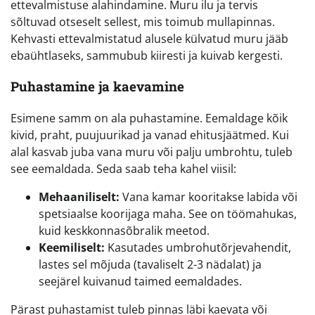
ettevalmistuse alahindamine. Muru ilu ja tervis
sõltuvad otseselt sellest, mis toimub mullapinnas.
Kehvasti ettevalmistatud alusele külvatud muru jääb
ebaühtlaseks, sammubub kiiresti ja kuivab kergesti.
Puhastamine ja kaevamine
Esimene samm on ala puhastamine. Eemaldage kõik
kivid, praht, puujuurikad ja vanad ehitusjäätmed. Kui
alal kasvab juba vana muru või palju umbrohtu, tuleb
see eemaldada. Seda saab teha kahel viisil:
Mehaaniliselt:
Vana kamar kooritakse labida või
spetsiaalse koorijaga maha. See on töömahukas,
kuid keskkonnasõbralik meetod.
Keemiliselt:
Kasutades umbrohutõrjevahendit,
lastes sel mõjuda (tavaliselt 2-3 nädalat) ja
seejärel kuivanud taimed eemaldades.
Pärast puhastamist tuleb pinnas läbi kaevata või