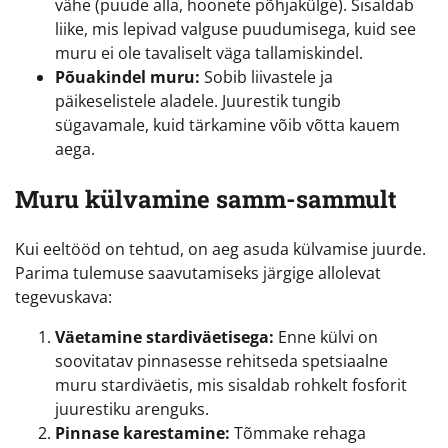
vähe (puude alla, hoonete põhjakülge). Sisaldab
liike, mis lepivad valguse puudumisega, kuid see
muru ei ole tavaliselt väga tallamiskindel.
Põuakindel muru:
Sobib liivastele ja
päikeselistele aladele. Juurestik tungib
sügavamale, kuid tärkamine võib võtta kauem
aega.
Muru külvamine samm-sammult
Kui eeltööd on tehtud, on aeg asuda külvamise juurde.
Parima tulemuse saavutamiseks järgige allolevat
tegevuskava:
Väetamine stardiväetisega:
Enne külvi on
soovitatav pinnasesse rehitseda spetsiaalne
muru stardiväetis, mis sisaldab rohkelt fosforit
juurestiku arenguks.
Pinnase karestamine:
Tõmmake rehaga