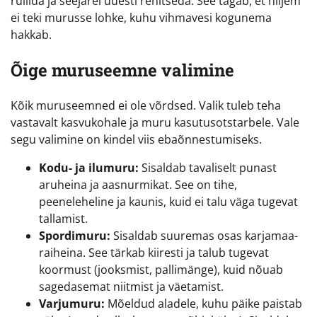
rullida ja seejärel uuesti rehitseda. See tagab, et hiljem
ei teki murusse lohke, kuhu vihmavesi kogunema
hakkab.
Õige muruseemne valimine
Kõik muruseemned ei ole võrdsed. Valik tuleb teha
vastavalt kasvukohale ja muru kasutusotstarbele. Vale
segu valimine on kindel viis ebaõnnestumiseks.
Kodu- ja ilumuru:
Sisaldab tavaliselt punast
aruheina ja aasnurmikat. See on tihe,
peeneleheline ja kaunis, kuid ei talu väga tugevat
tallamist.
Spordimuru:
Sisaldab suuremas osas karjamaa-
raiheina. See tärkab kiiresti ja talub tugevat
koormust (jooksmist, pallimänge), kuid nõuab
sagedasemat niitmist ja väetamist.
Varjumuru:
Mõeldud aladele, kuhu päike paistab