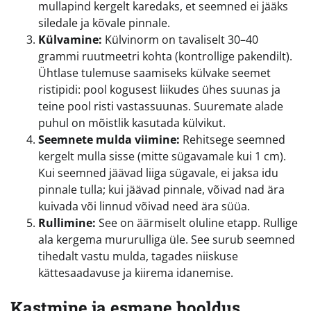
mullapind kergelt karedaks, et seemned ei jääks
siledale ja kõvale pinnale.
Külvamine:
Külvinorm on tavaliselt 30–40
grammi ruutmeetri kohta (kontrollige pakendilt).
Ühtlase tulemuse saamiseks külvake seemet
ristipidi: pool kogusest liikudes ühes suunas ja
teine pool risti vastassuunas. Suuremate alade
puhul on mõistlik kasutada külvikut.
Seemnete mulda viimine:
Rehitsege seemned
kergelt mulla sisse (mitte sügavamale kui 1 cm).
Kui seemned jäävad liiga sügavale, ei jaksa idu
pinnale tulla; kui jäävad pinnale, võivad nad ära
kuivada või linnud võivad need ära süüa.
Rullimine:
See on äärmiselt oluline etapp. Rullige
ala kergema mururulliga üle. See surub seemned
tihedalt vastu mulda, tagades niiskuse
kättesaadavuse ja kiirema idanemise.
Kastmine ja esmane hooldus