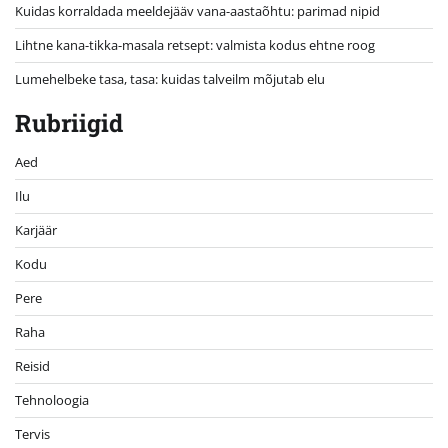
Kuidas korraldada meeldejääv vana-aastaõhtu: parimad nipid
Lihtne kana-tikka-masala retsept: valmista kodus ehtne roog
Lumehelbeke tasa, tasa: kuidas talveilm mõjutab elu
Rubriigid
Aed
Ilu
Karjäär
Kodu
Pere
Raha
Reisid
Tehnoloogia
Tervis