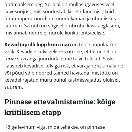
optimaalsem aeg. Sel ajal on mullasügavuses veel
suvesoojust, mis soodustab kiiret idanemist, kuid
õhutemperatuurid on mõõdukamad ja õhuniiskus
suurem. Samuti on sügisel umbrohu kasv aeglasem,
mis annab noorele murule konkurentsieelise.
Kevad (aprilli lõpp kuni mai)
on teine populaarne
valik. Kevadise külvi eeliseks on see, et taimedel on
terve suvi aega juurduda enne talve tulekut. Siiski
kaasneb kevadise külviga risk, et varajane kuumalaine
või põud võib noored taimed hävitada, mistõttu on
kevadel rajatud muru puhul kastmisvajadus oluliselt
suurem.
Pinnase ettevalmistamine: kõige
kriitilisem etapp
Kõige levinum viga, mida tehakse, on pinnase