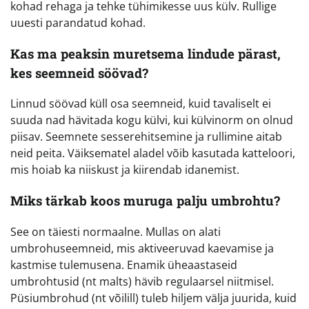
kohad rehaga ja tehke tühimikesse uus külv. Rullige
uuesti parandatud kohad.
Kas ma peaksin muretsema lindude pärast,
kes seemneid söövad?
Linnud söövad küll osa seemneid, kuid tavaliselt ei
suuda nad hävitada kogu külvi, kui külvinorm on olnud
piisav. Seemnete sesserehitsemine ja rullimine aitab
neid peita. Väiksematel aladel võib kasutada katteloori,
mis hoiab ka niiskust ja kiirendab idanemist.
Miks tärkab koos muruga palju umbrohtu?
See on täiesti normaalne. Mullas on alati
umbrohuseemneid, mis aktiveeruvad kaevamise ja
kastmise tulemusena. Enamik üheaastaseid
umbrohtusid (nt malts) hävib regulaarsel niitmisel.
Püsiumbrohud (nt võilill) tuleb hiljem välja juurida, kuid