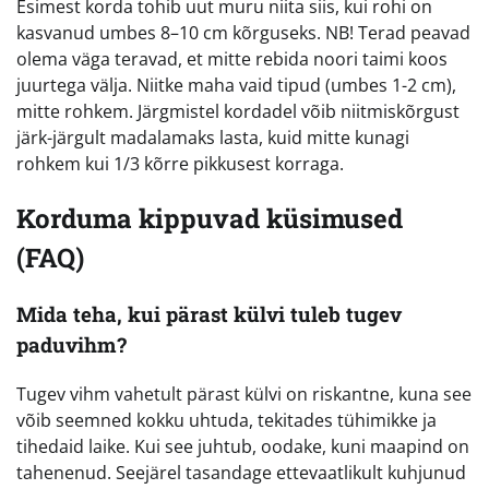
Esimest korda tohib uut muru niita siis, kui rohi on
kasvanud umbes 8–10 cm kõrguseks. NB! Terad peavad
olema väga teravad, et mitte rebida noori taimi koos
juurtega välja. Niitke maha vaid tipud (umbes 1-2 cm),
mitte rohkem. Järgmistel kordadel võib niitmiskõrgust
järk-järgult madalamaks lasta, kuid mitte kunagi
rohkem kui 1/3 kõrre pikkusest korraga.
Korduma kippuvad küsimused
(FAQ)
Mida teha, kui pärast külvi tuleb tugev
paduvihm?
Tugev vihm vahetult pärast külvi on riskantne, kuna see
võib seemned kokku uhtuda, tekitades tühimikke ja
tihedaid laike. Kui see juhtub, oodake, kuni maapind on
tahenenud. Seejärel tasandage ettevaatlikult kuhjunud