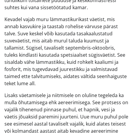
tundlikum toitainete puuduse ja keskkonnastressi
suhtes kui vana sissetöötatud kamar.
Kevadel vajab muru lämmastikurikast väetist, mis
annab kasvukire ja taastab rohelise värvuse pärast
talve. Suve keskel võib kasutada tasakaalustatud
suveväetist, mis aitab murul taluda kuumust ja
tallamist. Sügisel, tavaliselt septembris-oktoobris,
tuleks kindlasti kasutada spetsiaalset sügisväetist. See
sisaldab vähe lämmastikku, kuid rohkelt kaaliumi ja
fosforit, mis tugevdavad juurestikku ja valmistavad
taimed ette talvitumiseks, aidates vältida seenhaiguste
teket lume all.
Lisaks väetamisele ja niitmisele on oluline tegeleda ka
mulla õhutamisega ehk aereerimisega. See protsess on
vajalik tihenenud pinnase puhul, et hapnik, vesi ja
väetis jõuaksid paremini juurteni. Uue muru puhul pole
see esimesel aastal tavaliselt vajalik, kuid alates teisest
või kolmandast aastast aitab kevadine aereerimine