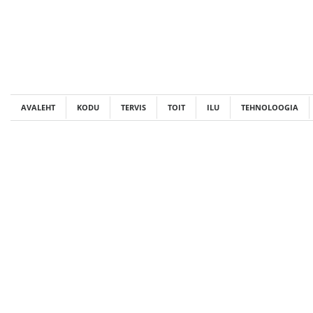
Skip
to
content
AVALEHT
KODU
TERVIS
TOIT
ILU
TEHNOLOOGIA