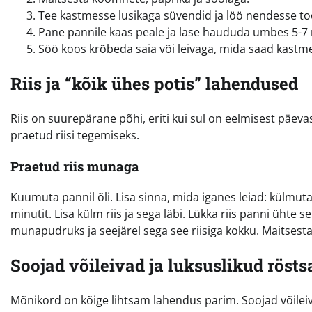
Tee kastmesse lusikaga süvendid ja löö nendesse t
Pane pannile kaas peale ja lase haududa umbes 5-7 
Söö koos krõbeda saia või leivaga, mida saad kastme
Riis ja “kõik ühes potis” lahendused
Riis on suurepärane põhi, eriti kui sul on eelmisest päevas
praetud riisi tegemiseks.
Praetud riis munaga
Kuumuta pannil õli. Lisa sinna, mida iganes leiad: külmu
minutit. Lisa külm riis ja sega läbi. Lükka riis panni ühte 
munapudruks ja seejärel sega see riisiga kokku. Maitsesta
Soojad võileivad ja luksuslikud rösts
Mõnikord on kõige lihtsam lahendus parim. Soojad võileiv