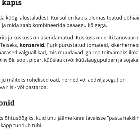
i kapis
a köögi alustaladest. Kui sul on kapis olemas teatud põhiai
ua ja mida saab kombineerida peaaegu kõigega.
 riis ja kuskuss on asendamatud. Kuskuss on eriti tänuväärn
 Teiseks,
konservid
. Purk purustatud tomateid, kikerherneid
ärased valguallikad, mis muudavad iga roa toitvamaks ilma 
oliiviõli, sool, pipar, küüslauk (või küüslaugupulber) ja sojak
lju (näiteks rohelised oad, herned või aedviljasegu) on
a riisi- või pastaroa.
oonid
 õhtusöögiks, kuid tihti jääme kinni tavalisse “pasta hakkli
lmkapp tundub tühi.