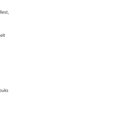
lest,
elt
õpuks