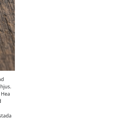
ad
ühjus.
. Hea
d
istada