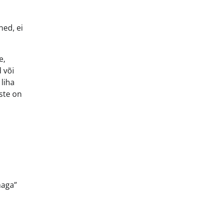
ned, ei
e,
 või
liha
aste on
haga”