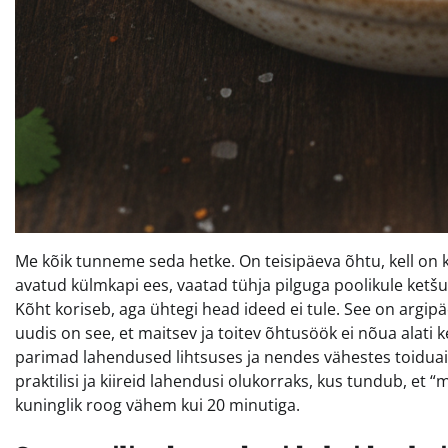
Me kõik tunneme seda hetke. On teisipäeva õhtu, kell on ku
avatud külmkapi ees, vaatad tühja pilguga poolikule ketšup
Kõht koriseb, aga ühtegi head ideed ei tule. See on argipä
uudis on see, et maitsev ja toitev õhtusöök ei nõua alati 
parimad lahendused lihtsuses ja nendes vähestes toiduai
praktilisi ja kiireid lahendusi olukorraks, kus tundub, et 
kuninglik roog vähem kui 20 minutiga.