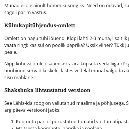
Munad ei ole ainult hommikusöögiks. Need on odavad, säi
sageli parim vastus.
Külmkapitühjendus-omlett
Omlett on nagu tühi lõuend. Klopi lahti 2-3 muna, lisa til
vaata ringi: kas sul on poolik paprika? Üksik viiner? Tük
peale.
Nipp koheva omleti saamiseks: ära küpseta seda liiga kõ
hüübinud servad keskele, lastes vedelal munal valguda ää
sisu mahlane.
Shakshuka lihtsustatud versioon
See Lähis-Ida roog on vallutanud maailma ja põhjusega. 
argipäeva versiooni jaoks:
Kuumuta pannil purustatud tomatid või tomatipast
Maitsesta köömnete, paprika ja soolaga.