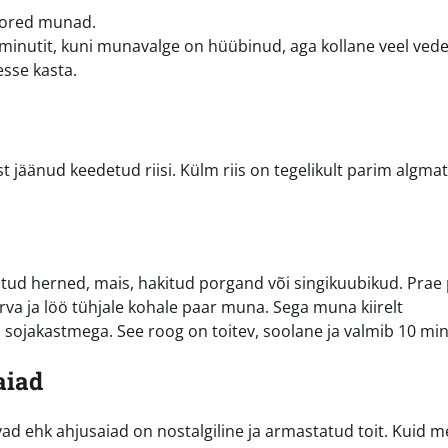
oored munad.
minutit, kuni munavalge on hüübinud, aga kollane veel vede
sse kasta.
t jäänud keedetud riisi. Külm riis on tegelikult parim algmat
tatud herned, mais, hakitud porgand või singikuubikud. Prae
serva ja löö tühjale kohale paar muna. Sega muna kiirelt
 sojakastmega. See roog on toitev, soolane ja valmib 10 min
aiad
ad ehk ahjusaiad on nostalgiline ja armastatud toit. Kuid m