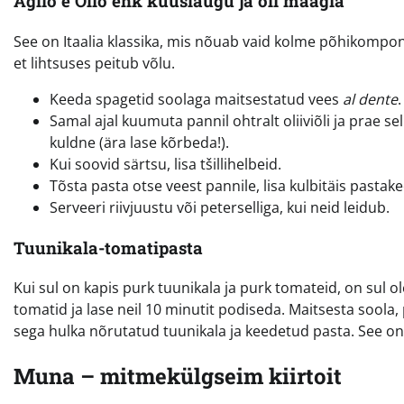
Aglio e Olio ehk küüslaugu ja õli maagia
See on Itaalia klassika, mis nõuab vaid kolme põhikomponen
et lihtsuses peitub võlu.
Keeda spagetid soolaga maitsestatud vees
al dente
.
Samal ajal kuumuta pannil ohtralt oliiviõli ja prae s
kuldne (ära lase kõrbeda!).
Kui soovid särtsu, lisa tšillihelbeid.
Tõsta pasta otse veest pannile, lisa kulbitäis pastak
Serveeri riivjuustu või peterselliga, kui neid leidub.
Tuunikala-tomatipasta
Kui sul on kapis purk tuunikala ja purk tomateid, on sul ol
tomatid ja lase neil 10 minutit podiseda. Maitsesta soola
sega hulka nõrutatud tuunikala ja keedetud pasta. See on v
Muna – mitmekülgseim kiirtoit