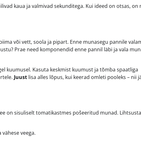
livad kaua ja valmivad sekunditega. Kui ideed on otsas, o
k piima või vett, soola ja pipart. Enne munasegu pannile vala
k juustu? Prae need komponendid enne pannil läbi ja vala mu
rgel kuumusel. Kasuta keskmist kuumust ja tõmba spaatliga
rtele.
Juust
lisa alles lõpus, kui keerad omleti pooleks – nii 
See on sisuliselt tomatikastmes pošeeritud munad. Lihtsust
a vähese veega.