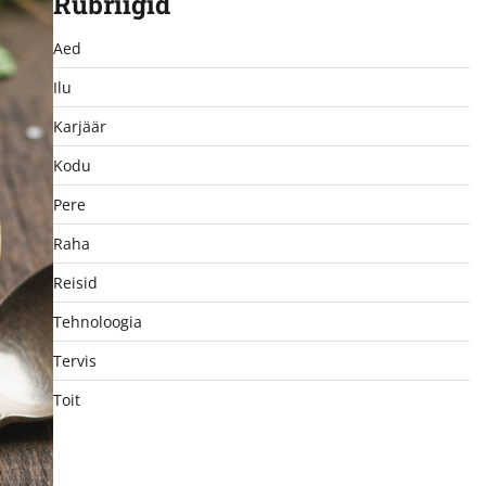
Rubriigid
Aed
Ilu
Karjäär
Kodu
Pere
Raha
Reisid
Tehnoloogia
Tervis
Toit