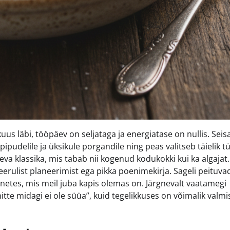
us läbi, tööpäev on seljataga ja energiatase on nullis. Seis
ipudelile ja üksikule porgandile ning peas valitseb täielik t
eva klassika, mis tabab nii kogenud kodukokki kui ka algajat
keerulist planeerimist ega pikka poenimekirja. Sageli peituva
netes, mis meil juba kapis olemas on. Järgnevalt vaatamegi
“mitte midagi ei ole süüa”, kuid tegelikkuses on võimalik valm