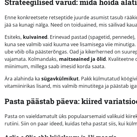
Strateegilised varud: mida hoida alat
Enne konkreetsete retseptide juurde asumist tasub rääkid
jää sa kunagi nälga. Need on toiduained, mis säilivad ka
Esiteks,
kuivained
. Erinevad pastad (spagetid, pennede),
kuna see valmib vaid kuuma vee lisamisega viie minutiga.
ube võib olla päästerõngas. Oad ja kikerherned on suurep
vajamata. Kolmandaks,
maitseained ja õlid
. Kvaliteetne 
miinimum, millega saab imesid korda saata.
Ära alahinda ka
sügavkülmikut
. Pakk külmutatud köögivi
vitamiinirikas lisand, mis valmib minutitega ja päästab igav
Pasta päästab päeva: kiired variatsi
Pasta on vaieldamatult üks populaarsemaid valikuid kiireks
rutiini. Siin on paar ideed, kuidas teha pastat siis, kui kü