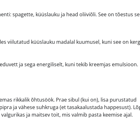
ti: spagette, küüslauku ja head oliiviõli. See on tõestus sel
elles viilutatud küüslauku madalal kuumusel, kuni see on kerg
eeduvett ja sega energiliselt, kuni tekib kreemjas emulsioon.
emas rikkalik õhtusöök. Prae sibul (kui on), lisa purustatud
, pipra ja vähese suhkruga (et tasakaalustada happesust). L
algurikas ja maitsev toit, mis valmib pasta keemise ajal.