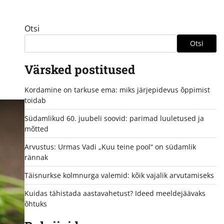
Otsi
Otsi
Värsked postitused
Kordamine on tarkuse ema: miks järjepidevus õppimist
toidab
Südamlikud 60. juubeli soovid: parimad luuletused ja
mõtted
Arvustus: Urmas Vadi „Kuu teine pool“ on südamlik
rännak
Täisnurkse kolmnurga valemid: kõik vajalik arvutamiseks
Kuidas tähistada aastavahetust? Ideed meeldejäävaks
õhtuks