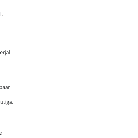
l.
erjal
 paar
utiga.
e