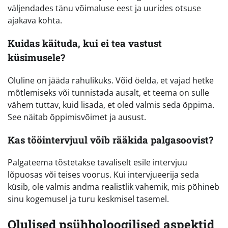
väljendades tänu võimaluse eest ja uurides otsuse
ajakava kohta.
Kuidas käituda, kui ei tea vastust
küsimusele?
Oluline on jääda rahulikuks. Võid öelda, et vajad hetke
mõtlemiseks või tunnistada ausalt, et teema on sulle
vähem tuttav, kuid lisada, et oled valmis seda õppima.
See näitab õppimisvõimet ja ausust.
Kas tööintervjuul võib rääkida palgasoovist?
Palgateema tõstetakse tavaliselt esile intervjuu
lõpuosas või teises voorus. Kui intervjueerija seda
küsib, ole valmis andma realistlik vahemik, mis põhineb
sinu kogemusel ja turu keskmisel tasemel.
Olulised psühholoogilised aspektid