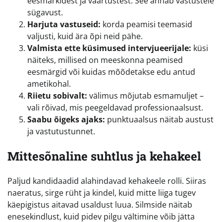
eesmärkidest ja väärtustest. See annab vastustele
sügavust.
Harjuta vastuseid:
korda peamisi teemasid
valjusti, kuid ära õpi neid pähe.
Valmista ette küsimused intervjueerijale:
küsi
näiteks, millised on meeskonna peamised
eesmärgid või kuidas mõõdetakse edu antud
ametikohal.
Riietu sobivalt:
välimus mõjutab esmamuljet –
vali rõivad, mis peegeldavad professionaalsust.
Saabu õigeks ajaks:
punktuaalsus näitab austust
ja vastutustunnet.
Mittesõnaline suhtlus ja kehakeel
Paljud kandidaadid alahindavad kehakeele rolli. Siiras
naeratus, sirge rüht ja kindel, kuid mitte liiga tugev
käepigistus aitavad usaldust luua. Silmside näitab
enesekindlust, kuid pidev pilgu vältimine võib jätta