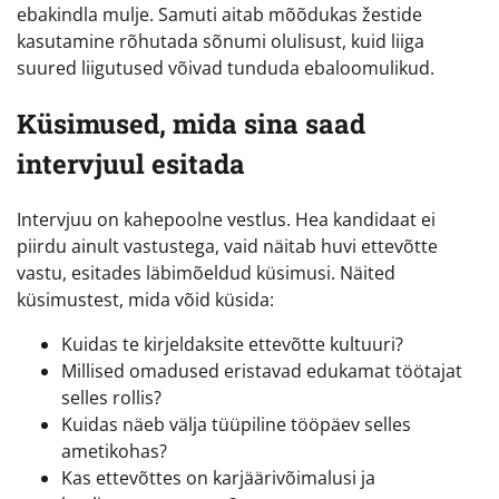
ebakindla mulje. Samuti aitab mõõdukas žestide
kasutamine rõhutada sõnumi olulisust, kuid liiga
suured liigutused võivad tunduda ebaloomulikud.
Küsimused, mida sina saad
intervjuul esitada
Intervjuu on kahepoolne vestlus. Hea kandidaat ei
piirdu ainult vastustega, vaid näitab huvi ettevõtte
vastu, esitades läbimõeldud küsimusi. Näited
küsimustest, mida võid küsida:
Kuidas te kirjeldaksite ettevõtte kultuuri?
Millised omadused eristavad edukamat töötajat
selles rollis?
Kuidas näeb välja tüüpiline tööpäev selles
ametikohas?
Kas ettevõttes on karjäärivõimalusi ja