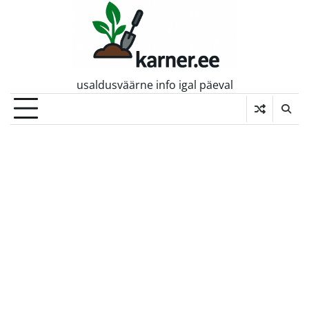
Skip
to
content
usaldusväärne info igal päeval