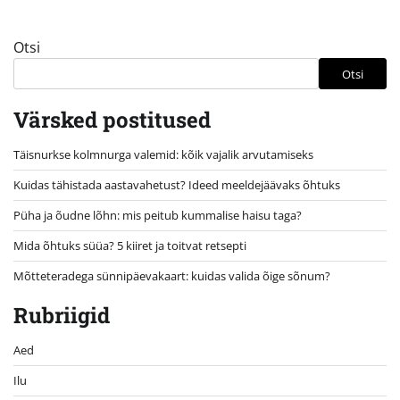
Otsi
Otsi
Värsked postitused
Täisnurkse kolmnurga valemid: kõik vajalik arvutamiseks
Kuidas tähistada aastavahetust? Ideed meeldejäävaks õhtuks
Püha ja õudne lõhn: mis peitub kummalise haisu taga?
Mida õhtuks süüa? 5 kiiret ja toitvat retsepti
Mõtteteradega sünnipäevakaart: kuidas valida õige sõnum?
Rubriigid
Aed
Ilu