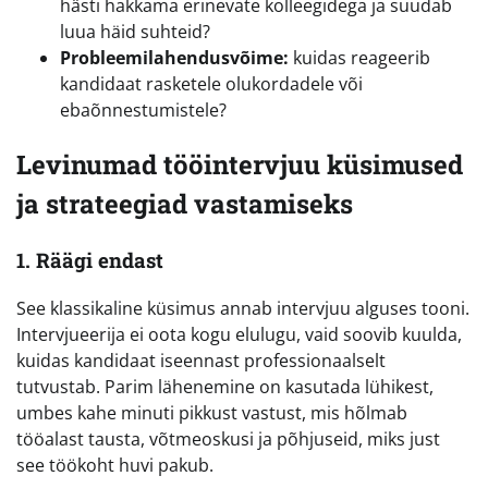
hästi hakkama erinevate kolleegidega ja suudab
luua häid suhteid?
Probleemilahendusvõime:
kuidas reageerib
kandidaat rasketele olukordadele või
ebaõnnestumistele?
Levinumad tööintervjuu küsimused
ja strateegiad vastamiseks
1. Räägi endast
See klassikaline küsimus annab intervjuu alguses tooni.
Intervjueerija ei oota kogu elulugu, vaid soovib kuulda,
kuidas kandidaat iseennast professionaalselt
tutvustab. Parim lähenemine on kasutada lühikest,
umbes kahe minuti pikkust vastust, mis hõlmab
tööalast tausta, võtmeoskusi ja põhjuseid, miks just
see töökoht huvi pakub.