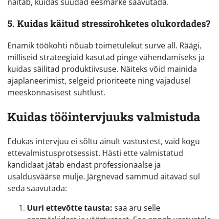
näitab, kuidas suudad eesmärke saavutada.
5. Kuidas käitud stressirohketes olukordades?
Enamik töökohti nõuab toimetulekut surve all. Räägi,
milliseid strateegiaid kasutad pinge vähendamiseks ja
kuidas säilitad produktiivsuse. Näiteks võid mainida
ajaplaneerimist, selgeid prioriteete ning vajadusel
meeskonnasisest suhtlust.
Kuidas tööintervjuuks valmistuda
Edukas intervjuu ei sõltu ainult vastustest, vaid kogu
ettevalmistusprotsessist. Hästi ette valmistatud
kandidaat jätab endast professionaalse ja
usaldusväärse mulje. Järgnevad sammud aitavad sul
seda saavutada:
Uuri ettevõtte tausta:
saa aru selle