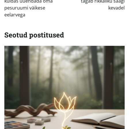
kuidas uuendada oma
tagab rikkaliku saagi
pesuruumi väikese
kevadel
eelarvega
Seotud postitused