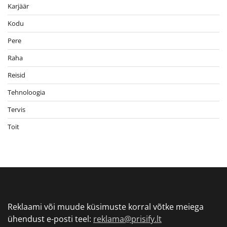
Karjäär
Kodu
Pere
Raha
Reisid
Tehnoloogia
Tervis
Toit
Reklaami või muude küsimuste korral võtke meiega
ühendust e-posti teel:
reklama@prisify.lt