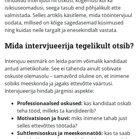
hindavad intervjuul nii oskusi, kogemusi kui ka
isiksuseomadusi, seega tasub end põhjalikult ette
valmistada. Selles artiklis käsitleme, mida tööintervjuul
oodata, millised on kõige sagedasemad küsimused
ning kuidas neile targalt ja enesekindlalt vastata.
Mida intervjueerija tegelikult otsib?
Intervjuu eesmärk on leida parim võimalik kandidaat
antud ametikohale. See ei tähenda ainult sobivate
oskuste olemasolu – samavõrd oluline on, et inimene
sobiks meeskonda ja jagaks ettevõtte väärtusi.
Intervjueerija hindab järgmisi aspekte:
Professionaalsed oskused:
kas kandidaat oskab
teha tööd, milleks ta kandideerib?
Motivatsioon ja huvi:
miks inimene tahab just
selles ettevõttes töötada?
Suhtlemisoskus ja meeskonnatöö:
kas ta saab