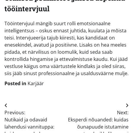
tööintervjuul
Tööintervjuul mängib suurt rolli emotsionaalne
intelligentsus – oskus ennast juhtida, kuulata ja mõista
teisi. Intervjueerija tajub kiiresti, kas kandidaat on
enesekindel, avatud ja positiivne. Lisaks on hea meeles
pidada, et närvilisus on loomulik, kuid seda saab
kontrollida hingamise ja ettevalmistuse kaudu. Kui jääd
vestluse käigus oma väärtustele kindlaks ja oled siiras,
siis jääb sinust professionaalne ja usaldusväärne mulje.
Posted in
Karjäär
Navigeerimine
Previous:
Next:
Nutikaid ja odavaid
Eksperdi nõuanded: kuidas
lahendusi vannituppa:
õunapuude istutamine