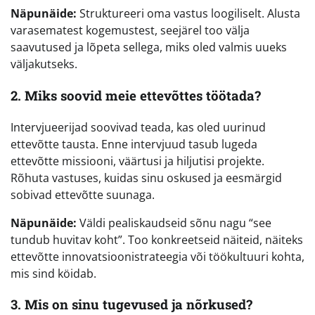
Näpunäide:
Struktureeri oma vastus loogiliselt. Alusta
varasematest kogemustest, seejärel too välja
saavutused ja lõpeta sellega, miks oled valmis uueks
väljakutseks.
2. Miks soovid meie ettevõttes töötada?
Intervjueerijad soovivad teada, kas oled uurinud
ettevõtte tausta. Enne intervjuud tasub lugeda
ettevõtte missiooni, väärtusi ja hiljutisi projekte.
Rõhuta vastuses, kuidas sinu oskused ja eesmärgid
sobivad ettevõtte suunaga.
Näpunäide:
Väldi pealiskaudseid sõnu nagu “see
tundub huvitav koht”. Too konkreetseid näiteid, näiteks
ettevõtte innovatsioonistrateegia või töökultuuri kohta,
mis sind köidab.
3. Mis on sinu tugevused ja nõrkused?