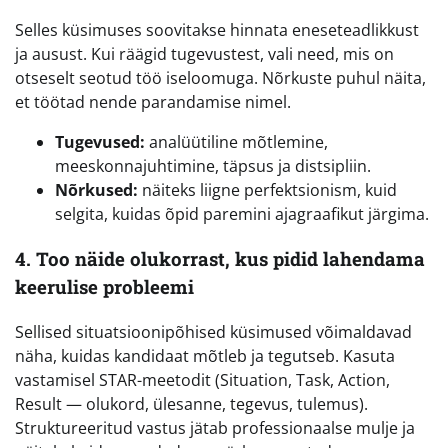
Selles küsimuses soovitakse hinnata eneseteadlikkust
ja ausust. Kui räägid tugevustest, vali need, mis on
otseselt seotud töö iseloomuga. Nõrkuste puhul näita,
et töötad nende parandamise nimel.
Tugevused:
analüütiline mõtlemine,
meeskonnajuhtimine, täpsus ja distsipliin.
Nõrkused:
näiteks liigne perfektsionism, kuid
selgita, kuidas õpid paremini ajagraafikut järgima.
4. Too näide olukorrast, kus pidid lahendama
keerulise probleemi
Sellised situatsioonipõhised küsimused võimaldavad
näha, kuidas kandidaat mõtleb ja tegutseb. Kasuta
vastamisel STAR-meetodit (Situation, Task, Action,
Result — olukord, ülesanne, tegevus, tulemus).
Struktureeritud vastus jätab professionaalse mulje ja