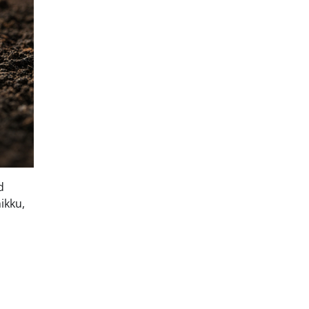
d
ikku,