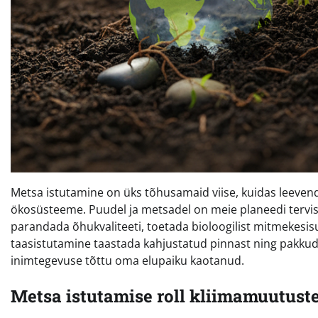
Metsa istutamine on üks tõhusamaid viise, kuidas leeven
ökosüsteeme. Puudel ja metsadel on meie planeedi tervise
parandada õhukvaliteeti, toetada bioloogilist mitmekesisu
taasistutamine taastada kahjustatud pinnast ning pakkud
inimtegevuse tõttu oma elupaiku kaotanud.
Metsa istutamise roll kliimamuutust