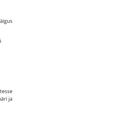
käigus
i
rtesse
äri ja