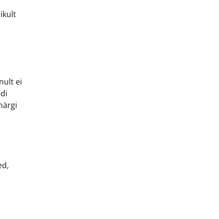
ikult
ult ei
di
märgi
ed,