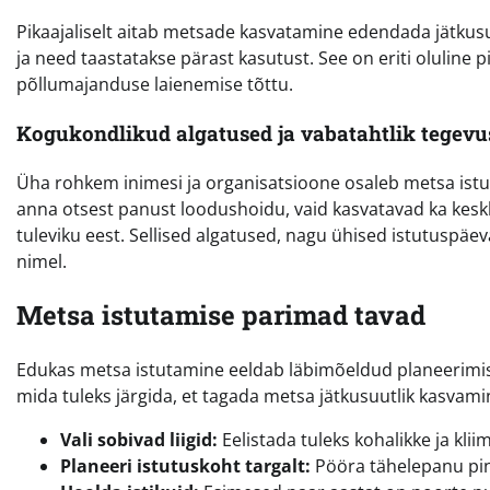
Pikaajaliselt aitab metsade kasvatamine edendada jätkus
ja need taastatakse pärast kasutust. See on eriti oluline
põllumajanduse laienemise tõttu.
Kogukondlikud algatused ja vabatahtlik tegevu
Üha rohkem inimesi ja organisatsioone osaleb metsa istut
anna otsest panust loodushoidu, vaid kasvatavad ka kesk
tuleviku eest. Sellised algatused, nagu ühised istutuspä
nimel.
Metsa istutamise parimad tavad
Edukas metsa istutamine eeldab läbimõeldud planeerimis
mida tuleks järgida, et tagada metsa jätkusuutlik kasvami
Vali sobivad liigid:
Eelistada tuleks kohalikke ja kli
Planeeri istutuskoht targalt:
Pööra tähelepanu pinn