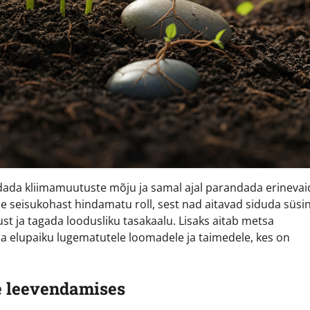
dada kliimamuutuste mõju ja samal ajal parandada erinevai
 seisukohast hindamatu roll, sest nad aitavad siduda süsin
st ja tagada loodusliku tasakaalu. Lisaks aitab metsa
a elupaiku lugematutele loomadele ja taimedele, kes on
e leevendamises