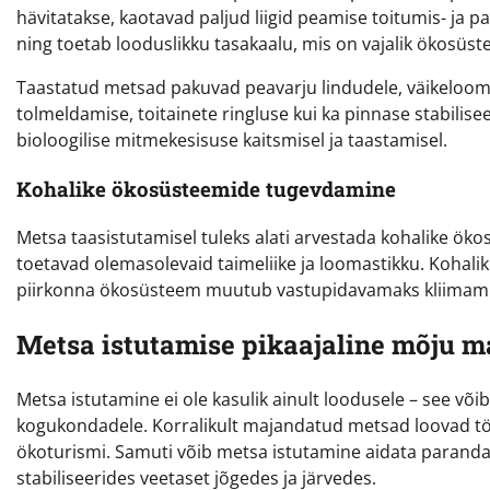
hävitatakse, kaotavad paljud liigid peamise toitumis- ja
ning toetab looduslikku tasakaalu, mis on vajalik ökosüst
Taastatud metsad pakuvad peavarju lindudele, väikeloomade
tolmeldamise, toitainete ringluse kui ka pinnase stabilis
bioloogilise mitmekesisuse kaitsmisel ja taastamisel.
Kohalike ökosüsteemide tugevdamine
Metsa taasistutamisel tuleks alati arvestada kohalike öko
toetavad olemasolevaid taimeliike ja loomastikku. Kohalike
piirkonna ökosüsteem muutub vastupidavamaks kliimamuu
Metsa istutamise pikaajaline mõju m
Metsa istutamine ei ole kasulik ainult loodusele – see võ
kogukondadele. Korralikult majandatud metsad loovad tö
ökoturismi. Samuti võib metsa istutamine aidata paranda
stabiliseerides veetaset jõgedes ja järvedes.