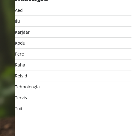
Aed
Ilu
Karjäär
Kodu
Pere
Raha
Reisid
Tehnoloogia
Tervis
Toit