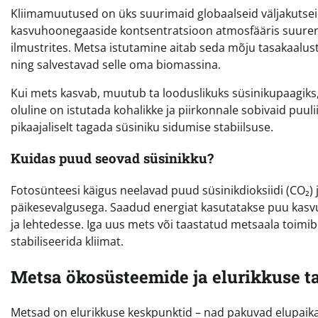
Kliimamuutused on üks suurimaid globaalseid väljakutseid,
kasvuhoonegaaside kontsentratsioon atmosfääris suuren
ilmustrites. Metsa istutamine aitab seda mõju tasakaalus
ning salvestavad selle oma biomassina.
Kui mets kasvab, muutub ta looduslikuks süsinikupaagiks, 
oluline on istutada kohalikke ja piirkonnale sobivaid pu
pikaajaliselt tagada süsiniku sidumise stabiilsuse.
Kuidas puud seovad süsinikku?
Fotosünteesi käigus neelavad puud süsinikdioksiidi (CO₂)
päikesevalgusega. Saadud energiat kasutatakse puu kasvuk
ja lehtedesse. Iga uus mets või taastatud metsaala toimib
stabiliseerida kliimat.
Metsa ökosüsteemide ja elurikkuse t
Metsad on elurikkuse keskpunktid – nad pakuvad elupaik