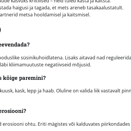
e kasvuks kriitilised – neid tuleb kasta ja kaitsta.
tada haigusi ja tagada, et mets areneb tasakaalustatult.
rtnerid metsa hooldamisel ja kaitsmisel.
)
leevendada?
ooduslike süsinikuhoidlatena. Lisaks aitavad nad reguleerid
läbi kliimamuutuste negatiivseid mõjusid.
s kõige paremini?
usk, kask, lepp ja haab. Oluline on valida liik vastavalt pin
erosiooni?
 erosiooni ohtu. Eriti mägistes või kalduvates piirkondades