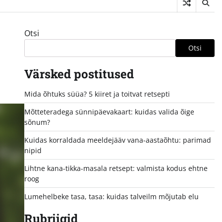
Otsi
Otsi
Värsked postitused
Mida õhtuks süüa? 5 kiiret ja toitvat retsepti
Mõtteteradega sünnipäevakaart: kuidas valida õige
sõnum?
Kuidas korraldada meeldejääv vana-aastaõhtu: parimad
nipid
Lihtne kana-tikka-masala retsept: valmista kodus ehtne
roog
Lumehelbeke tasa, tasa: kuidas talveilm mõjutab elu
Rubriigid