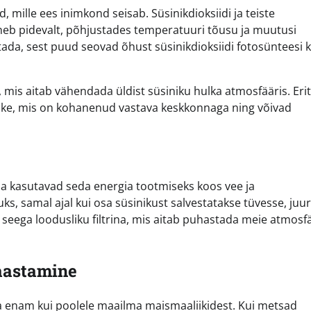
 mille ees inimkond seisab. Süsinikdioksiidi ja teiste
eb pidevalt, põhjustades temperatuuri tõusu ja muutusi
tada, sest puud seovad õhust süsinikdioksiidi fotosünteesi 
mis aitab vähendada üldist süsiniku hulka atmosfääris. Erit
uliike, mis on kohanenud vastava keskkonnaga ning võivad
 ja kasutavad seda energia tootmiseks koos vee ja
s, samal ajal kui osa süsinikust salvestatakse tüvesse, juu
 seega loodusliku filtrina, mis aitab puhastada meie atmosfä
aastamine
a enam kui poolele maailma maismaaliikidest. Kui metsad