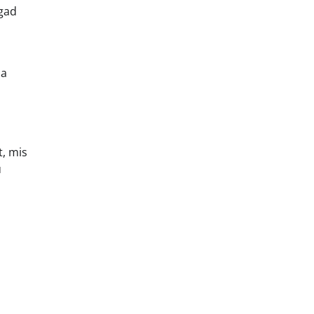
igad
sa
t, mis
u