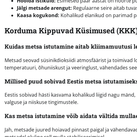
Hoolda istikuid:
Esimesed paar aastat on noorte puud
Jälgi metsade arengut:
Regulaarne seire aitab tuvas
Kaasa kogukond:
Kohalikud elanikud on parimad pa
Korduma Kippuvad Küsimused (KKK
Kuidas metsa istutamine aitab kliimamuutusi 
Metsad seovad süsinikdioksiidi atmosfäärist ja toimivad l
temperatuuri, õhuniiskust ja veeringlust, vähendades see
Millised puud sobivad Eestis metsa istutamisek
Eestis sobivad hästi kasvama kohalikud liigid nagu mänd, ku
valguse ja niiskuse tingimustele.
Kas metsa istutamine võib aidata vältida mulla
Jah, metsade juured hoiavad pinnast paigal ja vähendavad
metsadel oluline roll mulla stabiliseerimisel.