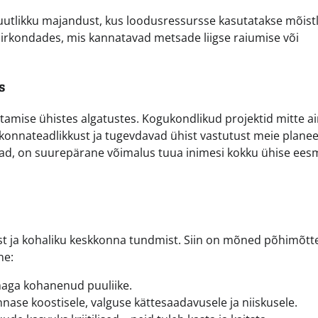
uutlikku majandust, kus loodusressursse kasutatakse mõistl
 piirkondades, mis kannatavad metsade liigse raiumise või
s
amise ühistes algatustes. Kogukondlikud projektid mitte ain
konnateadlikkust ja tugevdavad ühist vastutust meie planee
evad, on suurepärane võimalus tuua inimesi kokku ühise ees
t ja kohaliku keskkonna tundmist. Siin on mõned põhimõtt
ne:
imaga kohanenud puuliike.
ase koostisele, valguse kättesaadavusele ja niiskusele.