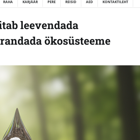
RAHA
KARJÄÄR
PERE
REISID
AED
KONTAKTILEHT
itab leevendada
arandada ökosüsteeme