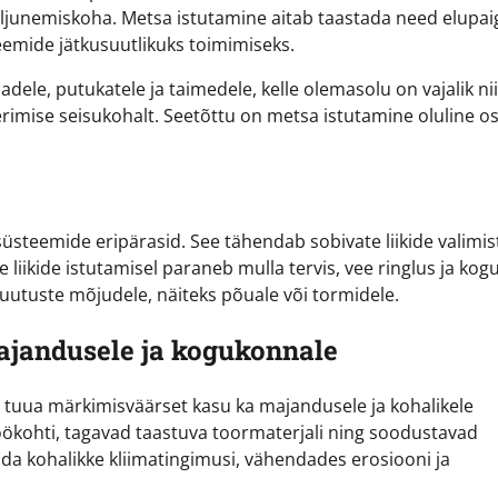
 paljunemiskoha. Metsa istutamine aitab taastada need elupa
eemide jätkusuutlikuks toimimiseks.
le, putukatele ja taimedele, kelle olemasolu on vajalik nii
eerimise seisukohalt. Seetõttu on metsa istutamine oluline o
süsteemide eripärasid. See tähendab sobivate liikide valimis
 liikide istutamisel paraneb mulla tervis, vee ringlus ja kog
tuste mõjudele, näiteks põuale või tormidele.
ajandusele ja kogukonnale
ib tuua märkimisväärset kasu ka majandusele ja kohalikele
ökohti, tagavad taastuva toormaterjali ning soodustavad
da kohalikke kliimatingimusi, vähendades erosiooni ja