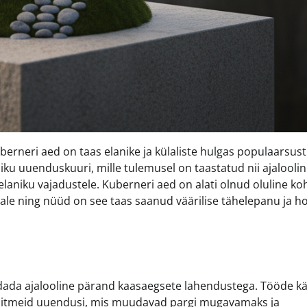
erneri aed on taas elanike ja külaliste hulgas populaarsust
ku uuenduskuuri, mille tulemusel on taastatud nii ajalooline
elaniku vajadustele. Kuberneri aed on alati olnud oluline ko
nale ning nüüd on see taas saanud väärilise tähelepanu ja h
dada ajalooline pärand kaasaegsete lahendustega. Tööde k
e ka mitmeid uuendusi, mis muudavad pargi mugavamaks ja