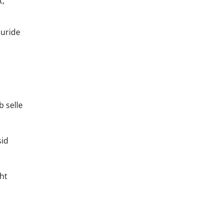
t,
uuride
 selle
sid
ht