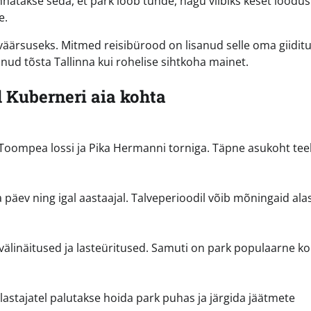
nnatakse seda, et park loob tunde, nagu viibiks keset loodus
e.
äärsuseks. Mitmed reisibürood on lisanud selle oma giidit
nud tõsta Tallinna kui rohelise sihtkoha mainet.
Kuberneri aia kohta
oompea lossi ja Pika Hermanni torniga. Täpne asukoht teeb
a päev ning igal aastaajal. Talveperioodil võib mõningaid ala
älinäitused ja lasteüritused. Samuti on park populaarne ko
astajatel palutakse hoida park puhas ja järgida jäätmete