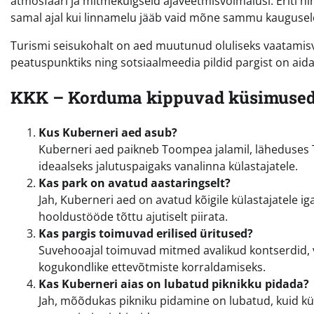
atmosfääri ja mitmekülgseid ajaveetmisvõimalusi. Eriti hi
samal ajal kui linnamelu jääb vaid mõne sammu kaugusel
Turismi seisukohalt on aed muutunud oluliseks vaatamisv
peatuspunktiks ning sotsiaalmeedia pildid pargist on aida
KKK – Korduma kippuvad küsimused 
Kus Kuberneri aed asub?
Kuberneri aed paikneb Toompea jalamil, läheduses T
ideaalseks jalutuspaigaks vanalinna külastajatele.
Kas park on avatud aastaringselt?
Jah, Kuberneri aed on avatud kõigile külastajatele ig
hooldustööde tõttu ajutiselt piirata.
Kas pargis toimuvad erilised üritused?
Suvehooajal toimuvad mitmed avalikud kontserdid, v
kogukondlike ettevõtmiste korraldamiseks.
Kas Kuberneri aias on lubatud piknikku pidada?
Jah, mõõdukas pikniku pidamine on lubatud, kuid kül