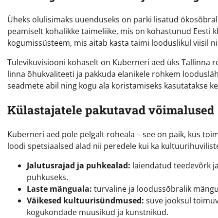
Üheks olulisimaks uuenduseks on parki lisatud ökosõbra
peamiselt kohalikke taimeliike, mis on kohastunud Eesti kli
kogumissüsteem, mis aitab kasta taimi looduslikul viisil 
Tulevikuvisiooni kohaselt on Kuberneri aed üks Tallinna 
linna õhukvaliteeti ja pakkuda elanikele rohkem loodusl
seadmete abil ning kogu ala koristamiseks kasutatakse 
Külastajatele pakutavad võimalused
Kuberneri aed pole pelgalt roheala – see on paik, kus to
loodi spetsiaalsed alad nii peredele kui ka kultuurihuvilis
Jalutusrajad ja puhkealad:
laiendatud teedevõrk j
puhkuseks.
Laste mänguala:
turvaline ja loodussõbralik mängu
Väikesed kultuurisündmused:
suve jooksul toimuv
kogukondade muusikud ja kunstnikud.