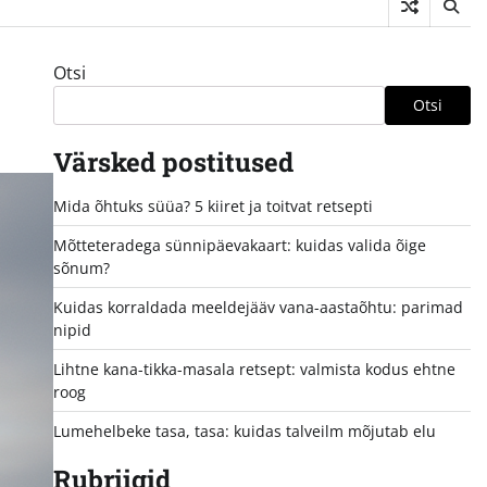
Otsi
Otsi
Värsked postitused
Mida õhtuks süüa? 5 kiiret ja toitvat retsepti
Mõtteteradega sünnipäevakaart: kuidas valida õige
sõnum?
Kuidas korraldada meeldejääv vana-aastaõhtu: parimad
nipid
Lihtne kana-tikka-masala retsept: valmista kodus ehtne
roog
Lumehelbeke tasa, tasa: kuidas talveilm mõjutab elu
Rubriigid