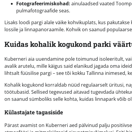
Fotografeerimiskohad:
ainulaadsed vaated Toompeal
pulmafotograafide seas.
Lisaks loodi pargi alale väike kohvikuplats, kus pakutaks
lossile ja linnapanoraamile. Kohvik on saanud populaarsek
Kuidas kohalik kogukond parki väärt
Kuberneri aia uuendamine pole toimunud isoleeritult, va
avalik arutelu, mille käigus said elanikud jagada oma ide
lihtsalt füüsilise pargi – see tõi kokku Tallinna inimesed,
Kohalik kogukond korraldab nüüd regulaarselt üritusi, na
töötubasid. Sellised tegevused aitavad tugevdada ühteku
on saanud sümboliks selle kohta, kuidas linnapark võib olla
Külastajate tagasiside
Pärast avamist on Kuberneri aed pälvinud palju positiivse