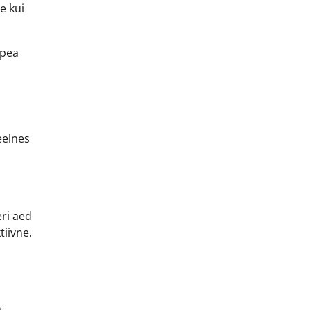
e kui
mpea
eelnes
ri aed
tiivne.