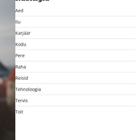
Aed
Ilu
Karjäär
Kodu
Pere
Raha
Reisid
Tehnoloogia
Tervis
Toit