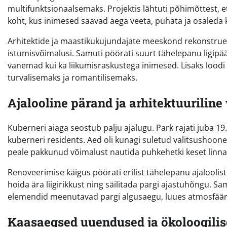
multifunktsionaalsemaks. Projektis lähtuti põhimõttest, et
koht, kus inimesed saavad aega veeta, puhata ja osaleda
Arhitektide ja maastikukujundajate meeskond rekonstrueer
istumisvõimalusi. Samuti pöörati suurt tähelepanu ligipää
vanemad kui ka liikumisraskustega inimesed. Lisaks lood
turvalisemaks ja romantilisemaks.
Ajalooline pärand ja arhitektuuriline
Kuberneri aiaga seostub palju ajalugu. Park rajati juba 19.
kuberneri residents. Aed oli kunagi suletud valitsushoone t
peale pakkunud võimalust nautida puhkehetki keset linna
Renoveerimise käigus pöörati erilist tähelepanu ajaloolist
hoida ära liigirikkust ning säilitada pargi ajastuhõngu. Sa
elemendid meenutavad pargi algusaegu, luues atmosfääri, 
Kaasaegsed uuendused ja ökoloogili