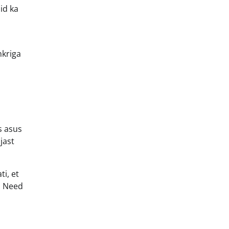
id ka
nkriga
s asus
jast
ti, et
d. Need