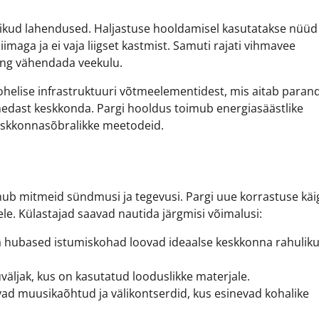
likud lahendused. Haljastuse hooldamisel kasutatakse nüüd
imaga ja ei vaja liigset kastmist. Samuti rajati vihmavee
ning vähendada veekulu.
rohelise infrastruktuuri võtmeelementidest, mis aitab para
ähedast keskkonda. Pargi hooldus toimub energiasäästlike
keskkonnasõbralikke meetodeid.
imub mitmeid sündmusi ja tegevusi. Pargi uue korrastuse kä
tele. Külastajad saavad nautida järgmisi võimalusi:
a hubased istumiskohad loovad ideaalse keskkonna rahulik
väljak, kus on kasutatud looduslikke materjale.
ad muusikaõhtud ja välikontserdid, kus esinevad kohalike