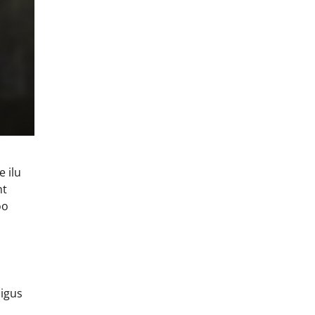
 ilu
ht
oo
äigus