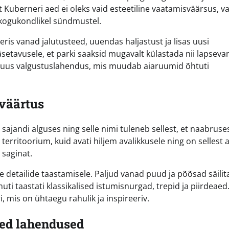
 Kuberneri aed ei oleks vaid esteetiline vaatamisväärsus, va
 kogukondlikel sündmustel.
is vanad jalutusteed, uuendas haljastust ja lisas uusi
setavusele, et parki saaksid mugavalt külastada nii lapseva
i uus valgustuslahendus, mis muudab aiaruumid õhtuti
 väärtus
 sajandi alguses ning selle nimi tuleneb sellest, et naabruse
erritoorium, kuid avati hiljem avalikkusele ning on sellest a
 saginat.
e detailide taastamisele. Paljud vanad puud ja põõsad säilita
muti taastati klassikalised istumisnurgad, trepid ja piirdeae
mis on ühtaegu rahulik ja inspireeriv.
sed lahendused