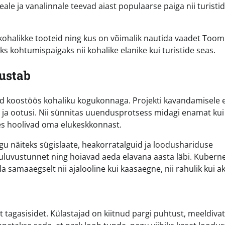
e ja vanalinnale teevad aiast populaarse paiga nii turistid
e kohalikke tooteid ning kus on võimalik nautida vaadet Too
s kohtumispaigaks nii kohalike elanike kui turistide seas.
ustab
id koostöös kohaliku kogukonnaga. Projekti kavandamisele 
id ja ootusi. Nii sünnitas uuendusprotsess midagi enamat kui
 kes hoolivad oma elukeskkonnast.
gu näiteks sügislaate, heakorratalguid ja loodushariduse
uluvustunnet ning hoiavad aeda elavana aasta läbi. Kuberne
 samaaegselt nii ajalooline kui kaasaegne, nii rahulik kui ak
t tagasisidet. Külastajad on kiitnud pargi puhtust, meeldivat