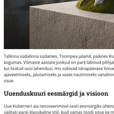
Tallinna südalinna südames, Toompea jalamil, paiknev Kub
kogumas. Viimaste aastate jooksul on park läbinud põhjali
kui lisatud uusi lahendusi, mis sobivad tänapäevase linna
ajaveetmiseks, jalutamiseks ja vaate nautimiseks vanalin
sisse.
Uuenduskuuri eesmärgid ja visioon
Uue Kuberneri aia renoveerimisel seati eesmärgiks ühen
säilitati pargi klassikaline stiil, kuid samas toodi siss