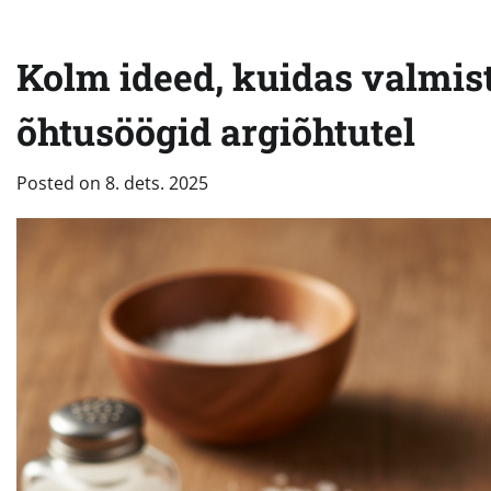
Kolm ideed, kuidas valmist
õhtusöögid argiõhtutel
Posted on
8. dets. 2025