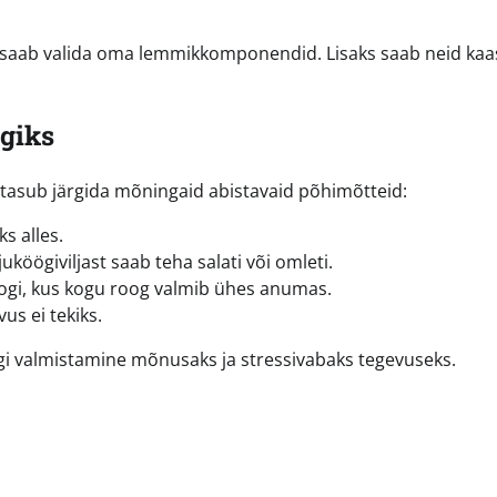
ks saab valida oma lemmikkomponendid. Lisaks saab neid kaa
ögiks
t, tasub järgida mõningaid abistavaid põhimõtteid:
s alles.
uköögiviljast saab teha salati või omleti.
ogi, kus kogu roog valmib ühes anumas.
us ei tekiks.
i valmistamine mõnusaks ja stressivabaks tegevuseks.