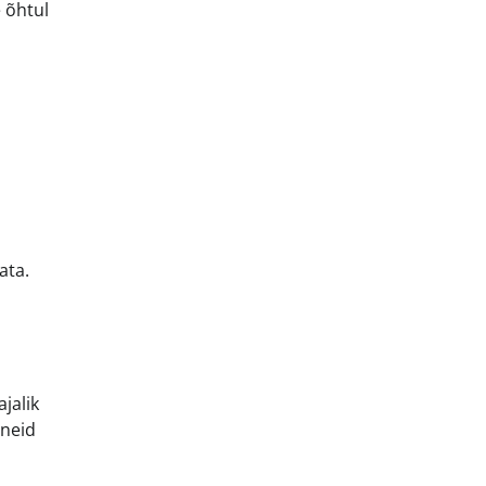
 õhtul
ata.
jalik
 neid