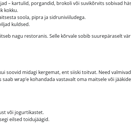
ad – kartulid, porgandid, brokoli või suvikõrvits sobivad häs
ik kokku.
itsesta soola, pipra ja sidruniviiludega.
iljad kuldsed.
seb nagu restoranis. Selle kõrvale sobib suurepäraselt vä
ui soovid midagi kergemat, ent siiski toitvat. Need valmivad
aks saab wrap’e kohandada vastavalt oma maitsele või jääkide
st või jogurtikastet.
isegi eilsed toidujäägid.