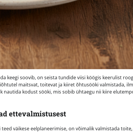
da keegi soovib, on seista tundide viisi köögis keerulist roo
htutel maitsvat, toitevat ja kiiret õhtusööki valmistada, ilm
k nautida kodust sööki, mis sobib ühtaegu nii kiire elutem
vad ettevalmistusest
teed väikese eelplaneerimise, on võimalik valmistada toite,