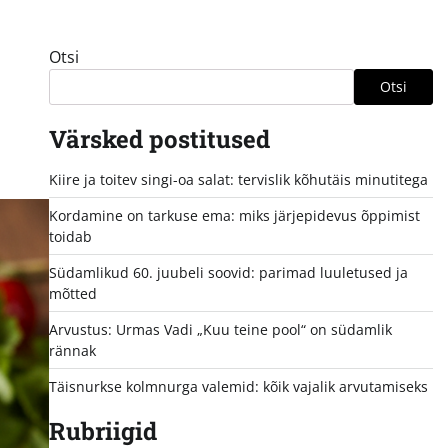
Otsi
Otsi
Värsked postitused
Kiire ja toitev singi-oa salat: tervislik kõhutäis minutitega
Kordamine on tarkuse ema: miks järjepidevus õppimist
toidab
Südamlikud 60. juubeli soovid: parimad luuletused ja
mõtted
Arvustus: Urmas Vadi „Kuu teine pool“ on südamlik
rännak
Täisnurkse kolmnurga valemid: kõik vajalik arvutamiseks
Rubriigid