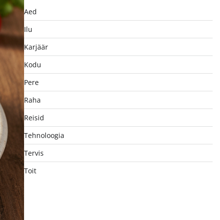
Aed
Ilu
Karjäär
Kodu
Pere
Raha
Reisid
Tehnoloogia
Tervis
Toit