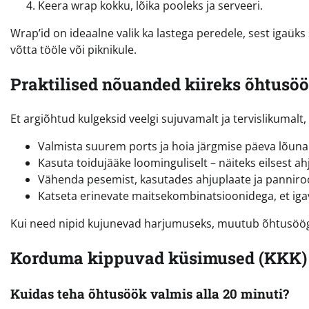
Keera wrap kokku, lõika pooleks ja serveeri.
Wrap’id on ideaalne valik ka lastega peredele, sest igaü
võtta tööle või piknikule.
Praktilised nõuanded kiireks õhtusö
Et argiõhtud kulgeksid veelgi sujuvamalt ja tervislikumal
Valmista suurem ports ja hoia järgmise päeva lõunak
Kasuta toidujääke loominguliselt – näiteks eilsest ahj
Vähenda pesemist, kasutades ahjuplaate ja panniro
Katseta erinevate maitsekombinatsioonidega, et igav
Kui need nipid kujunevad harjumuseks, muutub õhtusöög
Korduma kippuvad küsimused (KKK)
Kuidas teha õhtusöök valmis alla 20 minuti?