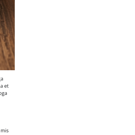
ga
a et
poga
 mis