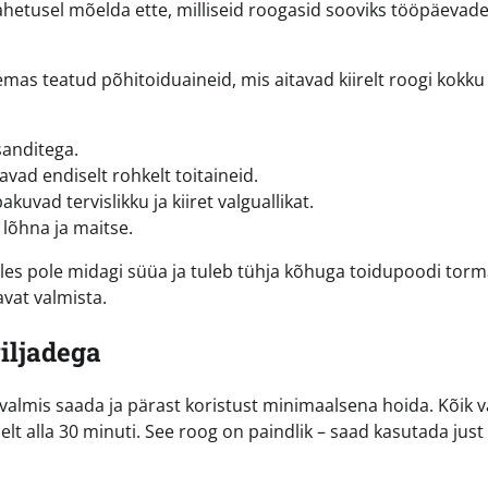
vahetusel mõelda ette, milliseid roogasid sooviks tööpäevade
emas teatud põhitoiduaineid, mis aitavad kiirelt roogi kokku
sanditega.
davad endiselt rohkelt toitaineid.
kuvad tervislikku ja kiiret valguallikat.
 lõhna ja maitse.
ulles pole midagi süüa ja tuleb tühja kõhuga toidupoodi torm
avat valmista.
viljadega
valmis saada ja pärast koristust minimaalsena hoida. Kõik va
lt alla 30 minuti. See roog on paindlik – saad kasutada just