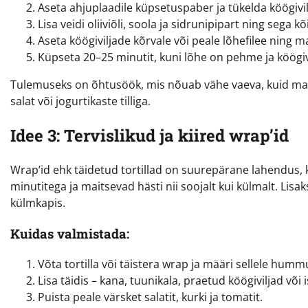
Aseta ahjuplaadile küpsetuspaber ja tükelda köögivilj
Lisa veidi oliiviõli, soola ja sidrunipipart ning sega kõ
Aseta köögiviljade kõrvale või peale lõhefilee ning ma
Küpseta 20–25 minutit, kuni lõhe on pehme ja köögiv
Tulemuseks on õhtusöök, mis nõuab vähe vaeva, kuid mait
salat või jogurtikaste tilliga.
Idee 3: Tervislikud ja kiired wrap’id
Wrap’id ehk täidetud tortillad on suurepärane lahendus, k
minutitega ja maitsevad hästi nii soojalt kui külmalt. Lis
külmkapis.
Kuidas valmistada:
Võta tortilla või täistera wrap ja määri sellele hummu
Lisa täidis – kana, tuunikala, praetud köögiviljad või 
Puista peale värsket salatit, kurki ja tomatit.