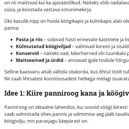
on nii maitsvad kui ka ajasäästlikud. Näiteks võib nädala
süüa, ja koostada vastava ostunimekirja.
Üks kasulik nipp on hoida köögikapis ja külmkapis alati ol
panna:
Pasta ja riis
– sobivad hästi erinevate kastmete ja li
Külmutatud köögiviljad
– valmivad kiiresti ja sisal
Konservid
– näiteks oad, kikerherned või tuunikala pa
Maitseained ja ürdid
– annavad igale toidule hõrgu
Selline baasvaru aitab vältida olukorda, kus õhtul töölt t
Nii saab lihtsatest koostisosadest hetkega midagi isuärat
Idee 1: Kiire panniroog kana ja köögi
Panniroog on ideaalne lahendus, kui soovid söögi kiiresti 
saab valmistada ühes pannis ja valmimise aeg jääb tavalise
köögivilju, mis parasjagu käepärast on.