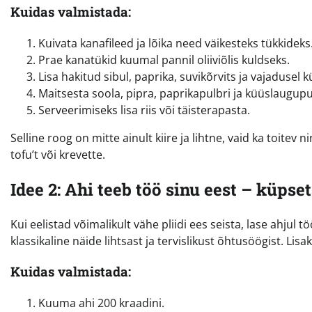
Kuidas valmistada:
Kuivata kanafileed ja lõika need väikesteks tükkideks
Prae kanatükid kuumal pannil oliiviõlis kuldseks.
Lisa hakitud sibul, paprika, suvikõrvits ja vajadusel 
Maitsesta soola, pipra, paprikapulbri ja küüslaugupu
Serveerimiseks lisa riis või täisterapasta.
Selline roog on mitte ainult kiire ja lihtne, vaid ka toitev
tofu’t või krevette.
Idee 2: Ahi teeb töö sinu eest – küpset
Kui eelistad võimalikult vähe pliidi ees seista, lase ahjul
klassikaline näide lihtsast ja tervislikust õhtusöögist. Lis
Kuidas valmistada:
Kuuma ahi 200 kraadini.