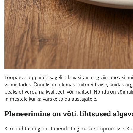
Tööpäeva lõpp võib sageli olla väsitav ning viimane asi, mi
valmistades. Õnneks on olemas. mitmeid viise, kuidas argiõ
peaks ohverdama kvaliteeti või maitset. Nõnda on võimali
inimestele kui ka värske toidu austajatele.
Planeerimine on võti: lihtsused alga
Kiired õhtusöögid ei tähenda tingimata kompromisse. Kui 