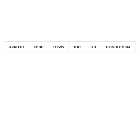
Skip
to
content
AVALEHT
KODU
TERVIS
TOIT
ILU
TEHNOLOOGIA