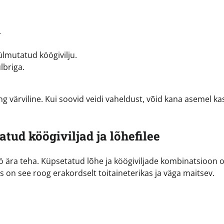
.
külmutatud köögivilju.
lbriga.
 ning värviline. Kui soovid veidi vaheldust, võid kana asemel k
atud köögiviljad ja lõhefilee
 töö ära teha. Küpsetatud lõhe ja köögiviljade kombinatsioon 
aks on see roog erakordselt toitaineterikas ja väga maitsev.