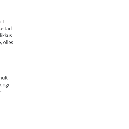
alt
mastad
likkus
, olles
nult
joogi
s: