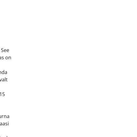
 See
as on
enda
valt
-15
kurna
aasi