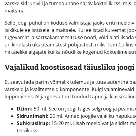
värske sidruniviil ja tumepunane särav kokteilikirss, mis l
maitsma.
Selle joogi puhul on koduse valmistaja jaoks eriti meeldi
isiklikule eelistusele ja maitsele. Kui eelistad kuivemat j
tugevamat ja särtsakamat tsitruse nooti, võid alati lisad
on kindlasti üks peamistest põhjustest, miks Tom Collins
nii täielike algajate kui ka nõudlike kogenud kokteilimeistrit
Vajalikud koostisosad täiusliku joogi
Et saavutada parim võimalik tulemus ja tuua autentne baar
värskeid ja kvaliteetseid komponente. Kuigi vajaminevaid k
lõppmaitses. Alljärgnevalt on toodud täpne ja klassikaline
Džinn:
50 ml. See on joogi tugev selgroog ja peamis
Sidrunimahl:
25 ml. Annab joogile vajaliku hapukus
Suhkrusiirup:
15-20 ml. Lisab meeldivat ja siidist 
tervikuks.