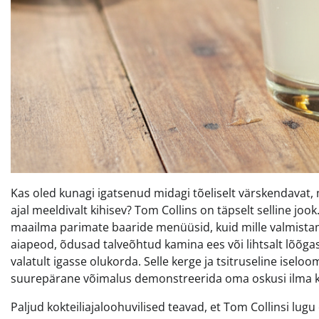
Kas oled kunagi igatsenud midagi tõeliselt värskendavat, 
ajal meeldivalt kihisev? Tom Collins on täpselt selline j
maailma parimate baaride menüüsid, kuid mille valmistami
aiapeod, õdusad talveõhtud kamina ees või lihtsalt lõõgas
valatult igasse olukorda. Selle kerge ja tsitruseline ise
suurepärane võimalus demonstreerida oma oskusi ilma kee
Paljud kokteiliajaloohuvilised teavad, et Tom Collinsi lugu