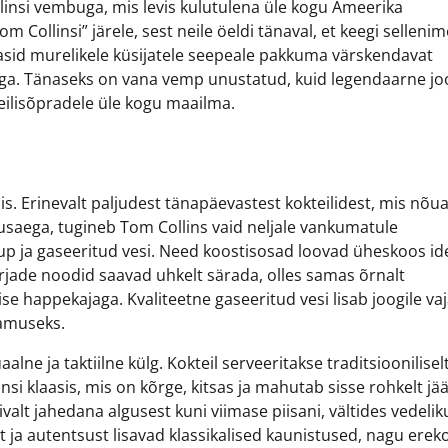
linsi vembuga, mis levis kulutulena üle kogu Ameerika
 Collinsi” järele, sest neile öeldi tänaval, et keegi sellenim
asid murelikele küsijatele seepeale pakkuma värskendavat
nimega. Tänaseks on vana vemp unustatud, kuid legendaarne jo
eilisõpradele üle kogu maailma.
is. Erinevalt paljudest tänapäevastest kokteilidest, mis nõu
stusaega, tugineb Tom Collins vaid neljale vankumatule
up ja gaseeritud vesi. Need koostisosad loovad üheskoos id
jade noodid saavad uhkelt särada, olles samas õrnalt
e happekajaga. Kvaliteetne gaseeritud vesi lisab joogile vaj
lamuseks.
lne ja taktiilne külg. Kokteil serveeritakse traditsioonilisel
insi klaasis, mis on kõrge, kitsas ja mahutab sisse rohkelt jää
valt jahedana algusest kuni viimase piisani, vältides vedelik
ust ja autentsust lisavad klassikalised kaunistused, nagu erek