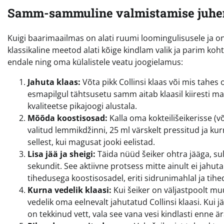
Samm-sammuline valmistamise juhe
Kuigi baarimaailmas on alati ruumi loomingulisusele ja o
klassikaline meetod alati kõige kindlam valik ja parim koh
endale ning oma külalistele veatu joogielamus:
Jahuta klaas:
Võta pikk Collinsi klaas või mis tahes
esmapilgul tähtsusetu samm aitab klaasil kiiresti m
kvaliteetse pikajoogi alustala.
Mõõda koostisosad:
Kalla oma kokteilišeikerisse (v
valitud lemmikdžinni, 25 ml värskelt pressitud ja ku
sellest, kui magusat jooki eelistad.
Lisa jää ja sheigi:
Täida nüüd šeiker ohtra jääga, sul
sekundit. See aktiivne protsess mitte ainult ei jahut
tihedusega koostisosadel, eriti sidrunimahlal ja tihed
Kurna vedelik klaasi:
Kui šeiker on väljastpoolt muu
vedelik oma eelnevalt jahutatud Collinsi klaasi. Kui j
on tekkinud vett, vala see vana vesi kindlasti enne är