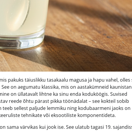
mis pakuks täiuslikku tasakaalu magusa ja hapu vahel, olles
ook. See on aegumatu klassika, mis on aastakümneid kaunista
ne on üllatavalt lihtne ka sinu enda koduköögis. Suvised
tav reede õhtu pärast pikka töönädalat – see kokteil sobib
loom teeb sellest paljude lemmiku ning kodubaarmeni jaoks on
ruliste tehnikate või eksootiliste komponentideta.
 on sama värvikas kui jook ise. See ulatub tagasi 19. sajandis