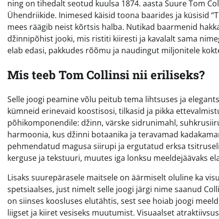
ning on tihedalt seotud kuulsa 1874. aasta Suure Tom Col
Ühendriikide. Inimesed käisid toona baarides ja küsisid “Tom
mees räägib neist kõrtsis halba. Nutikad baarmenid hakk
džinnipõhist jooki, mis ristiti kiiresti ja kavalalt sama 
elab edasi, pakkudes rõõmu ja naudingut miljonitele kokt
Mis teeb Tom Collinsi nii eriliseks?
Selle joogi peamine võlu peitub tema lihtsuses ja elegants
kümneid erinevaid koostisosi, tilkasid ja pikka ettevalmi
põhikomponendile: džinn, värske sidrunimahl, suhkrusiir
harmoonia, kus džinni botaanika ja teravamad kadakamar
pehmendatud magusa siirupi ja ergutatud erksa tsitruselis
kerguse ja tekstuuri, muutes iga lonksu meeldejäävaks e
Lisaks suurepärasele maitsele on äärmiselt oluline ka visuaa
spetsiaalses, just nimelt selle joogi järgi nime saanud Coll
on siinses koosluses elutähtis, sest see hoiab joogi meeldi
liigset ja kiiret vesiseks muutumist. Visuaalset atraktiivs