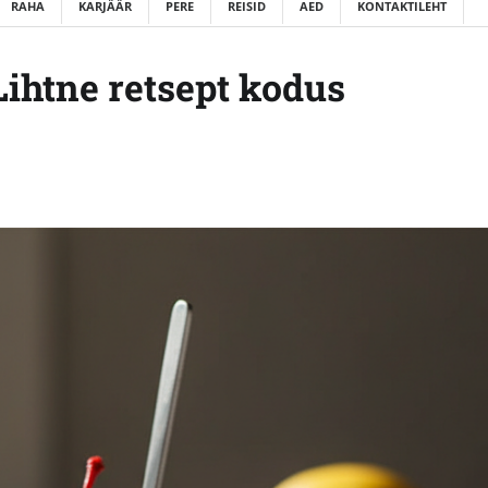
RAHA
KARJÄÄR
PERE
REISID
AED
KONTAKTILEHT
Lihtne retsept kodus