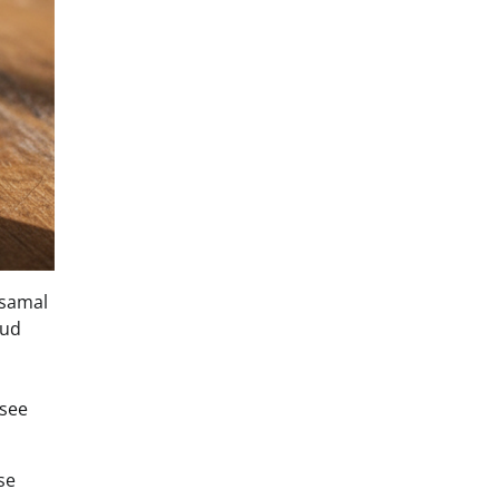
 samal
nud
 see
se