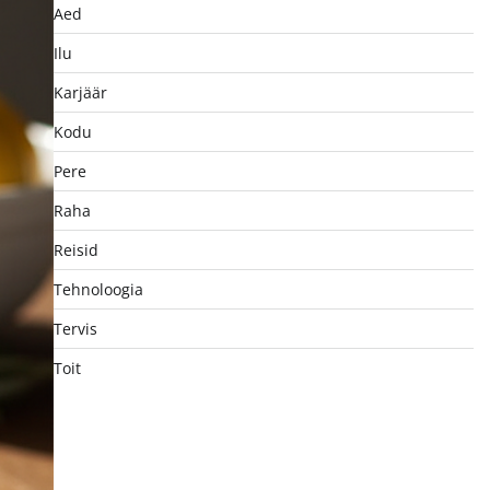
Aed
Ilu
Karjäär
Kodu
Pere
Raha
Reisid
Tehnoloogia
Tervis
Toit