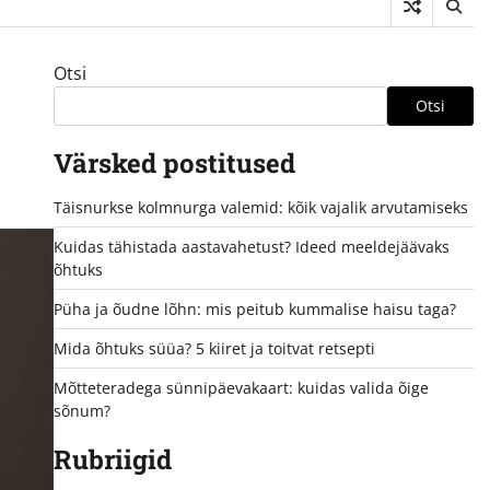
Otsi
Otsi
Värsked postitused
Täisnurkse kolmnurga valemid: kõik vajalik arvutamiseks
Kuidas tähistada aastavahetust? Ideed meeldejäävaks
õhtuks
Püha ja õudne lõhn: mis peitub kummalise haisu taga?
Mida õhtuks süüa? 5 kiiret ja toitvat retsepti
Mõtteteradega sünnipäevakaart: kuidas valida õige
sõnum?
Rubriigid