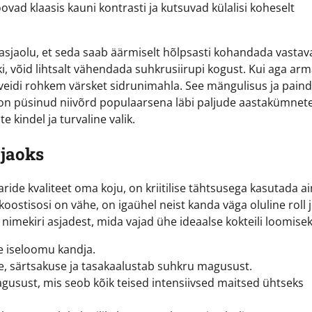
oovad klaasis kauni kontrasti ja kutsuvad külalisi koheselt
v asjaolu, et seda saab äärmiselt hõlpsasti kohandada vastav
ooki, võid lihtsalt vähendada suhkrusiirupi kogust. Kui aga ar
a veidi rohkem värsket sidrunimahla. See mängulisus ja paind
 on püsinud niivõrd populaarsena läbi paljude aastakümnete
e kindel ja turvaline valik.
 jaoks
ide kvaliteet oma koju, on kriitilise tähtsusega kasutada ai
oostisosi on vähe, on igaühel neist kanda väga oluline roll 
 nimekiri asjadest, mida vajad ühe ideaalse kokteili loomisek
e iseloomu kandja.
e, särtsakuse ja tasakaalustab suhkru magusust.
magusust, mis seob kõik teised intensiivsed maitsed ühtseks