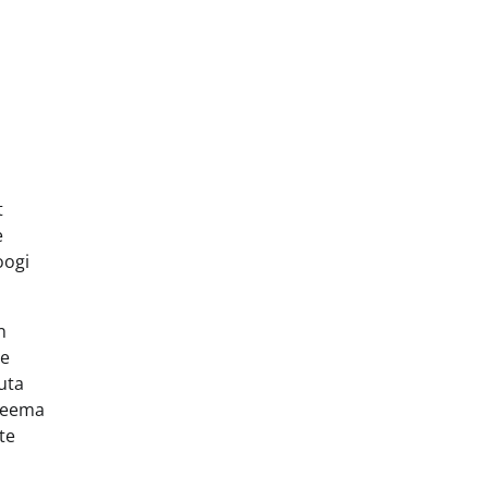
t
e
oogi
n
de
uta
 keema
te