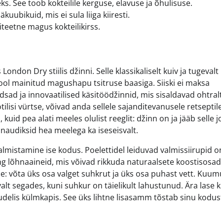
. See toob kokteilile kerguse, elavuse ja õhulisuse.
kuubikuid, mis ei sula liiga kiiresti.
liteetne magus kokteilikirss.
ondon Dry stiilis džinni. Selle klassikaliselt kuiv ja tugevalt
pool mainitud magushapu tsitruse baasiga. Siiski ei maksa
sad ja innovaatilised käsitöödžinnid, mis sisaldavad ohtral
ootilisi vürtse, võivad anda sellele sajanditevanusele retseptil
kuid pea alati meeles olulist reeglit: džinn on ja jääb selle j
t naudiksid hea meelega ka iseseisvalt.
almistamine ise kodus. Poelettidel leiduvad valmissiirupid o
 ning lõhnaaineid, mis võivad rikkuda naturaalsete koostisosa
ne: võta üks osa valget suhkrut ja üks osa puhast vett. Kuum
evalt segades, kuni suhkur on täielikult lahustunud. Ära lase
pudelis külmkapis. See üks lihtne lisasamm tõstab sinu kodus