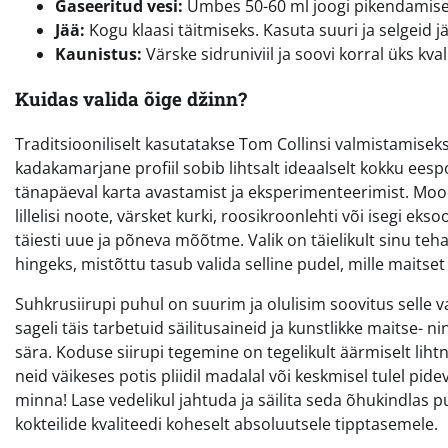
Gaseeritud vesi:
Umbes 50-60 ml joogi pikendamiseks
Jää:
Kogu klaasi täitmiseks. Kasuta suuri ja selgeid jää
Kaunistus:
Värske sidruniviil ja soovi korral üks kva
Kuidas valida õige džinn?
Traditsiooniliselt kasutatakse Tom Collinsi valmistamiseks L
kadakamarjane profiil sobib lihtsalt ideaalselt kokku ees
tänapäeval karta avastamist ja eksperimenteerimist. Mood
lillelisi noote, värsket kurki, roosikroonlehti või isegi eks
täiesti uue ja põneva mõõtme. Valik on täielikult sinu teha, 
hingeks, mistõttu tasub valida selline pudel, mille maitse
Suhkrusiirupi puhul on suurim ja olulisim soovitus selle v
sageli täis tarbetuid säilitusaineid ja kunstlikke maitse-
sära. Koduse siirupi tegemine on tegelikult äärmiselt liht
neid väikeses potis pliidil madalal või keskmisel tulel pid
minna! Lase vedelikul jahtuda ja säilita seda õhukindlas 
kokteilide kvaliteedi koheselt absoluutsele tipptasemele.