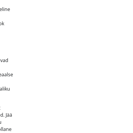
eline
ok
avad
eaalse
aliku
t
d. Jää
u
ollane