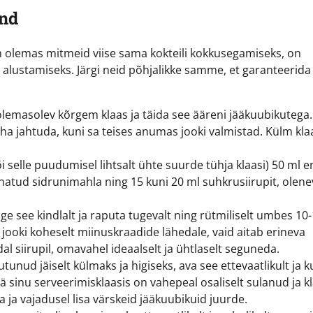
nd
n olemas mitmeid viise sama kokteili kokkusegamiseks, on
t alustamiseks. Järgi neid põhjalikke samme, et garanteerida
 olemasolev kõrgem klaas ja täida see ääreni jääkuubikutega.
aha jahtuda, kuni sa teises anumas jooki valmistad. Külm kla
õi selle puudumisel lihtsalt ühte suurde tühja klaasi) 50 ml 
rnatud sidrunimahla ning 15 kuni 20 ml suhkrusiirupit, olene
ge see kindlalt ja raputa tugevalt ning rütmiliselt umbes 10
a jooki koheselt miinuskraadide lähedale, vaid aitab erineva
al siirupil, omavahel ideaalselt ja ühtlaselt seguneda.
tunud jäiselt külmaks ja higiseks, ava see ettevaatlikult ja 
ää sinu serveerimisklaasis on vahepeal osaliselt sulanud ja kl
a ja vajadusel lisa värskeid jääkuubikuid juurde.