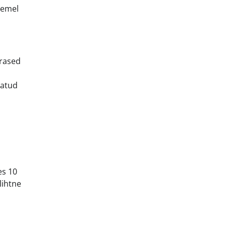
semel
ärased
tatud
es 10
lihtne