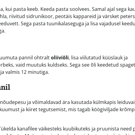
a, kui pasta keeb. Keeda pasta soolvees. Samal ajal sega ka
la, riivitud sidrunikoor, peotäis kappareid ja värsket peterse
keeduvett. Sega pasta tuunikalaseguga ja lisa vajadusel keedu
ga.
 Kuumuta pannil ohtralt
oliiviõli
, lisa viilutatud küüslauk ja
õrbeks, vaid muutuks kuldseks. Sega see õli keedetud spage
 ja valmis 12 minutiga.
nil
 nõudepesu ja võimaldavad ära kasutada külmkapis leiduva
kuumust ja kiiret tegutsemist, mis tagab köögiviljade krõm
 Tükelda kanafilee väikesteks kuubikuteks ja pruunista need p