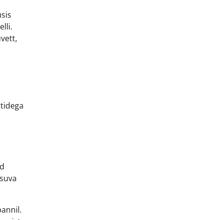
usis
lli.
vett,
ttidega
id
psuva
annil.