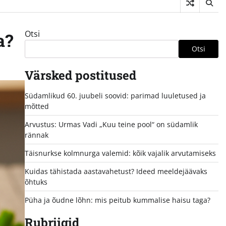
Otsi
a?
Otsi
Värsked postitused
Südamlikud 60. juubeli soovid: parimad luuletused ja
mõtted
Arvustus: Urmas Vadi „Kuu teine pool“ on südamlik
rännak
Täisnurkse kolmnurga valemid: kõik vajalik arvutamiseks
Kuidas tähistada aastavahetust? Ideed meeldejäävaks
õhtuks
Püha ja õudne lõhn: mis peitub kummalise haisu taga?
Rubriigid