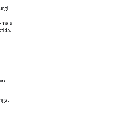
urgi
vmaisi,
stida.
või
iga.