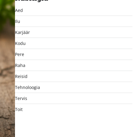
Aed
Ilu
Karjäär
Kodu
Pere
Raha
Reisid
Tehnoloogia
Tervis
Toit