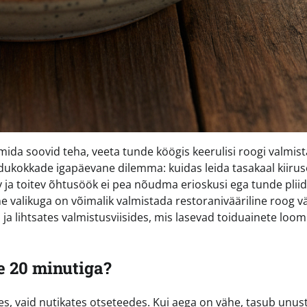
 mida soovid teha, veeta tunde köögis keerulisi roogi valmis
dukokkade igapäevane dilemma: kuidas leida tasakaal kiirus
v ja toitev õhtusöök ei pea nõudma erioskusi ega tunde pliid
ne valikuga on võimalik valmistada restoranivääriline roog 
s ja lihtsates valmistusviisides, mis lasevad toiduainete loom
e 20 minutiga?
ses, vaid nutikates otseteedes. Kui aega on vähe, tasub unus