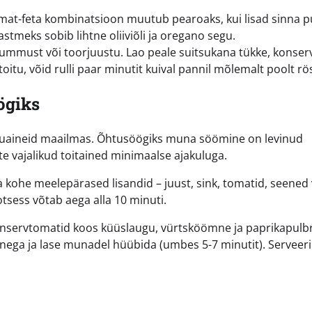
omat-feta kombinatsioon muutub pearoaks, kui lisad sinna p
astmeks sobib lihtne oliiviõli ja oregano segu.
 hummust või toorjuustu. Lao peale suitsukana tükke, konser
 toitu, võid rulli paar minutit kuival pannil mõlemalt poolt rö
ögiks
iduaineid maailmas. Õhtusöögiks muna söömine on levinud
te vajalikud toitained minimaalse ajakuluga.
sa kohe meelepärased lisandid – juust, sink, tomatid, seened 
otsess võtab aega alla 10 minuti.
servtomatid koos küüslaugu, vürtsköömne ja paprikapulbr
anega ja lase munadel hüübida (umbes 5-7 minutit). Serveeri