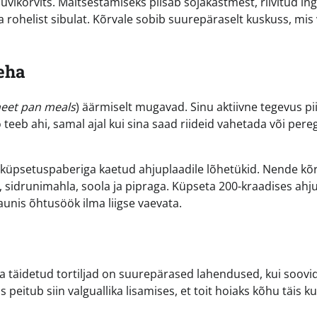
vikõrvits. Maitsestamiseks piisab sojakastmest, riivitud ing
a rohelist sibulat. Kõrvale sobib suurepäraselt kuskuss, mis
teha
eet pan meals
) äärmiselt mugavad. Sinu aktiivne tegevus p
teeb ahi, samal ajal kui sina saad riideid vahetada või pere
ta küpsetuspaberiga kaetud ahjuplaadile lõhetükid. Nende kõ
õli, sidrunimahla, soola ja pipraga. Küpseta 200-kraadises ahj
aunis õhtusöök ilma liigse vaevata.
ja täidetud tortiljad on suurepärased lahendused, kui soovi
us peitub siin valguallika lisamises, et toit hoiaks kõhu täis k