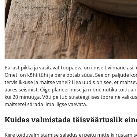
Pärast pikka ja väsitavat tööpäeva on ilmselt viimane asi,
Ometi on kõht tühi ja pere ootab süüa. See on paljude ko
tervislikkuse ja maitse vahel? Hea uudis on see, et maitse
ääres seismist. Õige planeerimise ja mõne nutika toiduai
kui 20 minutiga. Võti peitub strateegilises tooraine valiku
maitsetel särada ilma liigse vaevata.
Kuidas valmistada täisväärtuslik ein
Kiire toiduvalmistamise saladus ei peitu mitte kiirustami