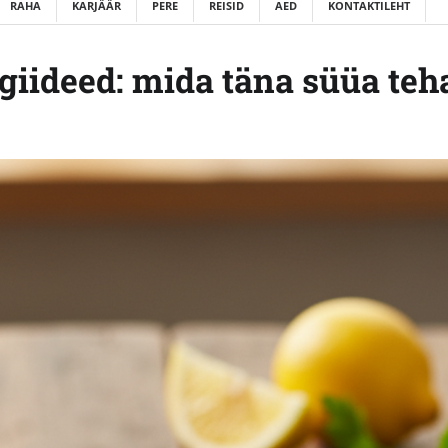
RAHA
KARJÄÄR
PERE
REISID
AED
KONTAKTILEHT
giideed: mida täna süüa teh