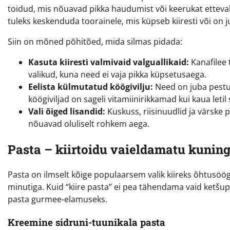
toidud, mis nõuavad pikka haudumist või keerukat etteval
tuleks keskenduda toorainele, mis küpseb kiiresti või on j
Siin on mõned põhitõed, mida silmas pidada:
Kasuta kiiresti valmivaid valguallikaid:
Kanafilee 
valikud, kuna need ei vaja pikka küpsetusaega.
Eelista külmutatud köögivilju:
Need on juba pestu
köögiviljad on sageli vitamiinirikkamad kui kaua leti
Vali õiged lisandid:
Kuskuss, riisinuudlid ja värske 
nõuavad oluliselt rohkem aega.
Pasta – kiirtoidu vaieldamatu kunin
Pasta on ilmselt kõige populaarsem valik kiireks õhtusöö
minutiga. Kuid “kiire pasta” ei pea tähendama vaid ketšup
pasta gurmee-elamuseks.
Kreemine sidruni-tuunikala pasta