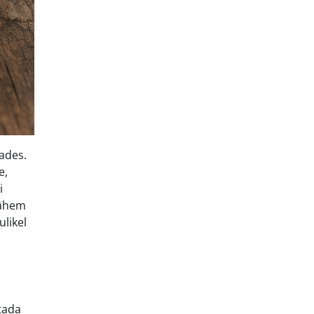
tades.
e,
i
vähem
ulikel
tada