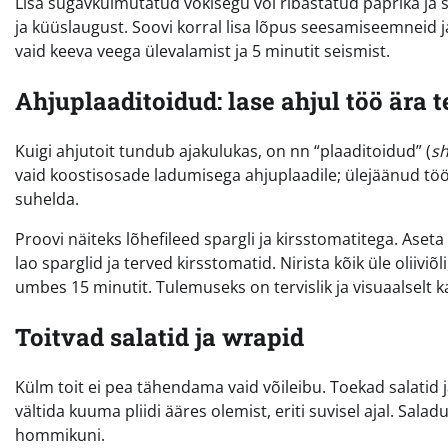
Lisa sügavkülmutatud vokisegu või ribastatud paprika ja su
ja küüslaugust. Soovi korral lisa lõpus seesamiseemneid j
vaid keeva veega ülevalamist ja 5 minutit seismist.
Ahjuplaaditoidud: lase ahjul töö ära 
Kuigi ahjutoit tundub ajakulukas, on nn “plaaditoidud” (
sh
vaid koostisosade ladumisega ahjuplaadile; ülejäänud töö 
suhelda.
Proovi näiteks lõhefileed spargli ja kirsstomatitega. Ase
lao sparglid ja terved kirsstomatid. Nirista kõik üle oliivi
umbes 15 minutit. Tulemuseks on tervislik ja visuaalselt k
Toitvad salatid ja wrapid
Külm toit ei pea tähendama vaid võileibu. Toekad salatid 
vältida kuuma pliidi ääres olemist, eriti suvisel ajal. Salad
hommikuni.