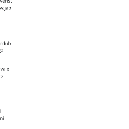
verist
 vajab
iirdub
ga
rvale
us
d
uni