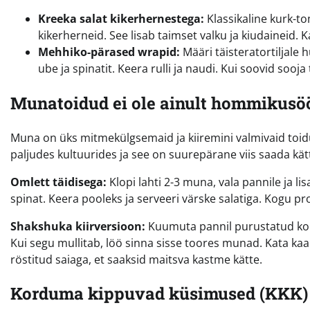
Kreeka salat kikerhernestega:
Klassikaline kurk-t
kikerherneid. See lisab taimset valku ja kiudaineid. K
Mehhiko-pärased wrapid:
Määri täisteratortiljale
ube ja spinatit. Keera rulli ja naudi. Kui soovid sooja
Munatoidud ei ole ainult hommikusö
Muna on üks mitmekülgsemaid ja kiiremini valmivaid to
paljudes kultuurides ja see on suurepärane viis saada kät
Omlett täidisega:
Klopi lahti 2-3 muna, vala pannile ja li
spinat. Keera pooleks ja serveeri värske salatiga. Kogu pr
Shakshuka kiirversioon:
Kuumuta pannil purustatud kon
Kui segu mullitab, löö sinna sisse toores munad. Kata ka
röstitud saiaga, et saaksid maitsva kastme kätte.
Korduma kippuvad küsimused (KKK)