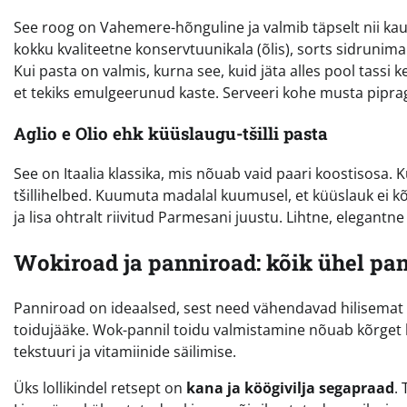
See roog on Vahemere-hõnguline ja valmib täpselt nii kau
kokku kvaliteetne konservtuunikala (õlis), sorts sidrunimah
Kui pasta on valmis, kurna see, kuid jäta alles pool tassi 
et tekiks emulgeerunud kaste. Serveeri kohe musta pipra
Aglio e Olio ehk küüslaugu-tšilli pasta
See on Itaalia klassika, mis nõuab vaid paari koostisosa.
tšillihelbed. Kuumuta madalal kuumusel, et küüslauk ei k
ja lisa ohtralt riivitud Parmesani juustu. Lihtne, elegantne
Wokiroad ja panniroad: kõik ühel pan
Panniroad on ideaalsed, sest need vähendavad hilisemat
toidujääke. Wok-pannil toidu valmistamine nõuab kõrget 
tekstuuri ja vitamiinide säilimise.
Üks lollikindel retsept on
kana ja köögivilja segapraad
.