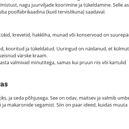
mistust, nagu juurviljade koorimine ja tükeldamine. Selle a
uba poolfabrikaadina (kuid tervislikuna) saadaval.
tükid, krevetid, hakkliha, munad või konservoad on suurep
d, kooritud ja tükeldatud. Uuringud on näidanud, et külmu
l seisnud värske kraam.
pasta valmivad minutitega, samas kui pruun riis või kartulid
gas
giks, ja seda põhjusega. See on odav, maitsev ja valmib umb
i ja makaronide segamist. Siin on paar ideed, kuidas muuta 