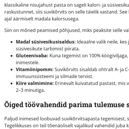
klassikaline nisujahust pasta on sageli kalori- ja süsivesi
raskustunnet, siis suvikõrvits on selle täielik vastand. Se
ajal äärmiselt madala kalorsusega.
Siin on mõned peamised põhjused, miks peaksite selle v
Madal süsivesikusisaldus:
Ideaalne valik neile, kes
süsivesikute tarbimist piirata.
Gluteenivaba:
Kuna tegemist on 100% köögiviljaga, s
inimestele.
Vitamiinipomm:
Suvikõrvits sisaldab ohtralt A- ja 
immuunsüsteemi ja silmade tervist.
Kiire valmimine:
Erinevalt kuivatatud pastast, mis 
2–3 minutiga.
Õiged töövahendid parima tulemuse 
Paljud inimesed loobuvad suvikõrvitsapasta tegemisest, sest
Tegelikkuses on teil tõenäoliselt vajalikud vahendid juba k