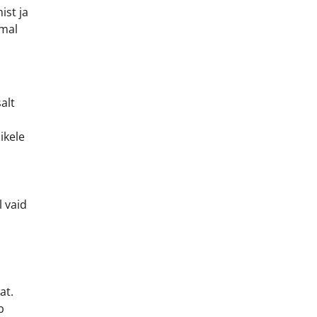
ist ja
amal
alt
ikele
l vaid
at.
b