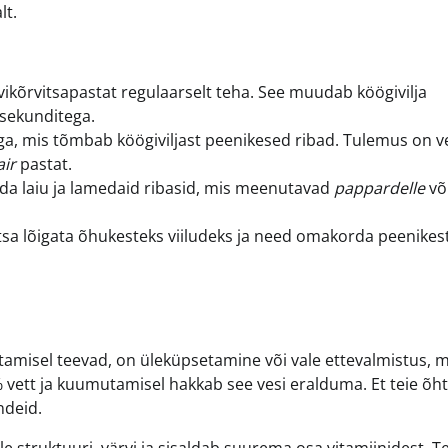
lt.
ikõrvitsapastat regulaarselt teha. See muudab köögivilja
 sekunditega.
ga, mis tõmbab köögiviljast peenikesed ribad. Tulemus on ve
air
pastat.
ada laiu ja lamedaid ribasid, mis meenutavad
pappardelle
võ
tsa lõigata õhukesteks viiludeks ja need omakorda peenikes
amisel teevad, on üleküpsetamine või vale ettevalmistus, mi
5% vett ja kuumutamisel hakkab see vesi eralduma. Et teie õ
ndeid.