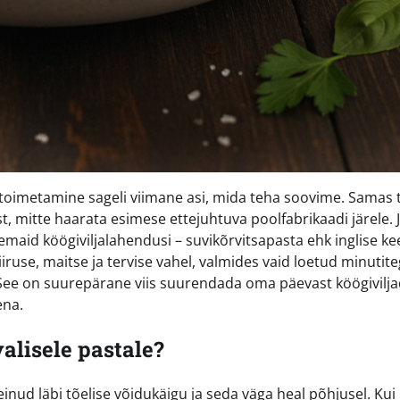
si toimetamine sageli viimane asi, mida teha soovime. Samas
st, mitte haarata esimese ettejuhtuva poolfabrikaadi järele. 
maid köögiviljalahendusi – suvikõrvitsapasta ehk inglise ke
ruse, maitse ja tervise vahel, valmides vaid loetud minutit
 See on suurepärane viis suurendada oma päevast köögivilj
ena.
alisele pastale?
einud läbi tõelise võidukäigu ja seda väga heal põhjusel. Kui