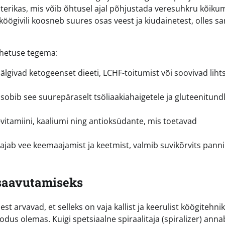
kuterikas, mis võib õhtusel ajal põhjustada veresuhkru kõikum
e köögivili koosneb suures osas veest ja kiudainetest, olles s
ahetuse tegema:
 jälgivad ketogeenset dieeti, LCHF-toitumist või soovivad lihts
obib see suurepäraselt tsöliaakiahaigetele ja gluteenitundl
C-vitamiini, kaaliumi ning antioksüdante, mis toetavad
vajab vee keemaajamist ja keetmist, valmib suvikõrvits panni
saavutamiseks
 arvavad, et selleks on vaja kallist ja keerulist köögitehnik
odus olemas. Kuigi spetsiaalne spiraalitaja (spiralizer) anna