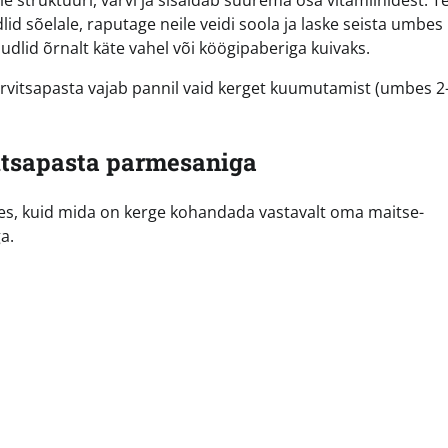
e struktuuri, värvi ja sisaldab suurema osa vitamiinidest. T
id sõelale, raputage neile veidi soola ja laske seista umbes
uudlid õrnalt käte vahel või köögipaberiga kuivaks.
kõrvitsapasta vajab pannil vaid kerget kuumutamist (umbes 2
itsapasta parmesaniga
es, kuid mida on kerge kohandada vastavalt oma maitse-
a.