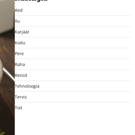
Aed
Ilu
Karjäär
Kodu
Pere
Raha
Reisid
Tehnoloogia
Tervis
Toit