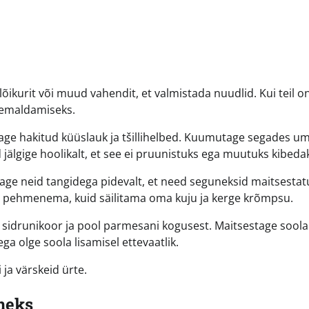
õikurit või muud vahendit, et valmistada nuudlid. Kui teil o
eemaldamiseks.
sage hakitud küüslauk ja tšillihelbed. Kuumutage segades u
jälgige hoolikalt, et see ei pruunistuks ega muutuks kibeda
gage neid tangidega pidevalt, et need seguneksid maitsesta
di pehmenema, kuid säilitama oma kuju ja kerge krõmpsu.
d sidrunikoor ja pool parmesani kogusest. Maitsestage soola
a olge soola lisamisel ettevaatlik.
ja värskeid ürte.
ineks