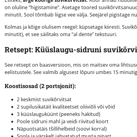
Esiteks,
ärge koorige suvikõrvitsat
. Koor annab nuudlitel
on oluline “higistamine”. Asetage toored suvikõrvitsanuudl
minutit. Sool tõmbab liigse vee välja. Seejärel pigistage n
Kolmas ja kõige olulisem reegel: küpsetage kiiresti. Suvi
minutit), et see säilitaks oma “al dente” tekstuuri.
Retsept: Küüslaugu-sidruni suvikõrv
See retsept on baasversioon, mis on maitsev oma lihtsus
eelistustele. See valmib algusest lõpuni umbes 15 minutig
Koostisosad (2 portsjonit):
2 keskmist suvikõrvitsat
2 supilusikatäit kvaliteetset oliiviõli või võid
3 küüslauguküünt (peeneks hakitud)
Poole sidruni mahl ja veidi riivitud koort
Näpuotsatäis tšillihelbeid (soovi korral)
Soola ja värskelt jahvatatud musta pipart