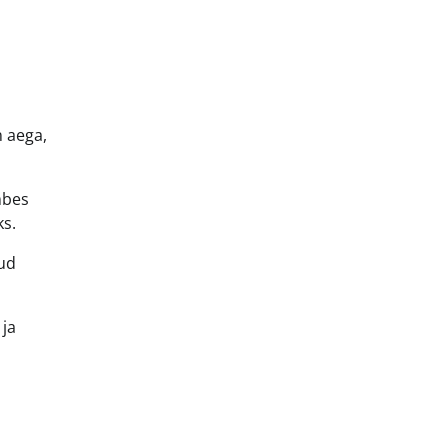
n aega,
mbes
ks.
tud
 ja