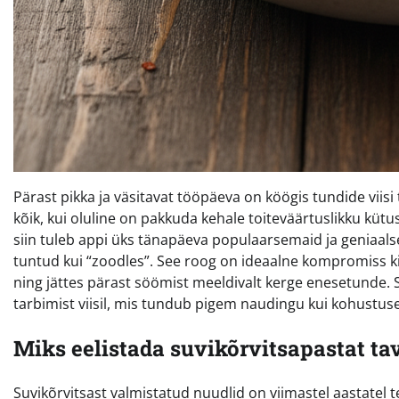
Pärast pikka ja väsitavat tööpäeva on köögis tundide vii
kõik, kui oluline on pakkuda kehale toiteväärtuslikku kütu
siin tuleb appi üks tänapäeva populaarsemaid ja geniaalse
tuntud kui “zoodles”. See roog on ideaalne kompromiss kii
ning jättes pärast söömist meeldivalt kerge enesetunde.
tarbimist viisil, mis tundub pigem naudingu kui kohustus
Miks eelistada suvikõrvitsapastat tav
Suvikõrvitsast valmistatud nuudlid on viimastel aastatel t