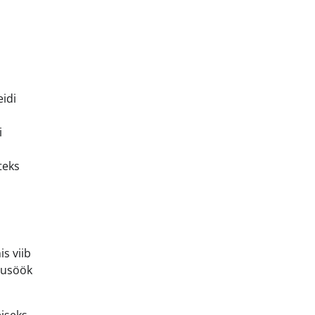
idi
i
teks
s viib
htusöök