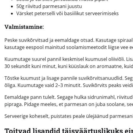
50g riivitud parmesani juustu
Värsket peterselli või basiilikut serveerimiseks
Valmistamine:
Peske suvikõrvitsad ja eemaldage otsad. Kasutage spiraall
kasutage eespool mainitud soolamismeetodit liigse vee 
Kuumutage suurel pannil keskmisel kuumusel oliiviõli. Li
30 sekundit kuni minut, kuni küüslauk on aromaatne, kuid 
Tõstke kuumust ja lisage pannile suvikõrvitsanuudlid. Se
õliga. Kuumutage vaid 2–3 minutit. Suvikõrvits peaks vei
Eemaldage pann tulelt. Segage hulka sidrunimahl, riivitu
pipraga. Pidage meeles, et parmesan on juba soolane, seeg
Serveerige koheselt, puistates peale ülejäänud parmesani 
Toitvad lisandid täisväärtuslikuks e