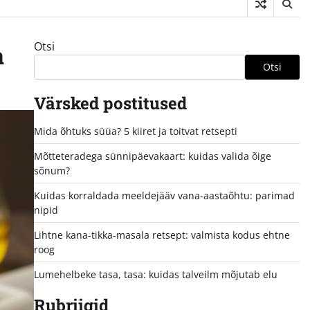
Otsi
a
Otsi
Värsked postitused
Mida õhtuks süüa? 5 kiiret ja toitvat retsepti
Mõtteteradega sünnipäevakaart: kuidas valida õige
sõnum?
Kuidas korraldada meeldejääv vana-aastaõhtu: parimad
nipid
Lihtne kana-tikka-masala retsept: valmista kodus ehtne
roog
Lumehelbeke tasa, tasa: kuidas talveilm mõjutab elu
Rubriigid