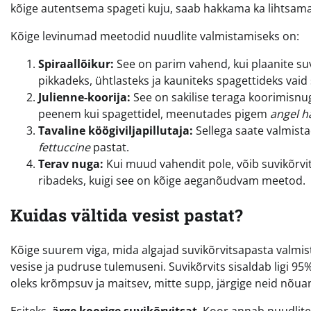
kõige autentsema spageti kuju, saab hakkama ka lihtsama
Kõige levinumad meetodid nuudlite valmistamiseks on:
Spiraallõikur:
See on parim vahend, kui plaanite suv
pikkadeks, ühtlasteks ja kauniteks spagettideks vaid
Julienne-koorija:
See on sakilise teraga koorimisnu
peenem kui spagettidel, meenutades pigem
angel h
Tavaline köögiviljapillutaja:
Sellega saate valmist
fettuccine
pastat.
Terav nuga:
Kui muud vahendit pole, võib suvikõrvi
ribadeks, kuigi see on kõige aeganõudvam meetod.
Kuidas vältida vesist pastat?
Kõige suurem viga, mida algajad suvikõrvitsapasta valmist
vesise ja pudruse tulemuseni. Suvikõrvits sisaldab ligi 9
oleks krõmpsuv ja maitsev, mitte supp, järgige neid nõua