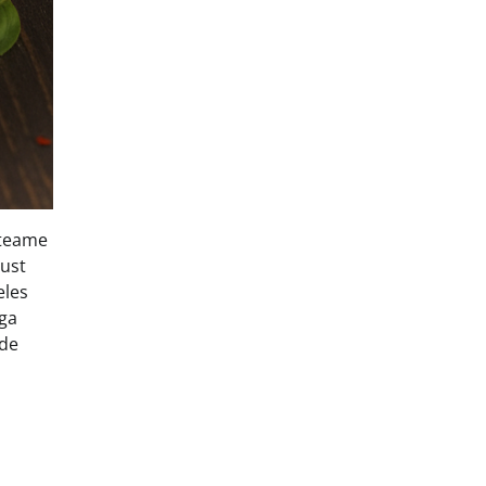
 teame
Just
eles
ega
ade