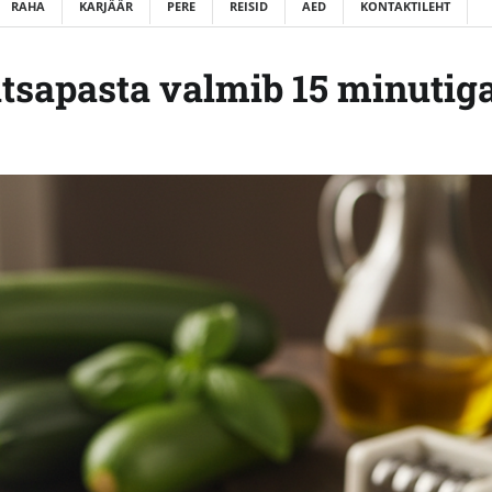
RAHA
KARJÄÄR
PERE
REISID
AED
KONTAKTILEHT
vitsapasta valmib 15 minutig