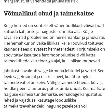
märgamist, et vähendada jahukaste riski.
Võimalikud ohud ja taimekaitse
Kuigi herned on suhteliselt vähenõudlikud, võivad nad
sattuda kahjurite ja haiguste rünnaku alla. Kõige
tavalisemad probleemid on hernemähkur ja jahukaste.
Hernemähkur on väike liblikas, kelle röövikud toituvad
kaunade sees olevatest herneteradest. Tõrjumiseks on
soovitatav kasutada feromoonpüüniseid või katta
taimed tiheda kattelooriga ajal, kui liblikad munevad.
Jahukaste avaldub valge kirmena lehtedel ja vartel. See
levib sageli soojal ja niiskel suvel, kui õhuringlus
taimede vahel on kehv. Vältige taimede tihedat külvi ja
hoidke peenra ümbrus puhas umbrohust. Kui märkate
haiguse esimesi tundemärke, eemaldage kahjustatud
lehed ja vajadusel kasutage looduslikke
taimekaitsevahendeid, nagu nõgeseleotis või