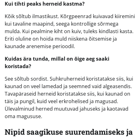
Kui tihti peaks herneid kastma?
Kõik sõltub ilmastikust. Kõrgpeenrad kuivavad kiiremini
kui tavaline maapind, seega kontrollige sõrmega
mulda. Kui pealmine kiht on kuiv, tuleks kindlasti kasta.
Eriti oluline on hoida muld niiskena õitsemise ja
kaunade arenemise perioodil.
Kuidas ära tunda, millal on õige aeg saaki
koristada?
See sõltub sordist. Suhkruherneid koristatakse siis, kui
kaunad on veel lamedad ja seemned vaid algeasendis.
Tavapäraseid herneid koristatakse siis, kui kaunad on
täis ja pungil, kuid veel erkrohelised ja magusad.
Ülevalminud herned muutuvad jahuseks ja kaotavad
oma magususe.
Nipid saagikuse suurendamiseks ja