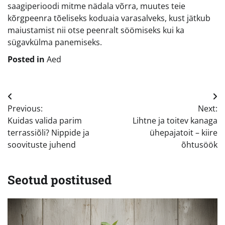
saagiperioodi mitme nädala võrra, muutes teie
kõrgpeenra tõeliseks koduaia varasalveks, kust jätkub
maiustamist nii otse peenralt söömiseks kui ka
sügavkülma panemiseks.
Posted in
Aed
Navigeerimine
Previous:
Next:
Kuidas valida parim
Lihtne ja toitev kanaga
terrassiõli? Nippide ja
ühepajatoit – kiire
soovituste juhend
õhtusöök
Seotud postitused