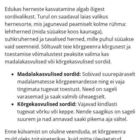
Edukas herneste kasvatamine algab õigest
sordivalikust. Turul on saadaval laias valikus
hernesorte, mis jagunevad peamiselt kolme rühma:
lehtherned (mida süüakse koos kaunaga),
suhkruherned ja tavalised herned, mille puhul süüakse
vaid seemneid. Sõltuvalt teie kõrgpeenra kõrgusest ja
toestamise võimalustest peaksite valima kas
madalakasvulised või kõrgekasvulised sordid.
Madalakasvulised sordid:
Sobivad suurepäraselt
madalamatesse kõrgpeenardesse ning ei vaja
tingimata tugevat toestust. Need on sageli
varasemad ja saak valmib üheaegselt.
Kõrgekasvulised sordid:
Vajavad kindlasti
tugevat võrku või keppe. Nende saagikus on sageli
suurem ja nad annavad saaki pikema aja vältel.
Enne külvamist on oluline veenduda, et kõrgpeenra
muld oleks toitaineterikas, kuid mitte üleväetatud.