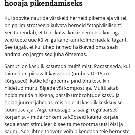
hooaja pikendamiseks
Kui soovite nautida värskeid herneid pikema aja vältel,
on parim strateegia külvata herneid “etapiviisiliselt”.
See tähendab, et te ei külva kõiki seemneid korraga,
vaid teete uue külvi iga kahe kuni kolme nädala tagant.
See tagab, et kui ühed taimed hakkavad oma saaki
andma, on järgmised juba õitsemas.
Samuti on kasulik kasutada multšimist. Pärast seda, kui
taimed on piisavalt kasvanud (umbes 10-15 cm
kõrgused), katke kõrgpeenra pind õhukese kihi
niidetud muru, õlgede või kompostiga. Multš aitab
hoida mulda niiskena, pärsib umbrohtude kasvu ja
hoiab juured jahedas, mis on eriti kasulik kesksuvise
kuumuse ajal. Ärge unustage ka saagi regulaarset
korjamist – mida rohkem te küpseid kaunu korjate,
seda enam stimuleerib see taime tootma uusi õisi ja
kaunu. See lihtne töövõte võib pikendada teie herneste