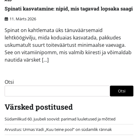
Spinati kasvatamine: nipid, mis tagavad lopsaka saagi
11. Märts 2026
Spinat on kahtlemata üks tänuväärsemaid
lehtköögivilju, mida koduaias kasvatada, pakkudes
uskumatult suurt toiteväärtust minimaalse vaevaga.
See on vitamiinipomm, mis valmib kiiresti ja võimaldab
nautida värsket […]
Otsi
Otsi
Värsked postitused
Südamlikud 60. juubeli soovid: parimad luuletused ja mõtted
Arvustus: Urmas Vadi „Kuu teine pool“ on südamlik rännak