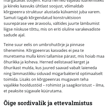
märgatavalt soojem. Kuna herned vajavad idanemiseks
ja kiireks kasvuks ühtlast soojust, võimaldab
kõrgpeenra struktuur alustada külvamist juba varem.
Samuti tagab kõrgendatud konstruktsioon
suurepärase vee äravoolu, vältides juurte lämbumist
liigse niiskuse tõttu, mis on eriti oluline varakevadiste
sadude ajal.
Teine suur eelis on umbrohutõrje ja pinnase
tihenemine. Kõrgpeenras kasvades ei pea te
muretsema mulla kinni tallamise pärast, mis hoiab maa
õhurikka ja koheva. Herned eelistavad kerget ja
õhurikast mulda, kus juured saavad vabalt laieneda
ning lämmastikku siduvad mügarbakterid optimaalselt
toimida. Lisaks on kõrgpeenras mugavam teha
vajalikke hooldustöid – rohimist ja saagikoristust – ilma,
et peaksite sügavale küürutama.
Õige sordivalik ja ettevalmistus