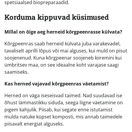
spetsiaalsed biopreparaadid.
Korduma kippuvad küsimused
Millal on õige aeg herneid kõrgpeenrasse külvata?
Kõrgpeenras saab herneid külvata juba varakevadel,
tavaliselt aprilli lõpus või mai alguses, kui muld on pisut
soojenenud. Kuna kõrgpeenar soojeneb kiiremini kui
ümbritsev maa, on see ideaalne koht varajase saagi
saamiseks.
Kas herned vajavad kõrgpeenras väetamist?
Herned on väga iseseisvad taimed. Nad suudavad ise
õhust lämmastikku siduda, seega liigne väetamine on
pigem kahjulik. Piisab, kui segate enne istutamist
mulda natuke küpset komposti, mis annab taimedele
piisavalt energiat alguseks.