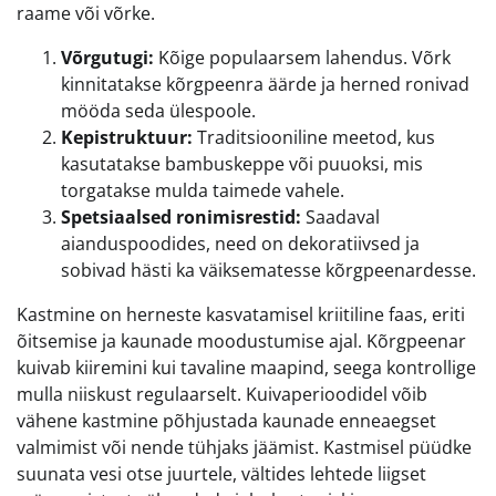
raame või võrke.
Võrgutugi:
Kõige populaarsem lahendus. Võrk
kinnitatakse kõrgpeenra äärde ja herned ronivad
mööda seda ülespoole.
Kepistruktuur:
Traditsiooniline meetod, kus
kasutatakse bambuskeppe või puuoksi, mis
torgatakse mulda taimede vahele.
Spetsiaalsed ronimisrestid:
Saadaval
aianduspoodides, need on dekoratiivsed ja
sobivad hästi ka väiksematesse kõrgpeenardesse.
Kastmine on herneste kasvatamisel kriitiline faas, eriti
õitsemise ja kaunade moodustumise ajal. Kõrgpeenar
kuivab kiiremini kui tavaline maapind, seega kontrollige
mulla niiskust regulaarselt. Kuivaperioodidel võib
vähene kastmine põhjustada kaunade enneaegset
valmimist või nende tühjaks jäämist. Kastmisel püüdke
suunata vesi otse juurtele, vältides lehtede liigset