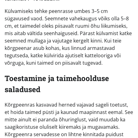
Külvamiseks tehke peenrasse umbes 3–5 cm
sügavused vaod. Seemnete vahekaugus võiks olla 5–8
cm, et taimedel oleks piisavalt ruumi õhu liikumiseks,
mis aitab vältida seenhaiguseid. Pärast külvamist katke
seemned mullaga ja vajutage kergelt kinni. Kui teie
kõrgpeenar asub kohas, kus linnud armastavad
tegutseda, katke külvirida ajutiselt kattelooriga või
võrguga, kuni taimed on piisavalt tugevad.
Toestamine ja taimehoolduse
saladused
Kõrgpeenras kasvavad herned vajavad sageli toetust,
et hoida taimed püsti ja kaunad maapinnast eemal. See
mitte ainult ei paranda õhuringlust, vaid muudab ka
saagikoristuse oluliselt kiiremaks ja mugavamaks.
Kõrgpeenra servadesse on lihtne kinnitada puidust