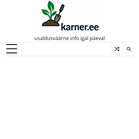
Skip
to
content
usaldusväärne info igal päeval