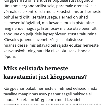
Kõrgpeenrad on aianduses populaarsust kogunud
tänu oma ergonoomilisusele, paremale drenaažile ja
võimalusele kontrollida mulla koostist, mis on herneste
puhul eriti kriitilise tähtsusega. Herned on ühed
esimesed köögiviljad, mis kevadel mulda pistetakse,
ning nende magus ja krõmpsuv maitse otse peenralt
sööduna on paljudele lapsepõlveunistuste täitumine.
Käesolev juhend süveneb kõigisse olulistesse
nüanssidesse, mis aitavad teil rajada edukas herneste
kasvatuskoht ning nautida rikkalikku saaki hooaja
lõpuni.
Miks eelistada herneste
kasvatamist just kõrgpeenras?
Kõrgpeenar pakub hernestele mitmeid eeliseid, mida
tavaline maapinnas asuv peenar sageli pakkuda ei
suuda. Esiteks on kõrgpeenra muld kevadel