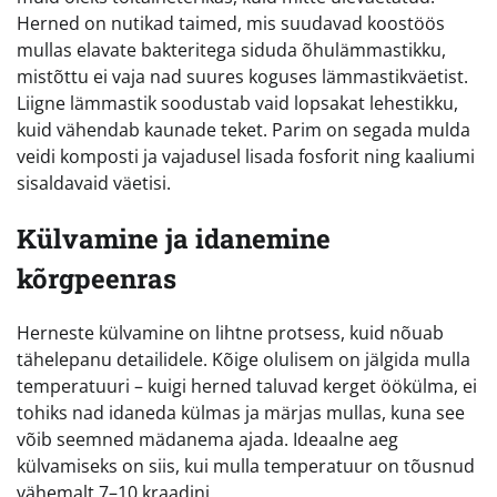
Herned on nutikad taimed, mis suudavad koostöös
mullas elavate bakteritega siduda õhulämmastikku,
mistõttu ei vaja nad suures koguses lämmastikväetist.
Liigne lämmastik soodustab vaid lopsakat lehestikku,
kuid vähendab kaunade teket. Parim on segada mulda
veidi komposti ja vajadusel lisada fosforit ning kaaliumi
sisaldavaid väetisi.
Külvamine ja idanemine
kõrgpeenras
Herneste külvamine on lihtne protsess, kuid nõuab
tähelepanu detailidele. Kõige olulisem on jälgida mulla
temperatuuri – kuigi herned taluvad kerget öökülma, ei
tohiks nad idaneda külmas ja märjas mullas, kuna see
võib seemned mädanema ajada. Ideaalne aeg
külvamiseks on siis, kui mulla temperatuur on tõusnud
vähemalt 7–10 kraadini.