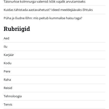
Täisnurkse kolmnurga valemid: kõik vajalik arvutamiseks
Kuidas tähistada aastavahetust? Ideed meeldejäävaks õhtuks
Püha ja õudne lõhn: mis peitub kummalise haisu taga?
Rubriigid
Aed
Ilu
Karjäär
Kodu
Pere
Raha
Reisid
Tehnoloogia
Tervis