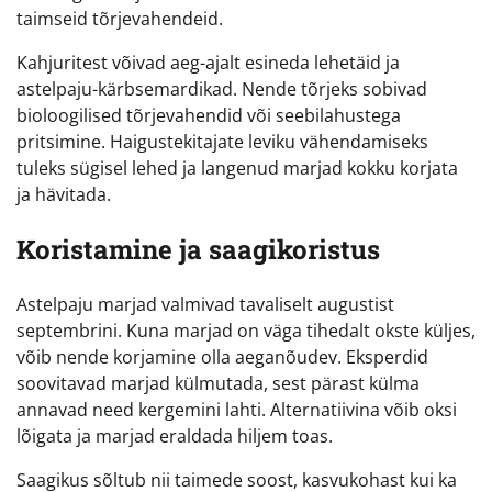
taimseid tõrjevahendeid.
Kahjuritest võivad aeg-ajalt esineda lehetäid ja
astelpaju-kärbsemardikad. Nende tõrjeks sobivad
bioloogilised tõrjevahendid või seebilahustega
pritsimine. Haigustekitajate leviku vähendamiseks
tuleks sügisel lehed ja langenud marjad kokku korjata
ja hävitada.
Koristamine ja saagikoristus
Astelpaju marjad valmivad tavaliselt augustist
septembrini. Kuna marjad on väga tihedalt okste küljes,
võib nende korjamine olla aeganõudev. Eksperdid
soovitavad marjad külmutada, sest pärast külma
annavad need kergemini lahti. Alternatiivina võib oksi
lõigata ja marjad eraldada hiljem toas.
Saagikus sõltub nii taimede soost, kasvukohast kui ka