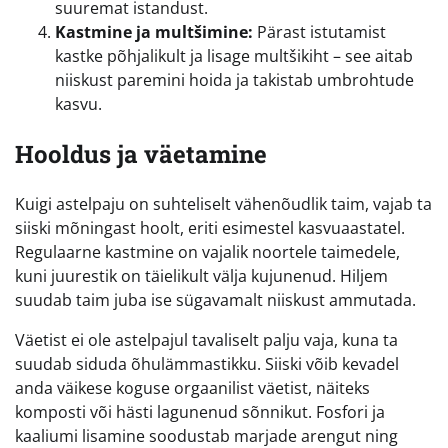
suuremat istandust.
Kastmine ja multšimine:
Pärast istutamist
kastke põhjalikult ja lisage multšikiht – see aitab
niiskust paremini hoida ja takistab umbrohtude
kasvu.
Hooldus ja väetamine
Kuigi astelpaju on suhteliselt vähenõudlik taim, vajab ta
siiski mõningast hoolt, eriti esimestel kasvuaastatel.
Regulaarne kastmine on vajalik noortele taimedele,
kuni juurestik on täielikult välja kujunenud. Hiljem
suudab taim juba ise sügavamalt niiskust ammutada.
Väetist ei ole astelpajul tavaliselt palju vaja, kuna ta
suudab siduda õhulämmastikku. Siiski võib kevadel
anda väikese koguse orgaanilist väetist, näiteks
komposti või hästi lagunenud sõnnikut. Fosfori ja
kaaliumi lisamine soodustab marjade arengut ning