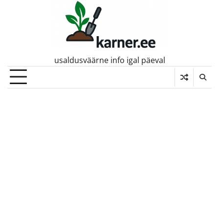
Skip
to
content
usaldusväärne info igal päeval