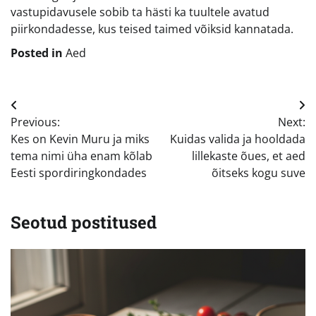
vastupidavusele sobib ta hästi ka tuultele avatud
piirkondadesse, kus teised taimed võiksid kannatada.
Posted in
Aed
Navigeerimine
Previous:
Next:
Kes on Kevin Muru ja miks
Kuidas valida ja hooldada
tema nimi üha enam kõlab
lillekaste õues, et aed
Eesti spordiringkondades
õitseks kogu suve
Seotud postitused