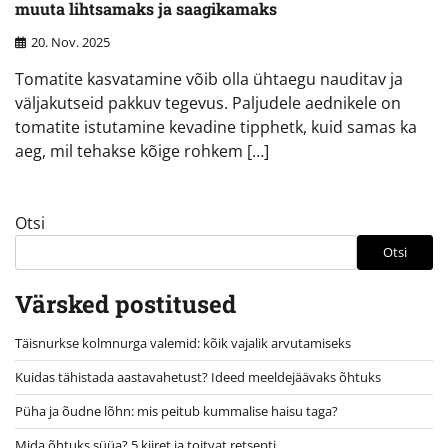
muuta lihtsamaks ja saagikamaks
20. Nov. 2025
Tomatite kasvatamine võib olla ühtaegu nauditav ja
väljakutseid pakkuv tegevus. Paljudele aednikele on
tomatite istutamine kevadine tipphetk, kuid samas ka
aeg, mil tehakse kõige rohkem […]
Otsi
Otsi
Värsked postitused
Täisnurkse kolmnurga valemid: kõik vajalik arvutamiseks
Kuidas tähistada aastavahetust? Ideed meeldejäävaks õhtuks
Püha ja õudne lõhn: mis peitub kummalise haisu taga?
Mida õhtuks süüa? 5 kiiret ja toitvat retsepti