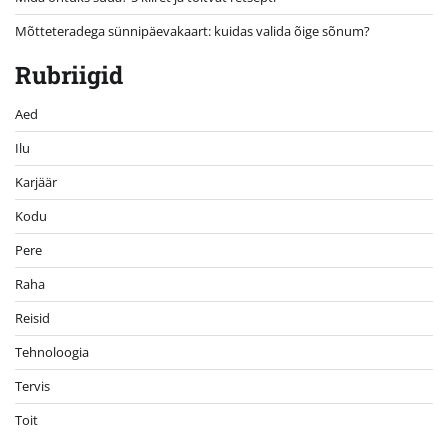
Mõtteteradega sünnipäevakaart: kuidas valida õige sõnum?
Rubriigid
Aed
Ilu
Karjäär
Kodu
Pere
Raha
Reisid
Tehnoloogia
Tervis
Toit