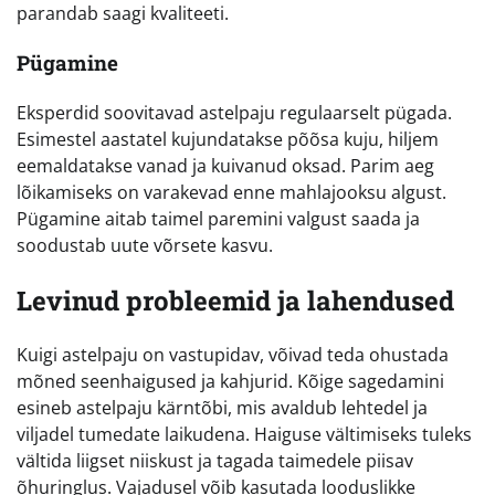
parandab saagi kvaliteeti.
Pügamine
Eksperdid soovitavad astelpaju regulaarselt pügada.
Esimestel aastatel kujundatakse põõsa kuju, hiljem
eemaldatakse vanad ja kuivanud oksad. Parim aeg
lõikamiseks on varakevad enne mahlajooksu algust.
Pügamine aitab taimel paremini valgust saada ja
soodustab uute võrsete kasvu.
Levinud probleemid ja lahendused
Kuigi astelpaju on vastupidav, võivad teda ohustada
mõned seenhaigused ja kahjurid. Kõige sagedamini
esineb astelpaju kärntõbi, mis avaldub lehtedel ja
viljadel tumedate laikudena. Haiguse vältimiseks tuleks
vältida liigset niiskust ja tagada taimedele piisav
õhuringlus. Vajadusel võib kasutada looduslikke