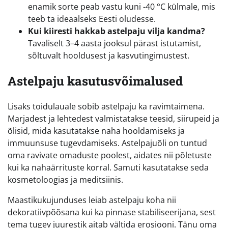
enamik sorte peab vastu kuni -40 °C külmale, mis
teeb ta ideaalseks Eesti oludesse.
Kui kiiresti hakkab astelpaju vilja kandma?
Tavaliselt 3–4 aasta jooksul pärast istutamist,
sõltuvalt hooldusest ja kasvutingimustest.
Astelpaju kasutusvõimalused
Lisaks toidulauale sobib astelpaju ka ravimtaimena.
Marjadest ja lehtedest valmistatakse teesid, siirupeid ja
õlisid, mida kasutatakse naha hooldamiseks ja
immuunsuse tugevdamiseks. Astelpajuõli on tuntud
oma ravivate omaduste poolest, aidates nii põletuste
kui ka nahaärrituste korral. Samuti kasutatakse seda
kosmetoloogias ja meditsiinis.
Maastikukujunduses leiab astelpaju koha nii
dekoratiivpõõsana kui ka pinnase stabiliseerijana, sest
tema tugev juurestik aitab vältida erosiooni. Tänu oma