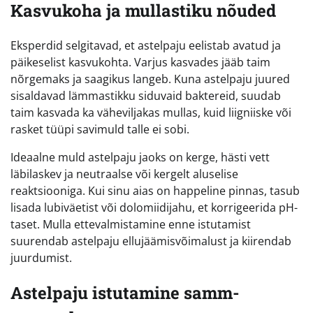
Kasvukoha ja mullastiku nõuded
Eksperdid selgitavad, et astelpaju eelistab avatud ja
päikeselist kasvukohta. Varjus kasvades jääb taim
nõrgemaks ja saagikus langeb. Kuna astelpaju juured
sisaldavad lämmastikku siduvaid baktereid, suudab
taim kasvada ka väheviljakas mullas, kuid liigniiske või
rasket tüüpi savimuld talle ei sobi.
Ideaalne muld astelpaju jaoks on kerge, hästi vett
läbilaskev ja neutraalse või kergelt aluselise
reaktsiooniga. Kui sinu aias on happeline pinnas, tasub
lisada lubiväetist või dolomiidijahu, et korrigeerida pH-
taset. Mulla ettevalmistamine enne istutamist
suurendab astelpaju ellujäämisvõimalust ja kiirendab
juurdumist.
Astelpaju istutamine samm-