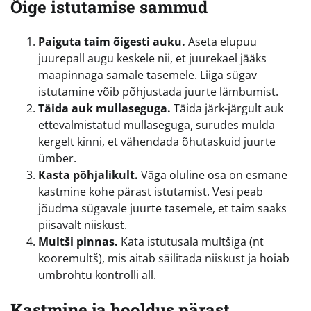
Õige istutamise sammud
Paiguta taim õigesti auku.
Aseta elupuu
juurepall augu keskele nii, et juurekael jääks
maapinnaga samale tasemele. Liiga sügav
istutamine võib põhjustada juurte lämbumist.
Täida auk mullaseguga.
Täida järk-järgult auk
ettevalmistatud mullaseguga, surudes mulda
kergelt kinni, et vähendada õhutaskuid juurte
ümber.
Kasta põhjalikult.
Väga oluline osa on esmane
kastmine kohe pärast istutamist. Vesi peab
jõudma sügavale juurte tasemele, et taim saaks
piisavalt niiskust.
Multši pinnas.
Kata istutusala multšiga (nt
kooremultš), mis aitab säilitada niiskust ja hoiab
umbrohtu kontrolli all.
Kastmine ja hooldus pärast