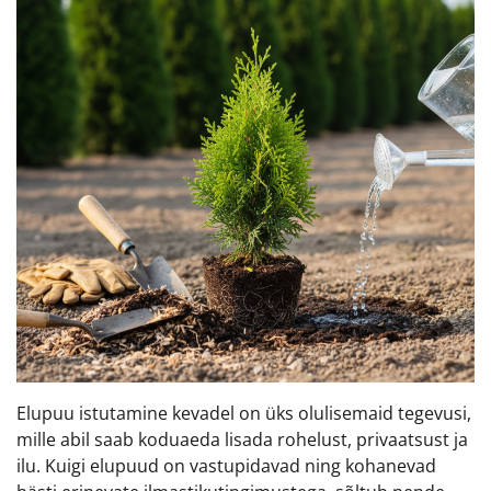
Elupuu istutamine kevadel on üks olulisemaid tegevusi,
mille abil saab koduaeda lisada rohelust, privaatsust ja
ilu. Kuigi elupuud on vastupidavad ning kohanevad