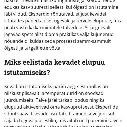
hästi erinevate ilmastikutingimustega, sõltub nende
edukas kasv suuresti sellest, kui õigesti on istutamine
läbi viidud. Eksperdid rõhutavad, et just kevadel
istutades paned aluse tugevale ja tervele elupuule, mis
peab vastu ka karmimatele talvedele. Alljärgnevalt
jagavad spetsialistid oma praktikas välja kujunenud
nõuandeid, kuidas seda protsessi samm-sammult
õigesti ja targalt ette võtta.
Miks eelistada kevadet elupuu
istutamiseks?
Kevad on istutamiseks parim aeg, sest mullas on
niiskust piisavalt ja temperatuurid on soodsad
juurdumiseks. Talve järel tärkab loodus ning ka
elupuud aktiveerivad oma kasvuprotsessi. Ekspertide
sõnul saavad kevadel istutatud taimed suve jooksul
rajada tugeva juurestiku, mis aitab neil paremini talvele