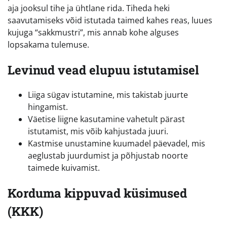
aja jooksul tihe ja ühtlane rida. Tiheda heki
saavutamiseks võid istutada taimed kahes reas, luues
kujuga “sakkmustri”, mis annab kohe alguses
lopsakama tulemuse.
Levinud vead elupuu istutamisel
Liiga sügav istutamine, mis takistab juurte
hingamist.
Väetise liigne kasutamine vahetult pärast
istutamist, mis võib kahjustada juuri.
Kastmise unustamine kuumadel päevadel, mis
aeglustab juurdumist ja põhjustab noorte
taimede kuivamist.
Korduma kippuvad küsimused
(KKK)