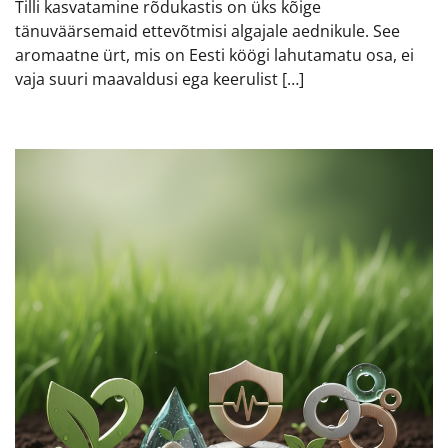
Tilli kasvatamine rõdukastis on üks kõige
tänuväärsemaid ettevõtmisi algajale aednikule. See
aromaatne ürt, mis on Eesti köögi lahutamatu osa, ei
vaja suuri maavaldusi ega keerulist […]