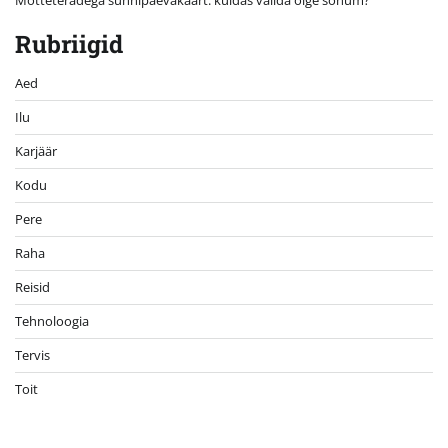
Mõtteteradega sünnipäevakaart: kuidas valida õige sõnum?
Rubriigid
Aed
Ilu
Karjäär
Kodu
Pere
Raha
Reisid
Tehnoloogia
Tervis
Toit