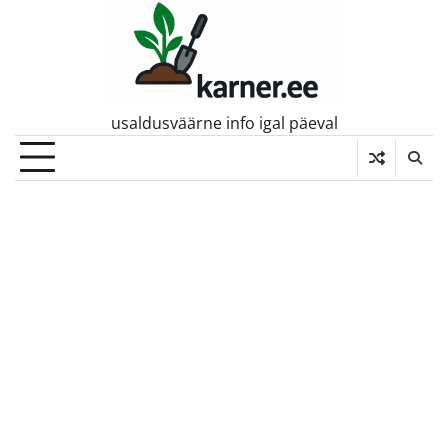
Skip
to
content
usaldusväärne info igal päeval