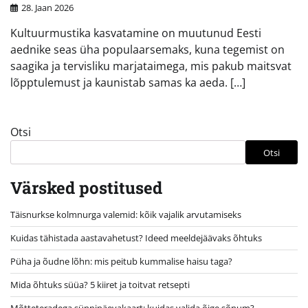
28. Jaan 2026
Kultuurmustika kasvatamine on muutunud Eesti
aednike seas üha populaarsemaks, kuna tegemist on
saagika ja tervisliku marjataimega, mis pakub maitsvat
lõpptulemust ja kaunistab samas ka aeda. […]
Otsi
Otsi
Värsked postitused
Täisnurkse kolmnurga valemid: kõik vajalik arvutamiseks
Kuidas tähistada aastavahetust? Ideed meeldejäävaks õhtuks
Püha ja õudne lõhn: mis peitub kummalise haisu taga?
Mida õhtuks süüa? 5 kiiret ja toitvat retsepti