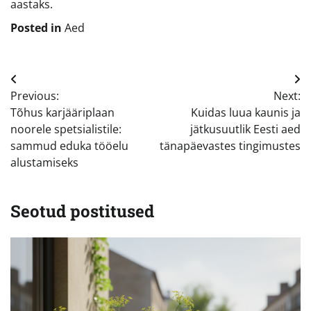
aastaks.
Posted in
Aed
Navigeerimine
Previous:
Next:
Tõhus karjääriplaan
Kuidas luua kaunis ja
noorele spetsialistile:
jätkusuutlik Eesti aed
sammud eduka tööelu
tänapäevastes tingimustes
alustamiseks
Seotud postitused