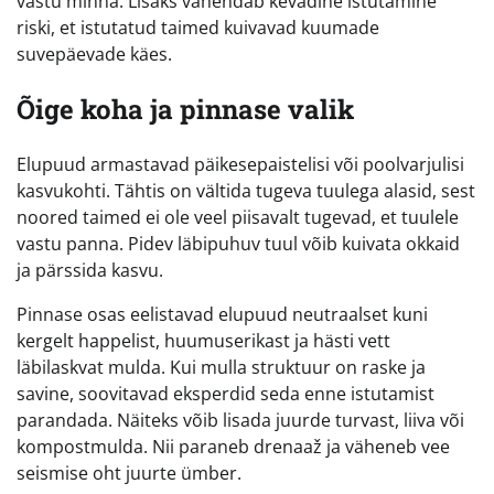
vastu minna. Lisaks vähendab kevadine istutamine
riski, et istutatud taimed kuivavad kuumade
suvepäevade käes.
Õige koha ja pinnase valik
Elupuud armastavad päikesepaistelisi või poolvarjulisi
kasvukohti. Tähtis on vältida tugeva tuulega alasid, sest
noored taimed ei ole veel piisavalt tugevad, et tuulele
vastu panna. Pidev läbipuhuv tuul võib kuivata okkaid
ja pärssida kasvu.
Pinnase osas eelistavad elupuud neutraalset kuni
kergelt happelist, huumuserikast ja hästi vett
läbilaskvat mulda. Kui mulla struktuur on raske ja
savine, soovitavad eksperdid seda enne istutamist
parandada. Näiteks võib lisada juurde turvast, liiva või
kompostmulda. Nii paraneb drenaaž ja väheneb vee
seismise oht juurte ümber.