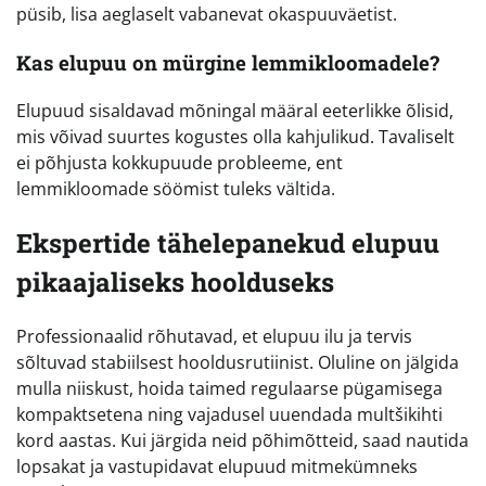
püsib, lisa aeglaselt vabanevat okaspuuväetist.
Kas elupuu on mürgine lemmikloomadele?
Elupuud sisaldavad mõningal määral eeterlikke õlisid,
mis võivad suurtes kogustes olla kahjulikud. Tavaliselt
ei põhjusta kokkupuude probleeme, ent
lemmikloomade söömist tuleks vältida.
Ekspertide tähelepanekud elupuu
pikaajaliseks hoolduseks
Professionaalid rõhutavad, et elupuu ilu ja tervis
sõltuvad stabiilsest hooldusrutiinist. Oluline on jälgida
mulla niiskust, hoida taimed regulaarse pügamisega
kompaktsetena ning vajadusel uuendada multšikihti
kord aastas. Kui järgida neid põhimõtteid, saad nautida
lopsakat ja vastupidavat elupuud mitmekümneks