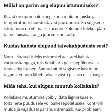
Millal on parim aeg elupuu istutamiseks?
Kevad on optimaalne aeg, kuna muld on niiske ja
temperatuurid soodustavad juurdumist. Ka sügisene
istutamine on võimalik, kui enne külmade tulekut jääb
taimel piisavalt aega juured kinnitada.
Kuidas kaitsta elupuud talvekahjustuste eest?
Noori elupuid tuleks esimestel aastatel kaitsta
varjutuskangaga, mis hoiab ära päikesepõletuse ja
tuulekahjustused. Samuti aitab sügisene kastmine
tagada, et taim läheb talvele vastu piisava niiskusega.
Mida teha, kui elupuu muutub kollakaks?
Kollakaks muutumine võib viidata liigniiskusele,
toitainete puudusele või päikesepõletusele. Kontrolli
mulda ja vajadusel paranda drenaaži. Kui probleem