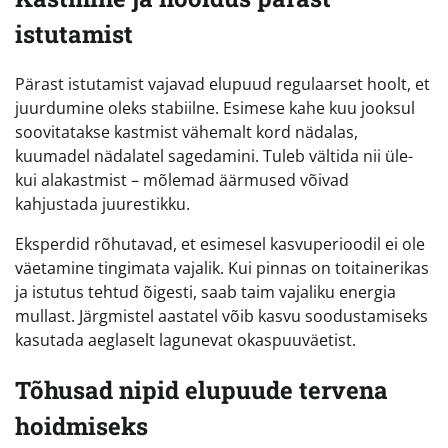
istutamist
Pärast istutamist vajavad elupuud regulaarset hoolt, et
juurdumine oleks stabiilne. Esimese kahe kuu jooksul
soovitatakse kastmist vähemalt kord nädalas,
kuumadel nädalatel sagedamini. Tuleb vältida nii üle-
kui alakastmist – mõlemad äärmused võivad
kahjustada juurestikku.
Eksperdid rõhutavad, et esimesel kasvuperioodil ei ole
väetamine tingimata vajalik. Kui pinnas on toitainerikas
ja istutus tehtud õigesti, saab taim vajaliku energia
mullast. Järgmistel aastatel võib kasvu soodustamiseks
kasutada aeglaselt lagunevat okaspuuväetist.
Tõhusad nipid elupuude tervena
hoidmiseks