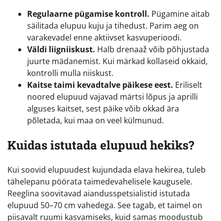
Regulaarne pügamise kontroll.
Pügamine aitab
säilitada elupuu kuju ja tihedust. Parim aeg on
varakevadel enne aktiivset kasvuperioodi.
Väldi liigniiskust.
Halb drenaaž võib põhjustada
juurte mädanemist. Kui märkad kollaseid okkaid,
kontrolli mulla niiskust.
Kaitse taimi kevadtalve päikese eest.
Eriliselt
noored elupuud vajavad märtsi lõpus ja aprilli
alguses kaitset, sest päike võib okkad ära
põletada, kui maa on veel külmunud.
Kuidas istutada elupuud hekiks?
Kui soovid elupuudest kujundada elava hekirea, tuleb
tähelepanu pöörata taimedevahelisele kaugusele.
Reeglina soovitavad aiandusspetsialistid istutada
elupuud 50–70 cm vahedega. See tagab, et taimel on
piisavalt ruumi kasvamiseks, kuid samas moodustub