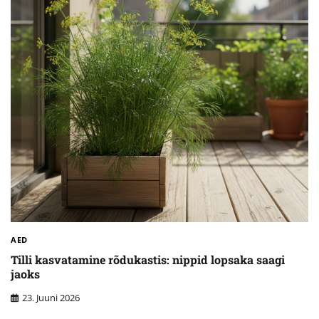
AED
Tilli kasvatamine rõdukastis: nippid lopsaka saagi
jaoks
23. Juuni 2026