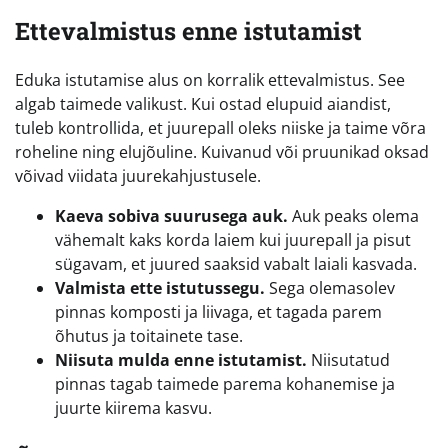
Ettevalmistus enne istutamist
Eduka istutamise alus on korralik ettevalmistus. See
algab taimede valikust. Kui ostad elupuid aiandist,
tuleb kontrollida, et juurepall oleks niiske ja taime võra
roheline ning elujõuline. Kuivanud või pruunikad oksad
võivad viidata juurekahjustusele.
Kaeva sobiva suurusega auk.
Auk peaks olema
vähemalt kaks korda laiem kui juurepall ja pisut
sügavam, et juured saaksid vabalt laiali kasvada.
Valmista ette istutussegu.
Sega olemasolev
pinnas komposti ja liivaga, et tagada parem
õhutus ja toitainete tase.
Niisuta mulda enne istutamist.
Niisutatud
pinnas tagab taimede parema kohanemise ja
juurte kiirema kasvu.