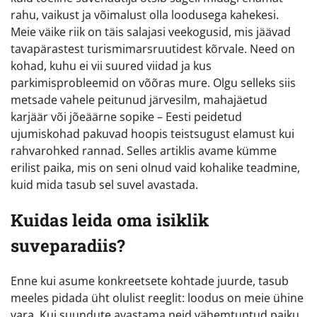
rahu, vaikust ja võimalust olla loodusega kahekesi.
Meie väike riik on täis salajasi veekogusid, mis jäävad
tavapärastest turismimarsruutidest kõrvale. Need on
kohad, kuhu ei vii suured viidad ja kus
parkimisprobleemid on võõras mure. Olgu selleks siis
metsade vahele peitunud järvesilm, mahajäetud
karjäär või jõeäärne sopike – Eesti peidetud
ujumiskohad pakuvad hoopis teistsugust elamust kui
rahvarohked rannad. Selles artiklis avame kümme
erilist paika, mis on seni olnud vaid kohalike teadmine,
kuid mida tasub sel suvel avastada.
Kuidas leida oma isiklik
suveparadiis?
Enne kui asume konkreetsete kohtade juurde, tasub
meeles pidada üht olulist reeglit: loodus on meie ühine
vara. Kui suundute avastama neid vähemtuntud paiku,