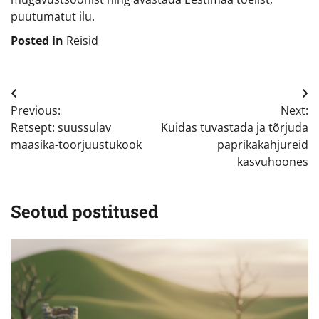
puutumatut ilu.
Posted in
Reisid
Navigeerimine
Previous:
Next:
Retsept: suussulav
Kuidas tuvastada ja tõrjuda
maasika-toorjuustukook
paprikakahjureid
kasvuhoones
Seotud postitused