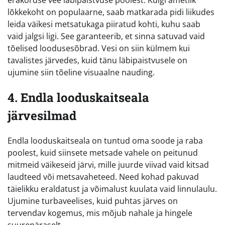
erakordse vee läbipaistvuse poolest. Kuigi ametlik
lõkkekoht on populaarne, saab matkarada pidi liikudes
leida väikesi metsatukaga piiratud kohti, kuhu saab
vaid jalgsi ligi. See garanteerib, et sinna satuvad vaid
tõelised loodusesõbrad. Vesi on siin külmem kui
tavalistes järvedes, kuid tänu läbipaistvusele on
ujumine siin tõeline visuaalne nauding.
4. Endla looduskaitseala
järvesilmad
Endla looduskaitseala on tuntud oma soode ja raba
poolest, kuid siinsete metsade vahele on peitunud
mitmeid väikeseid järvi, mille juurde viivad vaid kitsad
laudteed või metsavaheteed. Need kohad pakuvad
täielikku eraldatust ja võimalust kuulata vaid linnulaulu.
Ujumine turbaveelises, kuid puhtas järves on
tervendav kogemus, mis mõjub nahale ja hingele