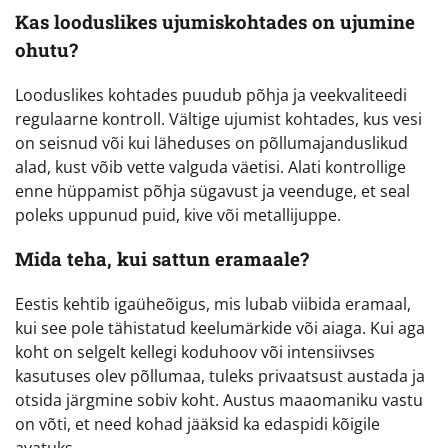
Kas looduslikes ujumiskohtades on ujumine
ohutu?
Looduslikes kohtades puudub põhja ja veekvaliteedi
regulaarne kontroll. Vältige ujumist kohtades, kus vesi
on seisnud või kui läheduses on põllumajanduslikud
alad, kust võib vette valguda väetisi. Alati kontrollige
enne hüppamist põhja sügavust ja veenduge, et seal
poleks uppunud puid, kive või metallijuppe.
Mida teha, kui sattun eramaale?
Eestis kehtib igaüheõigus, mis lubab viibida eramaal,
kui see pole tähistatud keelumärkide või aiaga. Kui aga
koht on selgelt kellegi koduhoov või intensiivses
kasutuses olev põllumaa, tuleks privaatsust austada ja
otsida järgmine sobiv koht. Austus maaomaniku vastu
on võti, et need kohad jääksid ka edaspidi kõigile