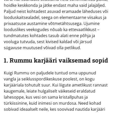
hoidke keskkonda ja jätke endast maha vaid jalajäljed.
Paljud neist kohtadest asuvad eramaade läheduses või
looduskaitsealadel, seega on elementaarne viisakus ja
privaatsuse austamine võtmetähtsusega. Ujumine
looduslikes veekogudes nõuab ka ettevaatlikkust –
tundmatutes kohtades tasub alati enne põhja ja
vooluga tutvuda, sest kivised kaldad või järsud
sügavuse muutused võivad olla petlikud.
1. Rummu karjääri vaiksemad sopid
Kuigi Rummu on paljudele tuntud oma uppunud
vangla ja seiklusspordikeskuse poolest, on kogu
karjääriala tohutult suur. Kui liigute ametlikust rannast
kaugemale, leiate hulgaliselt väikeseid eraldatud
lahesoppe, kus vesi on sama kristallpuhas ja
türkiissinine, kuid inimesi on murdosa. Need kohad
sobivad ideaalselt neile, kes soovivad nautida karjääri