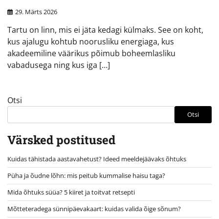
29. Märts 2026
Tartu on linn, mis ei jäta kedagi külmaks. See on koht,
kus ajalugu kohtub noorusliku energiaga, kus
akadeemiline väärikus põimub boheemlasliku
vabadusega ning kus iga […]
Otsi
Otsi
Värsked postitused
Kuidas tähistada aastavahetust? Ideed meeldejäävaks õhtuks
Püha ja õudne lõhn: mis peitub kummalise haisu taga?
Mida õhtuks süüa? 5 kiiret ja toitvat retsepti
Mõtteteradega sünnipäevakaart: kuidas valida õige sõnum?