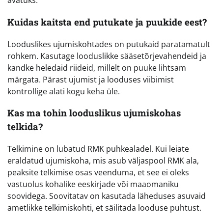
avatuks.
Kuidas kaitsta end putukate ja puukide eest?
Looduslikes ujumiskohtades on putukaid paratamatult
rohkem. Kasutage looduslikke sääsetõrjevahendeid ja
kandke heledaid riideid, millelt on puuke lihtsam
märgata. Pärast ujumist ja looduses viibimist
kontrollige alati kogu keha üle.
Kas ma tohin looduslikus ujumiskohas
telkida?
Telkimine on lubatud RMK puhkealadel. Kui leiate
eraldatud ujumiskoha, mis asub väljaspool RMK ala,
peaksite telkimise osas veenduma, et see ei oleks
vastuolus kohalike eeskirjade või maaomaniku
soovidega. Soovitatav on kasutada läheduses asuvaid
ametlikke telkimiskohti, et säilitada looduse puhtust.