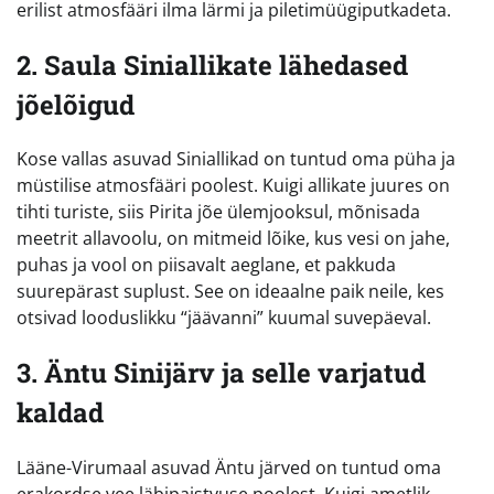
erilist atmosfääri ilma lärmi ja piletimüügiputkadeta.
2. Saula Siniallikate lähedased
jõelõigud
Kose vallas asuvad Siniallikad on tuntud oma püha ja
müstilise atmosfääri poolest. Kuigi allikate juures on
tihti turiste, siis Pirita jõe ülemjooksul, mõnisada
meetrit allavoolu, on mitmeid lõike, kus vesi on jahe,
puhas ja vool on piisavalt aeglane, et pakkuda
suurepärast suplust. See on ideaalne paik neile, kes
otsivad looduslikku “jäävanni” kuumal suvepäeval.
3. Äntu Sinijärv ja selle varjatud
kaldad
Lääne-Virumaal asuvad Äntu järved on tuntud oma