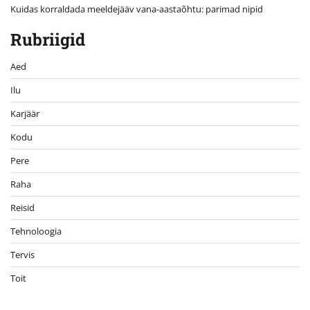
Kuidas korraldada meeldejääv vana-aastaõhtu: parimad nipid
Rubriigid
Aed
Ilu
Karjäär
Kodu
Pere
Raha
Reisid
Tehnoloogia
Tervis
Toit