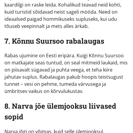
kaardilgi on raske leida. Kohalikud teavad neid kohti,
kuid turistid sõidavad neist sageli mööda. Need on
ideaalsed paigad hommikuseks supluseks, kui udu
tõuseb veepinnalt ja mets alles ärkab.
7. Kõnnu Suursoo rabalaugas
Rabas ujumine on Eesti eripära. Kuigi Kõnnu Suursoo
on matkajate seas tuntud, on seal mitmeid laukaid, mis
on piisavalt sügavad ja puhta veega, et teha kiire
jahutav suplus. Rabalaugas pakub hoopis teistsugust
tunnet – vesi on pehme, tumeda värvusega ja
ümbritsev vaikus on kõrvulukustav.
8. Narva jõe ülemjooksu liivased
sopid
Narva jõgi on võimas, kuid selle ülemjooksul,