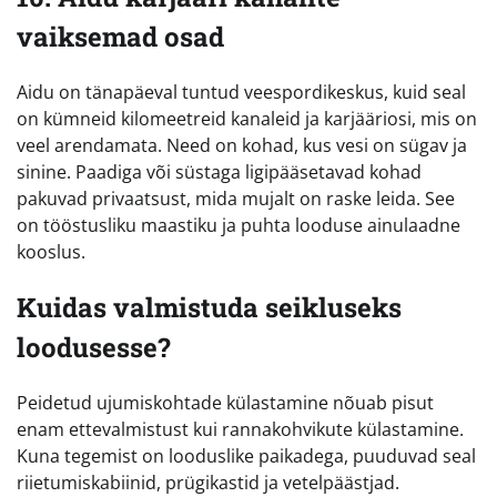
vaiksemad osad
Aidu on tänapäeval tuntud veespordikeskus, kuid seal
on kümneid kilomeetreid kanaleid ja karjääriosi, mis on
veel arendamata. Need on kohad, kus vesi on sügav ja
sinine. Paadiga või süstaga ligipääsetavad kohad
pakuvad privaatsust, mida mujalt on raske leida. See
on tööstusliku maastiku ja puhta looduse ainulaadne
kooslus.
Kuidas valmistuda seikluseks
loodusesse?
Peidetud ujumiskohtade külastamine nõuab pisut
enam ettevalmistust kui rannakohvikute külastamine.
Kuna tegemist on looduslike paikadega, puuduvad seal
riietumiskabiinid, prügikastid ja vetelpäästjad.