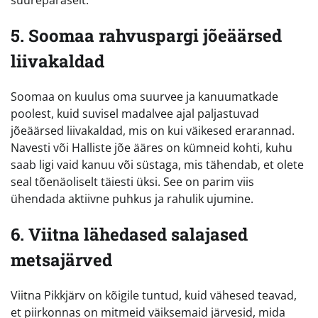
suurepäraselt.
5. Soomaa rahvuspargi jõeäärsed
liivakaldad
Soomaa on kuulus oma suurvee ja kanuumatkade
poolest, kuid suvisel madalvee ajal paljastuvad
jõeäärsed liivakaldad, mis on kui väikesed erarannad.
Navesti või Halliste jõe ääres on kümneid kohti, kuhu
saab ligi vaid kanuu või süstaga, mis tähendab, et olete
seal tõenäoliselt täiesti üksi. See on parim viis
ühendada aktiivne puhkus ja rahulik ujumine.
6. Viitna lähedased salajased
metsajärved
Viitna Pikkjärv on kõigile tuntud, kuid vähesed teavad,
et piirkonnas on mitmeid väiksemaid järvesid, mida