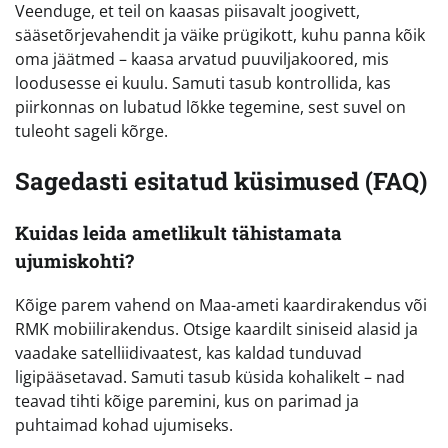
Veenduge, et teil on kaasas piisavalt joogivett,
sääsetõrjevahendit ja väike prügikott, kuhu panna kõik
oma jäätmed – kaasa arvatud puuviljakoored, mis
loodusesse ei kuulu. Samuti tasub kontrollida, kas
piirkonnas on lubatud lõkke tegemine, sest suvel on
tuleoht sageli kõrge.
Sagedasti esitatud küsimused (FAQ)
Kuidas leida ametlikult tähistamata
ujumiskohti?
Kõige parem vahend on Maa-ameti kaardirakendus või
RMK mobiilirakendus. Otsige kaardilt siniseid alasid ja
vaadake satelliidivaatest, kas kaldad tunduvad
ligipääsetavad. Samuti tasub küsida kohalikelt – nad
teavad tihti kõige paremini, kus on parimad ja
puhtaimad kohad ujumiseks.