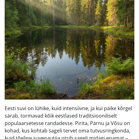
Eesti suvi on lühike, kuid intensiivne, ja kui päike kõrgel
särab, tormavad kõik eestlased traditsiooniliselt
populaarsetesse randadesse. Pirita, Pärnu ja Võsu on
kohad, kus kohtab sageli tervet oma tutvusringkonda,
kuid tõeline suvenautija otsib sageli midagi enamat –