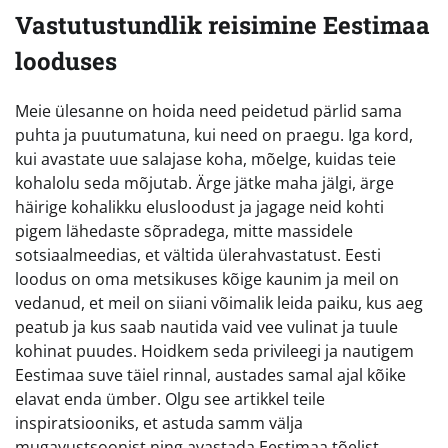
Vastutustundlik reisimine Eestimaa
looduses
Meie ülesanne on hoida need peidetud pärlid sama
puhta ja puutumatuna, kui need on praegu. Iga kord,
kui avastate uue salajase koha, mõelge, kuidas teie
kohalolu seda mõjutab. Ärge jätke maha jälgi, ärge
häirige kohalikku elusloodust ja jagage neid kohti
pigem lähedaste sõpradega, mitte massidele
sotsiaalmeedias, et vältida ülerahvastatust. Eesti
loodus on oma metsikuses kõige kaunim ja meil on
vedanud, et meil on siiani võimalik leida paiku, kus aeg
peatub ja kus saab nautida vaid vee vulinat ja tuule
kohinat puudes. Hoidkem seda privileegi ja nautigem
Eestimaa suve täiel rinnal, austades samal ajal kõike
elavat enda ümber. Olgu see artikkel teile
inspiratsiooniks, et astuda samm välja
mugavustsoonist ning avastada Eestimaa tõelist,