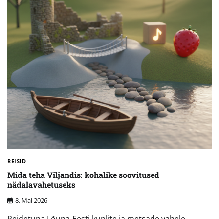
REISID
Mida teha Viljandis: kohalike soovitused
nädalavahetuseks
8. Mai 2026
Peidetuna Lõuna-Eesti kuplite ja metsade vahele,