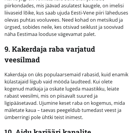
piirkondades, mis jäävad asulatest kaugele, on imelisi
liivaseid lõike, kus saab ujuda Eesti-Vene piiri läheduses
olevas puhtas vooluvees. Need kohad on metsikud ja
ürgsed, sobides neile, kes otsivad seiklust ja soovivad
näha Eestimaa looduse vägevamat palet.
9. Kakerdaja raba varjatud
veesilmad
Kakerdaja on üks populaarsemaid rabasid, kuid enamik
külastajaid liigub vaid mööda laudteed. Kui olete
kogenud matkaja ja oskate lugeda maastikku, leiate
rabast veesilmi, mis on piisavalt suured ja
ligipääsetavad. Ujumine keset raba on kogemus, mida
mäletate kaua – taevas peegeldub tumedast veest ja
ümberringi pole ühtki teist inimest.
10. Aidu karjääri kanalite