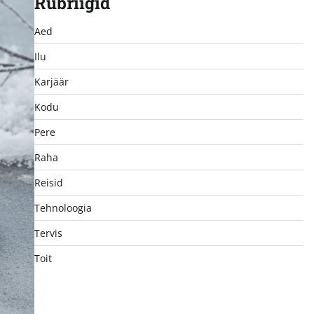
Rubriigid
Aed
Ilu
Karjäär
Kodu
Pere
Raha
Reisid
Tehnoloogia
Tervis
Toit