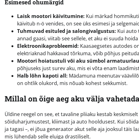
Esimesed ohumärgid
Laisk mootori käivitumine:
Kui märkad hommikuti, e
käivitub n-ö venides, on see üks esimesi ja selgem
Tuhmuvad esituled ja salongivalgustus:
Kui auto 
annad gaasi, viitab see sellele, et aku ei suuda hoid
Elektroonikaprobleemid:
Kaasaegsetes autodes on 
elektriaknad hakkavad tõrkuma, võib põhjus peitud
Mootori hoiatustuli või aku sümbol armatuurlau
põhjuseks just surev aku, mis ei võta enam laadimist
Halb lõhn kapoti all:
Mädamuna meenutav väävlilõhn v
on ohtlik olukord, mis nõuab kohest sekkumist.
Millal on õige aeg aku välja vahetad
Üldine reegel on see, et tavaline pliiaku kestab keskmiselt
sõiduharjumustest, kliimast ja auto hooldusest. Kui sõida
ja tagasi –, ei jõua generaator akut selle aja jooksul täis l
mis lühendab selle eluiga drastiliselt.