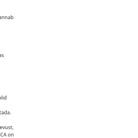
 annab
as
lid
tada.
evust,
 CCA on