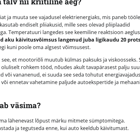
alv nii kriitiline aeg?
at ja muuta see vajadusel elektrienergiaks, mis paneb tööl
sutab endiselt pliiakusid, mille sees olevad pliiplaadid
iga. Temperatuuri langedes see keemiline reaktsioon aeglu
ud aku käivitusvõimsus langenud juba ligikaudu 20 prot
egi kuni poole oma algsest võimsusest.
 see, et mootoriõli muutub külmas paksuks ja viskoosseks. 
 oluliselt rohkem tööd, nõudes akult tavapärasest palju su
nud või vananenud, ei suuda see seda tohutut energiavajadu
ne või ennetav vahetamine paljude autoekspertide ja mehaan
kab väsima?
b oma lähenevast lõpust märku mitmete sümptomitega.
stada ja tegutseda enne, kui auto keeldub käivitumast.