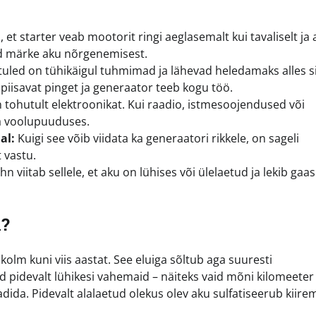
t starter veab mootorit ringi aeglasemalt kui tavaliselt ja 
aid märke aku nõrgenemisest.
tuled on tühikäigul tuhmimad ja lähevad heledamaks alles sii
a piisavat pinget ja generaator teeb kogu töö.
tohutult elektroonikat. Kui raadio, istmesoojendused või
a voolupuuduses.
al:
Kuigi see võib viidata ka generaatori rikkele, on sageli
 vastu.
iitab sellele, et aku on lühises või ülelaetud ja lekib gaas
a?
 kolm kuni viis aastat. See eluiga sõltub aga suuresti
d pidevalt lühikesi vahemaid – näiteks vaid mõni kilomeeter
aadida. Pidevalt alalaetud olekus olev aku sulfatiseerub kiirem