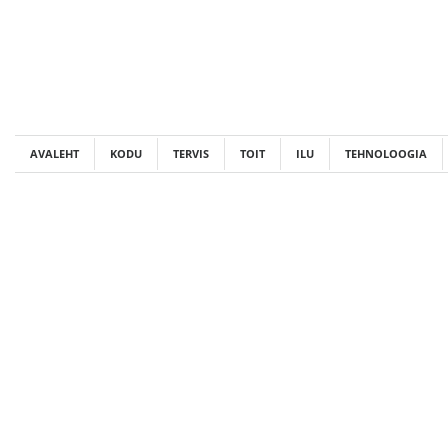
Skip
to
content
AVALEHT
KODU
TERVIS
TOIT
ILU
TEHNOLOOGIA