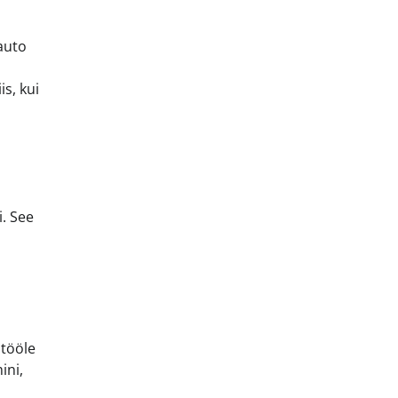
auto
s, kui
i. See
 tööle
ini,