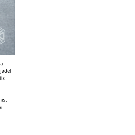
ga
jadel
iis
mist
a