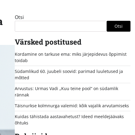
Otsi
a
Otsi
Värsked postitused
Kordamine on tarkuse ema: miks järjepidevus õppimist
toidab
Südamlikud 60. juubeli soovid: parimad luuletused ja
mõtted
Arvustus: Urmas Vadi „Kuu teine pool“ on südamlik
rännak
Täisnurkse kolmnurga valemid: kõik vajalik arvutamiseks
Kuidas tähistada aastavahetust? Ideed meeldejäävaks
õhtuks