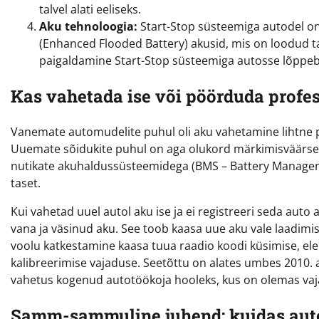
talvel alati eeliseks.
Aku tehnoloogia:
Start-Stop süsteemiga autodel on
(Enhanced Flooded Battery) akusid, mis on loodud tal
paigaldamine Start-Stop süsteemiga autosse lõppeb 
Kas vahetada ise või pöörduda profes
Vanemate automudelite puhul oli aku vahetamine lihtne pro
Uuemate sõidukite puhul on aga olukord märkimisväärse
nutikate akuhaldussüsteemidega (BMS – Battery Manageme
taset.
Kui vahetad uuel autol aku ise ja ei registreeri seda auto 
vana ja väsinud aku. See toob kaasa uue aku vale laadimis
voolu katkestamine kaasa tuua raadio koodi küsimise, ele
kalibreerimise vajaduse. Seetõttu on alates umbes 2010. 
vahetus kogenud autotöökoja hooleks, kus on olemas vaj
Samm-sammuline juhend: kuidas autol