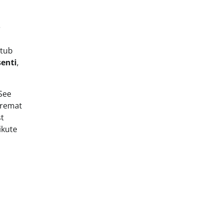
e
stub
senti
,
See
uremat
st
ikute