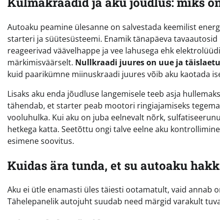
Külmakraadid ja aku jõudlus: miks on t
Autoaku peamine ülesanne on salvestada keemilist energi
starteri ja süütesüsteemi. Enamik tänapäeva tavaautosid ka
reageerivad väävelhappe ja vee lahusega ehk elektrolüüd
märkimisväärselt.
Nullkraadi juures on uue ja täislaet
kuid paarikümne miinuskraadi juures võib aku kaotada is
Lisaks aku enda jõudluse langemisele teeb asja hullemaks
tähendab, et starter peab mootori ringiajamiseks tegema
vooluhulka. Kui aku on juba eelnevalt nõrk, sulfatiseeru
hetkega katta. Seetõttu ongi talve eelne aku kontrollimi
esimene soovitus.
Kuidas ära tunda, et su autoaku hak
Aku ei ütle enamasti üles täiesti ootamatult, vaid anna
Tähelepanelik autojuht suudab need märgid varakult tuva