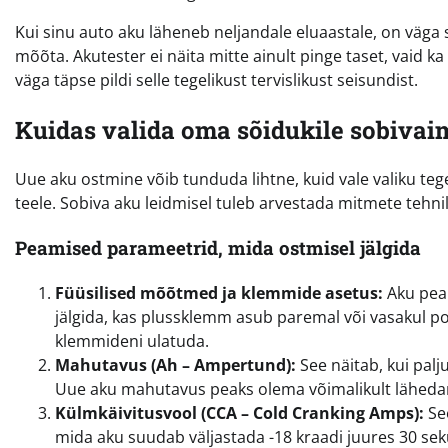
Kui sinu auto aku läheneb neljandale eluaastale, on väga s
mõõta. Akutester ei näita mitte ainult pinge taset, vaid k
väga täpse pildi selle tegelikust tervislikust seisundist.
Kuidas valida oma sõidukile sobivai
Uue aku ostmine võib tunduda lihtne, kuid vale valiku teg
teele. Sobiva aku leidmisel tuleb arvestada mitmete tehnil
Peamised parameetrid, mida ostmisel jälgida
Füüsilised mõõtmed ja klemmide asetus:
Aku peab
jälgida, kas plussklemm asub paremal või vasakul poo
klemmideni ulatuda.
Mahutavus (Ah – Ampertund):
See näitab, kui palj
Uue aku mahutavus peaks olema võimalikult lähedan
Külmkäivitusvool (CCA – Cold Cranking Amps):
See
mida aku suudab väljastada -18 kraadi juures 30 sekund