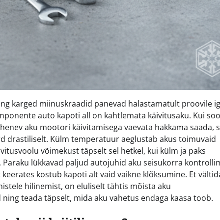
ning karged miinuskraadid panevad halastamatult proovile i
mponente auto kapoti all on kahtlemata käivitusaku. Kui soo
lähenev aku mootori käivitamisega vaevata hakkama saada, s
drastiliselt. Külm temperatuur aeglustab akus toimuvaid
vitusvoolu võimekust täpselt sel hetkel, kui külm ja paks
. Paraku lükkavad paljud autojuhid aku seisukorra kontrolli
keerates kostub kapoti alt vaid vaikne klõksumine. Et vältid
stele hilinemist, on eluliselt tähtis mõista aku
ning teada täpselt, mida aku vahetus endaga kaasa toob.