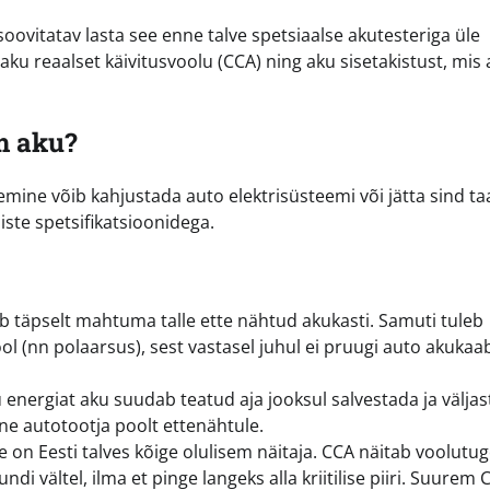
oovitatav lasta see enne talve spetsiaalse akutesteriga üle
a aku reaalset käivitusvoolu (CCA) ning aku sisetakistust, mis
m aku?
emine võib kahjustada auto elektrisüsteemi või jätta sind ta
iste spetsifikatsioonidega.
 täpselt mahtuma talle ette nähtud akukasti. Samuti tuleb
l (nn polaarsus), sest vastasel juhul ei pruugi auto akukaab
u energiat aku suudab teatud aja jooksul salvestada ja väljas
e autotootja poolt ettenähtule.
 on Eesti talves kõige olulisem näitaja. CCA näitab voolutug
i vältel, ilma et pinge langeks alla kriitilise piiri. Suurem