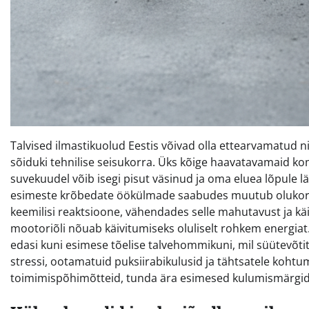
Talvised ilmastikuolud Eestis võivad olla ettearvamatud 
sõiduki tehnilise seisukorra. Üks kõige haavatavamaid ko
suvekuudel võib isegi pisut väsinud ja oma eluea lõpule 
esimeste krõbedate öökülmade saabudes muutub olukord 
keemilisi reaktsioone, vähendades selle mahutavust ja käi
mootoriõli nõuab käivitumiseks oluliselt rohkem energiat
edasi kuni esimese tõelise talvehommikuni, mil süütevõtit 
stressi, ootamatuid puksiirabikulusid ja tähtsatele kohtumi
toimimispõhimõtteid, tunda ära esimesed kulumismärgid 