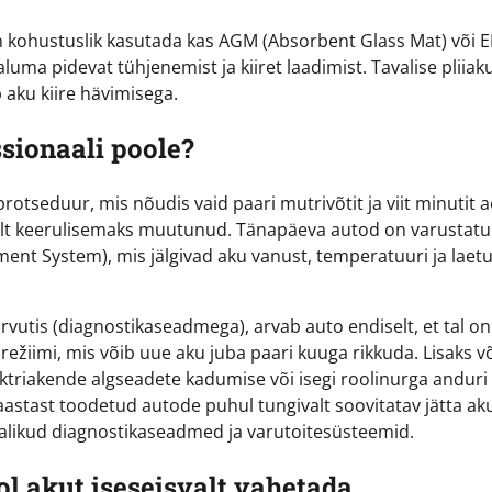
 kohustuslik kasutada kas AGM (Absorbent Glass Mat) või 
uma pidevat tühjenemist ja kiiret laadimist. Tavalise pliiak
aku kiire hävimisega.
sionaali poole?
tseduur, mis nõudis vaid paari mutrivõtit ja viit minutit a
lt keerulisemaks muutunud. Tänapäeva autod on varustat
nt System), mis jälgivad aku vanust, temperatuuri ja laet
arvutis (diagnostikaseadmega), arvab auto endiselt, et tal on
režiimi, mis võib uue aku juba paari kuuga rikkuda. Lisaks v
ktriakende algseadete kadumise või isegi roolinurga anduri
aastast toodetud autode puhul tungivalt soovitatav jätta ak
alikud diagnostikaseadmed ja varutoitesüsteemid.
 akut iseseisvalt vahetada