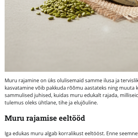
Muru rajamine on üks olulisemaid samme ilusa ja tervislik
kasvatamine võib pakkuda rõõmu aastateks ning muuta ko
sammulised juhised, kuidas muru edukalt rajada, milliseid t
tulemus oleks ühtlane, tihe ja elujõuline.
Muru rajamise eeltööd
Iga edukas muru algab korralikust eeltööst. Enne seemnet