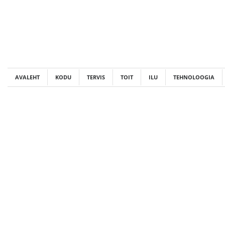
Skip
to
content
AVALEHT
KODU
TERVIS
TOIT
ILU
TEHNOLOOGIA