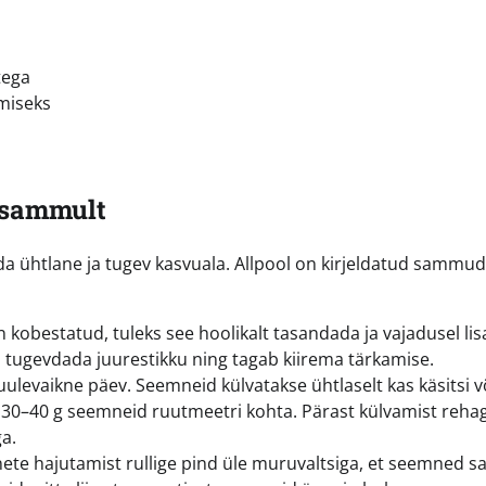
tega
miseks
-sammult
ada ühtlane ja tugev kasvuala. Allpool on kirjeldatud sammud
 kobestatud, tuleks see hoolikalt tasandada ja vajadusel li
 tugevdada juurestikku ning tagab kiirema tärkamise.
uulevaikne päev. Seemneid külvatakse ühtlaselt kas käsitsi v
u 30–40 g seemneid ruutmeetri kohta. Pärast külvamist reha
a.
te hajutamist rullige pind üle muruvaltsiga, et seemned s