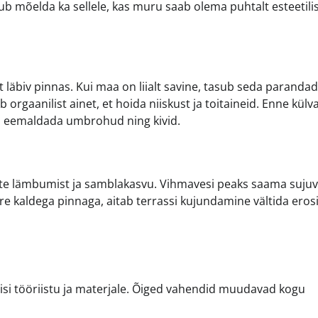
sub mõelda ka sellele, kas muru saab olema puhtalt esteetili
t läbiv pinnas. Kui maa on liialt savine, tasub seda paranda
 orgaanilist ainet, et hoida niiskust ja toitaineid. Enne külv
a eemaldada umbrohud ning kivid.
urte lämbumist ja samblakasvu. Vihmavesi peaks saama sujuva
 kaldega pinnaga, aitab terrassi kujundamine vältida eros
lisi tööriistu ja materjale. Õiged vahendid muudavad kogu