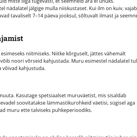
uid mitte liiga tugevasti, et seemneid ära ei uhuks.
l nädalatel jälgige mulla niiskustaset. Kui ilm on kuiv, vaj
ad tavaliselt 7–14 päeva jooksul, sõltuvalt ilmast ja seemn
ajamist
imeseks niitmiseks. Niitke kõrguselt, jättes vähemalt
 võib noori võrseid kahjustada. Muru esimestel nädalatel tu
ja võivad kahjustuda.
uta. Kasutage spetsiaalset muruväetist, mis sisaldab
Kevadel soovitatakse lämmastikurohkeid väetisi, sügisel aga
d muru ette talviseks puhkeperioodiks.