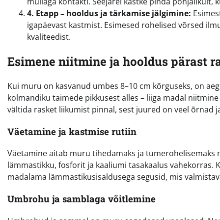
mullaga kontakti. Seejärel kastke pinda põhjalikult, k
4. Etapp – hooldus ja tärkamise jälgimine:
Esimeste
igapäevast kastmist. Esimesed rohelised võrsed ilmuv
kvaliteedist.
Esimene niitmine ja hooldus pärast r
Kui muru on kasvanud umbes 8–10 cm kõrguseks, on aeg es
kolmandiku taimede pikkusest alles – liiga madal niitmine
vältida rasket liikumist pinnal, sest juured on veel õrnad 
Väetamine ja kastmise rutiin
Väetamine aitab muru tihedamaks ja tumerohelisemaks mu
lämmastikku, fosforit ja kaaliumi tasakaalus vahekorras. 
madalama lämmastikusisaldusega segusid, mis valmistava
Umbrohu ja samblaga võitlemine