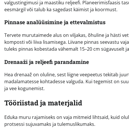
valgustingimusi ja maastiku reljeefi. Planeerimisfaasis ta
eesmärgil või talub ka sagedast käimist ja koormust.
Pinnase analüüsimine ja ettevalmistus
Tervete murutaimede alus on viljakas, õhuline ja hästi vet
komposti või liiva lisamisega. Liivane pinnas seevastu vajab
tuleks pinnas kobestada vähemalt 15–20 cm sügavuselt j
Drenaaži ja reljeefi parandamine
Hea drenaaž on oluline, sest liigne veepeetus tekitab ju
madalamatesse kohtadesse valguda. Kui tegemist on suure
ja vee kogunemist.
Tööriistad ja materjalid
Eduka muru rajamiseks on vaja mitmeid lihtsaid, kuid olu
protsessi sujuvamaks ja tulemuslikumaks.