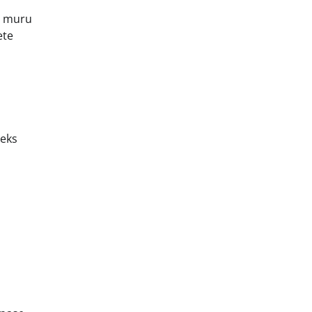
ab muru
ete
leks