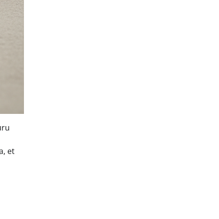
uru
a, et