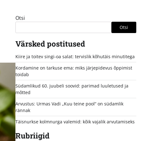
Otsi
Otsi
Värsked postitused
Kiire ja toitev singi-oa salat: tervislik kõhutäis minutitega
Kordamine on tarkuse ema: miks järjepidevus õppimist
toidab
Südamlikud 60. juubeli soovid: parimad luuletused ja
mõtted
Arvustus: Urmas Vadi „Kuu teine pool“ on südamlik
rännak
Täisnurkse kolmnurga valemid: kõik vajalik arvutamiseks
Rubriigid