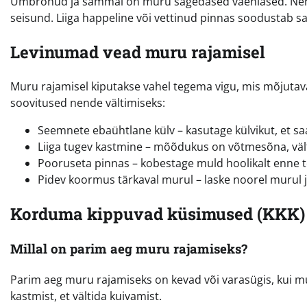
Umbrohud ja sammal on muru sagedased vaenlased. Nende 
seisund. Liiga happeline või vettinud pinnas soodustab sa
Levinumad vead muru rajamisel
Muru rajamisel kiputakse vahel tegema vigu, mis mõjutav
soovitused nende vältimiseks:
Seemnete ebaühtlane külv – kasutage külvikut, et s
Liiga tugev kastmine – mõõdukus on võtmesõna, vält
Pooruseta pinnas – kobestage muld hoolikalt enne t
Pidev koormus tärkaval murul – laske noorel murul 
Korduma kippuvad küsimused (KKK)
Millal on parim aeg muru rajamiseks?
Parim aeg muru rajamiseks on kevad või varasügis, kui mu
kastmist, et vältida kuivamist.