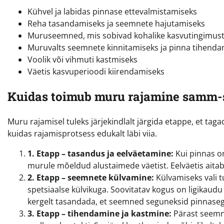
Kühvel ja labidas pinnase ettevalmistamiseks
Reha tasandamiseks ja seemnete hajutamiseks
Muruseemned, mis sobivad kohalike kasvutingimus
Muruvalts seemnete kinnitamiseks ja pinna tihenda
Voolik või vihmuti kastmiseks
Väetis kasvuperioodi kiirendamiseks
Kuidas toimub muru rajamine samm
Muru rajamisel tuleks järjekindlalt järgida etappe, et tag
kuidas rajamisprotsess edukalt läbi viia.
1. Etapp – tasandus ja eelväetamine:
Kui pinnas on
murule mõeldud alustaimede väetist. Eelväetis aitab
2. Etapp – seemnete külvamine:
Külvamiseks vali t
spetsiaalse külvikuga. Soovitatav kogus on ligikaud
kergelt tasandada, et seemned seguneksid pinnaseg
3. Etapp – tihendamine ja kastmine:
Pärast seemne