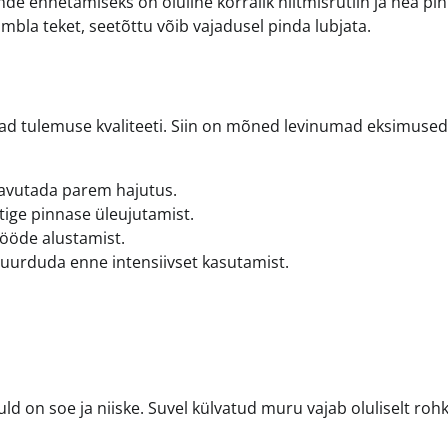
ennetamiseks on oluline korralik niitmisrutiin ja hea pi
mbla teket, seetõttu võib vajadusel pinda lubjata.
ad tulemuse kvaliteeti. Siin on mõned levinumad eksimused
aavutada parem hajutus.
ige pinnase üleujutamist.
ööde alustamist.
juurduda enne intensiivset kasutamist.
ld on soe ja niiske. Suvel külvatud muru vajab oluliselt ro