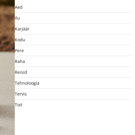
Aed
Ilu
Karjäär
Kodu
Pere
Raha
Reisid
Tehnoloogia
Tervis
Toit