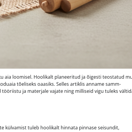
u aia loomisel. Hoolikalt planeeritud ja õigesti teostatud m
duaia tõeliseks oaasiks. Selles artiklis anname samm-
ööriistu ja materjale vajate ning milliseid vigu tuleks vältid
e külvamist tuleb hoolikalt hinnata pinnase seisundit,