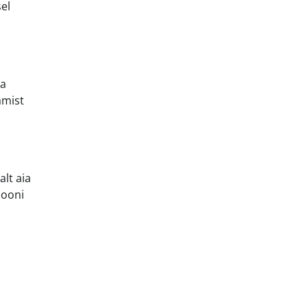
sel
da
amist
lt aia
iooni