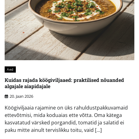
Aed
Kuidas rajada köögiviljaaed: praktilised nõuanded
algajale aiapidajale
20. Jaan 2026
Köögiviljaaia rajamine on üks rahuldustpakkuvamaid
ettevõtmisi, mida koduaias ette võtta. Oma kätega
kasvatatud värsked porgandid, tomatid ja salatid ei
paku mitte ainult tervislikku toitu, vaid […]