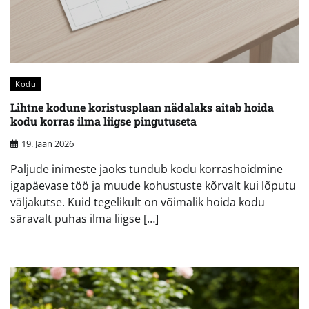
Kodu
Lihtne kodune koristusplaan nädalaks aitab hoida
kodu korras ilma liigse pingutuseta
19. Jaan 2026
Paljude inimeste jaoks tundub kodu korrashoidmine
igapäevase töö ja muude kohustuste kõrvalt kui lõputu
väljakutse. Kuid tegelikult on võimalik hoida kodu
säravalt puhas ilma liigse […]