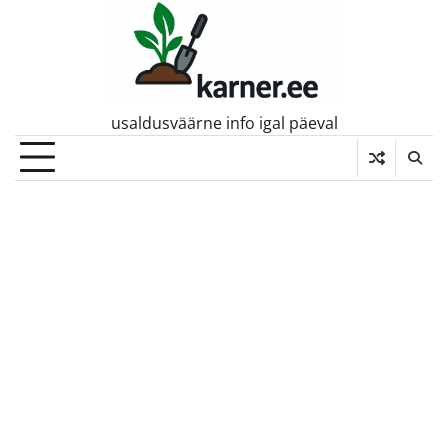
Skip
to
content
usaldusväärne info igal päeval