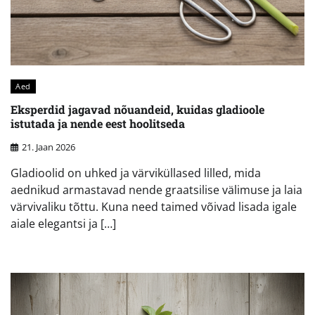
Aed
Eksperdid jagavad nõuandeid, kuidas gladioole
istutada ja nende eest hoolitseda
21. Jaan 2026
Gladioolid on uhked ja värviküllased lilled, mida
aednikud armastavad nende graatsilise välimuse ja laia
värvivaliku tõttu. Kuna need taimed võivad lisada igale
aiale elegantsi ja […]