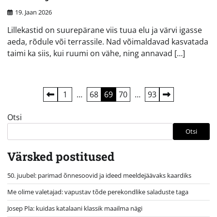
19. Jaan 2026
Lillekastid on suurepärane viis tuua elu ja värvi igasse
aeda, rõdule või terrassile. Nad võimaldavad kasvatada
taimi ka siis, kui ruumi on vähe, ning annavad […]
Postituste
1
…
68
69
70
…
93
leheküljendus
Otsi
Otsi
Värsked postitused
50. juubel: parimad õnnesoovid ja ideed meeldejäävaks kaardiks
Me olime valetajad: vapustav tõde perekondlike saladuste taga
Josep Pla: kuidas katalaani klassik maailma nägi