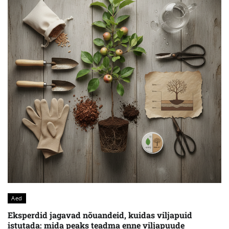
Aed
Eksperdid jagavad nõuandeid, kuidas viljapuid
istutada: mida peaks teadma enne viljapuude