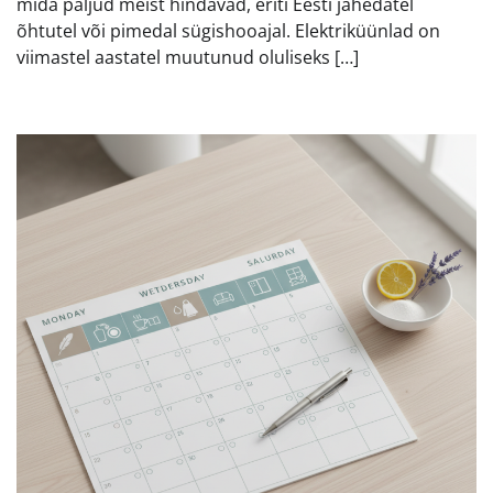
mida paljud meist hindavad, eriti Eesti jahedatel
õhtutel või pimedal sügishooajal. Elektriküünlad on
viimastel aastatel muutunud oluliseks […]