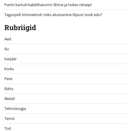
Parim kartuli-hakklihavorm: lihtne ja toitev retsept
Tagurpidi töömeetod: miks alustamine lõpust toob edu?
Rubriigid
Aed
Ilu
Karjäär
Kodu
Pere
Raha
Reisid
Tehnoloogia
Tervis
Toit